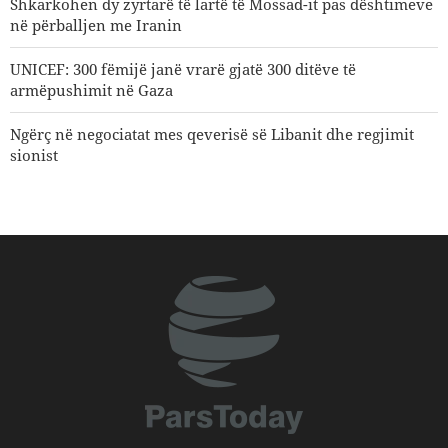
Shkarkohen dy zyrtarë të lartë të Mossad-it pas dështimeve
në përballjen me Iranin
UNICEF: 300 fëmijë janë vrarë gjatë 300 ditëve të
armëpushimit në Gaza
Ngërç në negociatat mes qeverisë së Libanit dhe regjimit
sionist
Norouzi: Gazetari qëndron në pikën e takimit mes realitetit
dhe opinionit publik
CNN zbulon: Shtabi i ushtrisë amerikane kërkon një
rrugëdalje nga lufta
IRGC: Pranimi nga mediat e huaja i humbjes së Trumpit
është rezultat i përpjekjeve të mediave revolucionare
Araghchi u drejtohet fqinjëve: Ka ardhur koha të
mbështetemi te vetja dhe të ndërtojmë vëllazëri të vërtetë