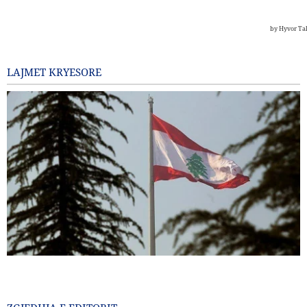
LAJMET KRYESORE
Ngërç në negociatat mes qeverisë së Libanit dhe regjimit
sionist
1 Para një minute