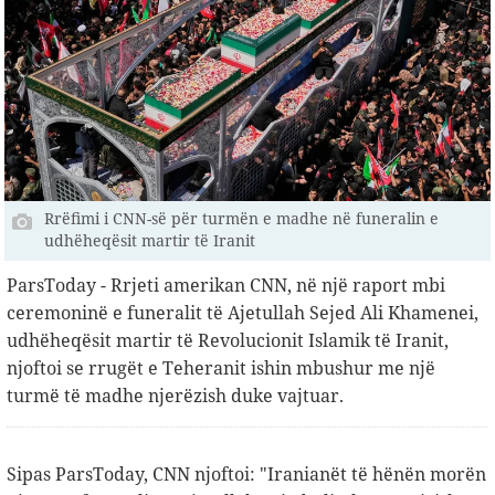
Rrëfimi i CNN-së për turmën e madhe në funeralin e
udhëheqësit martir të Iranit
ParsToday - Rrjeti amerikan CNN, në një raport mbi
ceremoninë e funeralit të Ajetullah Sejed Ali Khamenei,
udhëheqësit martir të Revolucionit Islamik të Iranit,
njoftoi se rrugët e Teheranit ishin mbushur me një
turmë të madhe njerëzish duke vajtuar.
Sipas ParsToday, CNN njoftoi: "Iranianët të hënën morën