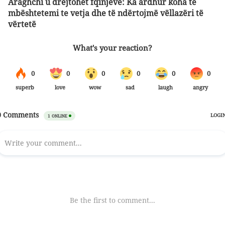
Araghchi u drejtohet fqinjëve: Ka ardhur koha të
mbështetemi te vetja dhe të ndërtojmë vëllazëri të
vërtetë