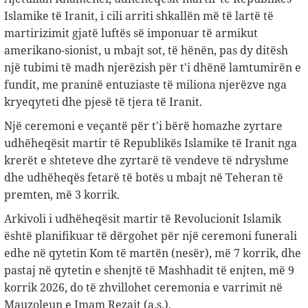
Islamike të Iranit, i cili arriti shkallën më të lartë të
martirizimit gjatë luftës së imponuar të armikut
amerikano-sionist, u mbajt sot, të hënën, pas dy ditësh
një tubimi të madh njerëzish për t'i dhënë lamtumirën e
fundit, me praninë entuziaste të miliona njerëzve nga
kryeqyteti dhe pjesë të tjera të Iranit.
Një ceremoni e veçantë për t'i bërë homazhe zyrtare
udhëheqësit martir të Republikës Islamike të Iranit nga
krerët e shteteve dhe zyrtarë të vendeve të ndryshme
dhe udhëheqës fetarë të botës u mbajt në Teheran të
premten, më 3 korrik.
Arkivoli i udhëheqësit martir të Revolucionit Islamik
është planifikuar të dërgohet për një ceremoni funerali
edhe në qytetin Kom të martën (nesër), më 7 korrik, dhe
pastaj në qytetin e shenjtë të Mashhadit të enjten, më 9
korrik 2026, do të zhvillohet ceremonia e varrimit në
Mauzoleun e Imam Rezait (a.s.).