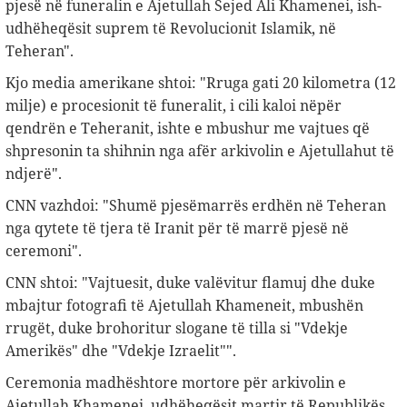
pjesë në funeralin e Ajetullah Sejed Ali Khamenei, ish-
udhëheqësit suprem të Revolucionit Islamik, në
Teheran".
Kjo media amerikane shtoi: "Rruga gati 20 kilometra (12
milje) e procesionit të funeralit, i cili kaloi nëpër
qendrën e Teheranit, ishte e mbushur me vajtues që
shpresonin ta shihnin nga afër arkivolin e Ajetullahut të
ndjerë".
CNN vazhdoi: "Shumë pjesëmarrës erdhën në Teheran
nga qytete të tjera të Iranit për të marrë pjesë në
ceremoni".
CNN shtoi: "Vajtuesit, duke valëvitur flamuj dhe duke
mbajtur fotografi të Ajetullah Khameneit, mbushën
rrugët, duke brohoritur slogane të tilla si "Vdekje
Amerikës" dhe "Vdekje Izraelit"".
Ceremonia madhështore mortore për arkivolin e
Ajetullah Khamenei, udhëheqësit martir të Republikës