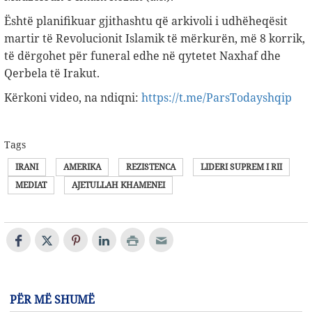
Është planifikuar gjithashtu që arkivoli i udhëheqësit
martir të Revolucionit Islamik të mërkurën, më 8 korrik,
të dërgohet për funeral edhe në qytetet Naxhaf dhe
Qerbela të Irakut.
Kërkoni video, na ndiqni:
https://t.me/ParsTodayshqip
Tags
IRANI
AMERIKA
REZISTENCA
LIDERI SUPREM I RII
MEDIAT
AJETULLAH KHAMENEI
PËR MË SHUMË