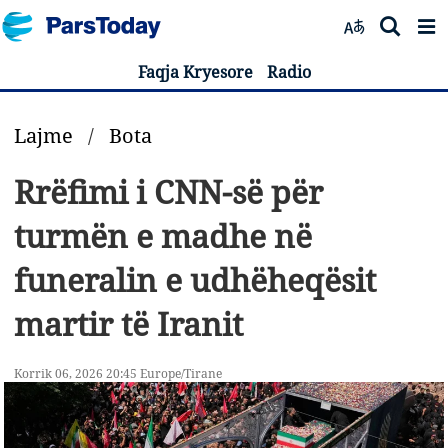
Faqja Kryesore
Radio
Lajme
/
Bota
Rrëfimi i CNN-së për
turmën e madhe në
funeralin e udhëheqësit
martir të Iranit
Korrik 06, 2026 20:45 Europe/Tirane