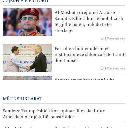
ZGJEDHJA E EDITORIT
Norouzi: Gazetari qëndron në pikën e takimit mes realitetit
Al-Mashat i drejtohet Arabisë
dhe opinionit publik
Saudite: Edhe sikur të mobilizosh
të gjithë botën, nuk do të të
CNN zbulon: Shtabi i ushtrisë amerikane kërkon një
shërbejë
rrugëdalje nga lufta
1 Para një ore
IRGC: Pranimi nga mediat e huaja i humbjes së Trumpit
Forcohen lidhjet ndërmjet
është rezultat i përpjekjeve të mediave revolucionare
institucioneve shkencore të Iranit
dhe Indisë
Araghchi u drejtohet fqinjëve: Ka ardhur koha të
1 Para një ore
mbështetemi te vetja dhe të ndërtojmë vëllazëri të vërtetë
Revista amerikane: Irani e ka
kuptuar bllofin e Trumpit
1 Para një ore
MË TË SHIKUARAT
Sanders: Trump është i korruptuar dhe e ka futur
Amerikën në një luftë katastrofike