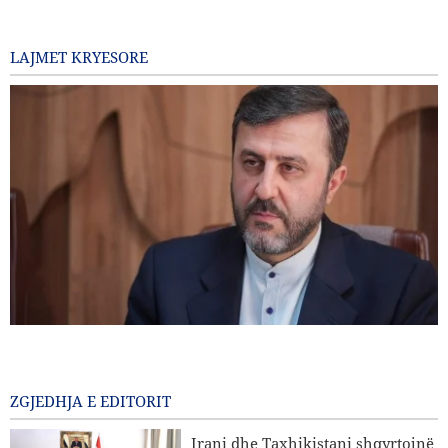
LAJMET KRYESORE
Gharibabadi: Marrëveshja Iran–Oman nuk nënkupton
rihapjen e plotë të Ngushticës së Hormuzit
19 Para disa orësh
ZGJEDHJA E EDITORIT
Sulme ajrore dhe bombardime artilerie të regjimit sionist
Irani dhe Taxhikistani shqyrtojnë