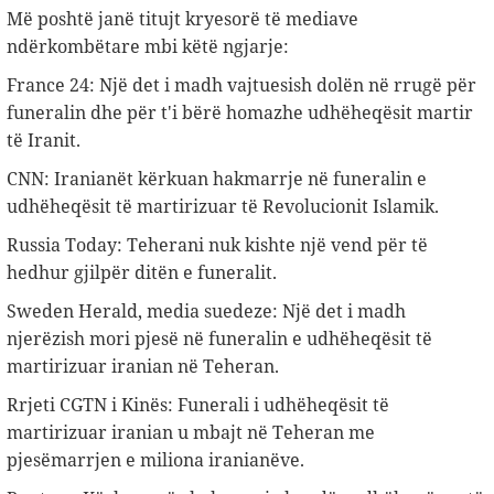
Më poshtë janë titujt kryesorë të mediave
ndërkombëtare mbi këtë ngjarje:
France 24: Një det i madh vajtuesish dolën në rrugë për
funeralin dhe për t'i bërë homazhe udhëheqësit martir
të Iranit.
CNN: Iranianët kërkuan hakmarrje në funeralin e
udhëheqësit të martirizuar të Revolucionit Islamik.
Russia Today: Teherani nuk kishte një vend për të
hedhur gjilpër ditën e funeralit.
Sweden Herald, media suedeze: Një det i madh
njerëzish mori pjesë në funeralin e udhëheqësit të
martirizuar iranian në Teheran.
Rrjeti CGTN i Kinës: Funerali i udhëheqësit të
martirizuar iranian u mbajt në Teheran me
pjesëmarrjen e miliona iranianëve.