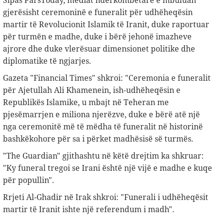
Sipas ParsToday, mediat ndërkombëtare e mbuluan
gjerësisht ceremoninë e funeralit për udhëheqësin
martir të Revolucionit Islamik të Iranit, duke raportuar
për turmën e madhe, duke i bërë jehonë imazheve
ajrore dhe duke vlerësuar dimensionet politike dhe
diplomatike të ngjarjes.
Gazeta "Financial Times" shkroi: "Ceremonia e funeralit
për Ajetullah Ali Khamenein, ish-udhëheqësin e
Republikës Islamike, u mbajt në Teheran me
pjesëmarrjen e miliona njerëzve, duke e bërë atë një
nga ceremonitë më të mëdha të funeralit në historinë
bashkëkohore për sa i përket madhësisë së turmës.
"The Guardian" gjithashtu në këtë drejtim ka shkruar:
"Ky funeral tregoi se Irani është një vijë e madhe e kuqe
për popullin".
Rrjeti Al-Ghadir në Irak shkroi: "Funerali i udhëheqësit
martir të Iranit ishte një referendum i madh".