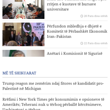
në jug të Libanit
rritjen e kuotave të bursave
universitare
Eksperti iranian i çështjeve ndërkombëtare: Strategjitë e
20 Para disa orësh
Iranit në lidhje me Ngushticën e Hormuzit nuk kanë
ndryshuar
Përfundon mbledhja e dhjetë e
Komitetit të Përbashkët Ekonomik
Hakan Fidan: Izraeli nuk ka asnjë synim për të arritur
Iran–Pakistan
paqen
22 Para disa orësh
Trump reagon me zemërim ndaj fitores së kandidatit pro-
Anëtari i Komisionit të Sigurisë
Palestinë në Michigan
Kombëtare të Parlamentit Islamik
të Iranit: Nuk është e largët dita
kur SHBA-ja do të dëbohet nga
MË TË SHIKUARAT
rajoni
22 Para disa orësh
Trump reagon me zemërim ndaj fitores së kandidatit pro-
Palestinë në Michigan
Rrëfimi i New York Times për konsumimin e opsioneve të
Amerikës; Teherani nuk u tërhoq përballë kërcënimeve,
Uashingtoni u tërhoq