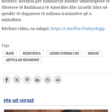
Reuters: Kërkesa për hakmarrje kundër udhëheqësve të
Shteteve të Bashkuara të Amerikës dhe Izraelit ishte në
qendër të sloganeve të miliona iranianëve që u
mblodhën.
Kërkoni video, na ndiqni:
https://t.me/ParsTodayshqip
Tags
IRANI
REZISTENCA
LIDERI SUPREM I RII
MEDIAT
AJETULLAH KHAMENEI
PËR MË SHUMË