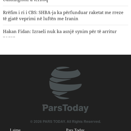
Rrëfim i ri i CBS: SHBA-ja ka përfunduar raketat me rreze
të gjatë veprimi në luftën me Iranin
Hakan Fidan: Izraeli nuk ka asnjë synim për të arritur
paqen
Sulm ajror i Arabisë Saudite ndaj kryeqytetit të Jemenit
Goditet një cisternë nafte saudite nga ushtria e Jemenit
Shejh Naim Kasem: Irani ka dalë fitues në përballjen me
SHBA-në dhe regjimin sionist
Personaliteti i njohur mediatik amerikan: Trumpi meriton
një shuplakë të fortë në fytyrë
Eksperti iranian i çështjeve ndërkombëtare: Strategjitë e
Iranit në lidhje me Ngushticën e Hormuzit nuk kanë
© 2026 PARS TODAY. All Rights Reserved.
ndryshuar
Lajme
Pars Today