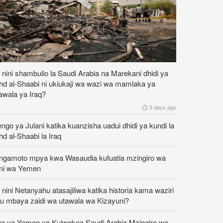
nini shambulio la Saudi Arabia na Marekani dhidi ya
d al-Shaabi ni ukiukaji wa wazi wa mamlaka ya
tawala ya Iraq?
3 days ago
ngo ya Julani katika kuanzisha uadui dhidi ya kundi la
d al-Shaabi la Iraq
ngamoto mpya kwa Wasaudia kufuatia mzingiro wa
ini wa Yemen
nini Netanyahu atasajiliwa katika historia kama waziri
u mbaya zaidi wa utawala wa Kizayuni?
ua ya Yemen ya Kuiwekea Saudi Arabia Mzingiro wa