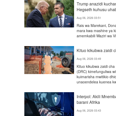
Trump anazidi kuchan
Hegseth kuhusu uhab
Aug 06, 2026 03:51
Rais wa Marekani, Don
mara kwa mashine ya kivi
amemkabili Waziri wa V
Kituo kikubwa zaidi
Aug 06, 2026 03:49
Kituo kikubwa zaidi ch
(DRC) kimefunguliwa wi
kuimarisha mwitikio dhi
unaoendelea kuenea kwa k
Interpol: Akili Mnemb
barani Afrika
Aug 06, 2026 03:43