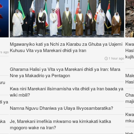
Mgawanyiko kati ya Nchi za Kiarabu za Ghuba ya Uajemi
Kwa 
Kuhusu Vita vya Marekani dhidi ya Iran
Hash
ys ago
kuji
1 hour ago
Gharama Halisi ya Vita vya Marekani dhidi ya Iran: Mara
Nne ya Makadirio ya Pentagon
Male
Hash
uru
Kwa nini Marekani ilisimamisha vita dhidi ya Iran baada ya
wiki mbili?
Cha
maj
di ya
Namna Nguvu Dhaniwa ya Ulaya Ilivyosambaratika?
Kwa 
mku
aka
Je, Marekani imefikia mkwamo wa kimkakati katika
mgogoro wake na Iran?
Hat