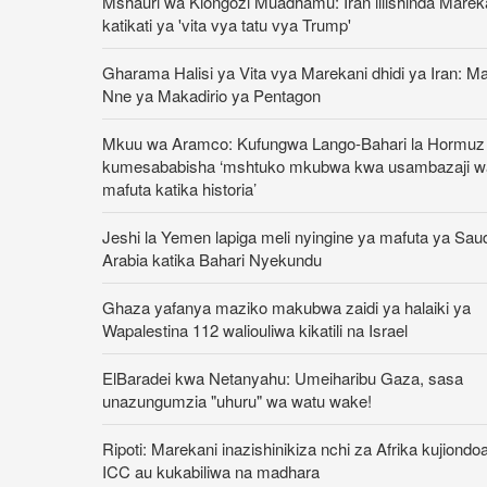
Mshauri wa Kiongozi Muadhamu: Iran iliishinda Marek
katikati ya 'vita vya tatu vya Trump'
Gharama Halisi ya Vita vya Marekani dhidi ya Iran: M
Nne ya Makadirio ya Pentagon
Mkuu wa Aramco: Kufungwa Lango-Bahari la Hormuz
kumesababisha ‘mshtuko mkubwa kwa usambazaji w
mafuta katika historia’
Jeshi la Yemen lapiga meli nyingine ya mafuta ya Sau
Arabia katika Bahari Nyekundu
Ghaza yafanya maziko makubwa zaidi ya halaiki ya
Wapalestina 112 waliouliwa kikatili na Israel
ElBaradei kwa Netanyahu: Umeiharibu Gaza, sasa
unazungumzia "uhuru" wa watu wake!
Ripoti: Marekani inazishinikiza nchi za Afrika kujiondo
ICC au kukabiliwa na madhara