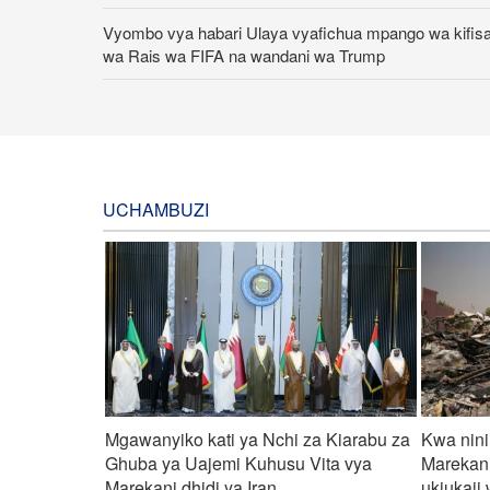
Vyombo vya habari Ulaya vyafichua mpango wa kifisa
wa Rais wa FIFA na wandani wa Trump
Waziri wa Afya wa Iran alaani shambulio la Marekani d
ya uwanja wa michezo wa Lamerd Februari mwaka h
UCHAMBUZI
Mgawanyiko kati ya Nchi za Kiarabu za
Kwa nini
Ghuba ya Uajemi Kuhusu Vita vya
Marekani
Marekani dhidi ya Iran
ukiukaji