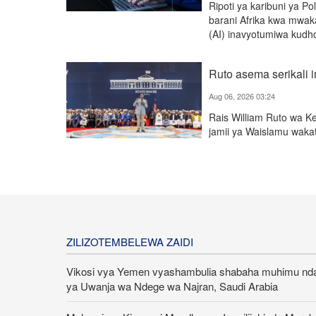
Ripoti ya karibuni ya Po
barani Afrika kwa mwaka
(AI) inavyotumiwa kudho
Ruto asema serikali
Aug 06, 2026 03:24
Rais William Ruto wa K
jamii ya Waislamu wak
ZILIZOTEMBELEWA ZAIDI
Vikosi vya Yemen vyashambulia shabaha muhimu nd
ya Uwanja wa Ndege wa Najran, Saudi Arabia