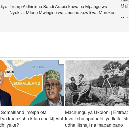
Maji
diyo
Trump Aidhinisha Saudi Arabia kuwa na Mpango wa
Nyuklia: Mfano Mwingine wa Undumakuwili wa Marekani
Mata
yana
 na
Namna Trump Anavyodhihirisha Hasara ya Vita na Iran
kama Mafanikio
Nam
Kuwa
Mashambulizi Makali ya Iran dhidi ya Vituo vya Marekani
nchini Jordan
Kwa 
fiti
a wa
Seneta wa Marekani afichua uongo wa Trump kuhusu vita
dhidi ya Iran
Kwa 
Leba
Shambulio la Iran dhidi ya Kituo cha Marekani huko Al-
Tanf, Syria: Hatua Isiyo na Mfano Wake na Yenye Jumbe
za Pande Kadhaa
Neta
mwe
 Somaliland imeipa ofa
Machungu ya Ukoloni | Eritrea:
 ya kuanzisha kituo cha kijeshi
kivuli cha apathaidi ya Italia, si
rdhi yake?
udhalilishaji na mapambano