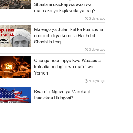
Shaabi ni ukiukaji wa wazi wa
mamlaka ya kujitawala ya Iraq?
3 days ago
Malengo ya Julani katika kuanzisha
uadui dhidi ya kundi la Hashd al-
Shaabi la Iraq
3 days ago
Changamoto mpya kwa Wasaudia
kufuatia mzingiro wa majini wa
Yemen
4 days ago
Kwa nini Nguvu ya Marekani
Inaelekea Ukingoni?
5 days ago
Kwa nini Marekani ilisimamisha vita
dhidi ya Iran baada ya wiki mbili?
7 days ago