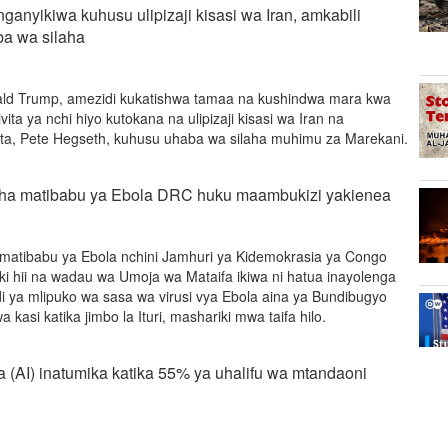
ganyikiwa kuhusu ulipizaji kisasi wa Iran, amkabili
a wa silaha
ald Trump, amezidi kukatishwa tamaa na kushindwa mara kwa
ta ya nchi hiyo kutokana na ulipizaji kisasi wa Iran na
ita, Pete Hegseth, kuhusu uhaba wa silaha muhimu za Marekani.
 cha matibabu ya Ebola DRC huku maambukizi yakienea
a matibabu ya Ebola nchini Jamhuri ya Kidemokrasia ya Congo
ki hii na wadau wa Umoja wa Mataifa ikiwa ni hatua inayolenga
di ya mlipuko wa sasa wa virusi vya Ebola aina ya Bundibugyo
asi katika jimbo la Ituri, mashariki mwa taifa hilo.
a (AI) inatumika katika 55% ya uhalifu wa mtandaoni