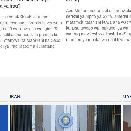
a ya Iraq?
Abu Mohammad al-Julani, mtawal
serikali ya mpito ya Syria, amedai 
a Hashd al-Shaabi cha Iraq
matamshi tatanishi kuwa ana wasi
a siku chache zilizopita kuwa watu
kuhusu uwepo wa makundi ya w
gua 20 waliuawa na wengine 32
wa Iraq na vikosi vya Hashd al-Sha
a katika shambulio la pamoja la
maeneo ya mpaka wa nchi hiyo na 
 lililofanywa na Marekani na Saudi
idi ya Iraq mapema Jumatano
IRAN
MAS