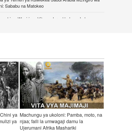
ni: Sababu na Matokeo
mshi ya Waziri wa Vita wa Israel kuhusu Lebanon
 taathira gani?
na Watoto Wachanga wa Kipalestina Walivyogeuzwa
 Walengwa wa Jinai za Kivita
nini makubaliano ya Washington yamefungua njia ya
na mpya nchini Lebanon?
nini Hizbullah inapinga makubaliano ya serikali ya
non na Israel?
nyahu alinasa vipi katika mtego wa vita vyake
nyewe?
 Chini ya
Machungu ya ukoloni: Pamba, moto, na
mulizi ya
njaa; faili la umwagaji damu la
Ujerumani Afrika Mashariki