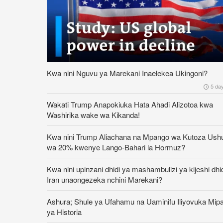
Kwa nini Nguvu ya Marekani Inaelekea Ukingoni?
5 da
Wakati Trump Anapokiuka Hata Ahadi Alizotoa kwa
Washirika wake wa Kikanda!
Kwa nini Trump Aliachana na Mpango wa Kutoza Ush
wa 20% kwenye Lango-Bahari la Hormuz?
Kwa nini upinzani dhidi ya mashambulizi ya kijeshi dhi
Iran unaongezeka nchini Marekani?
Ashura; Shule ya Ufahamu na Uaminifu Iliyovuka Mip
ya Historia