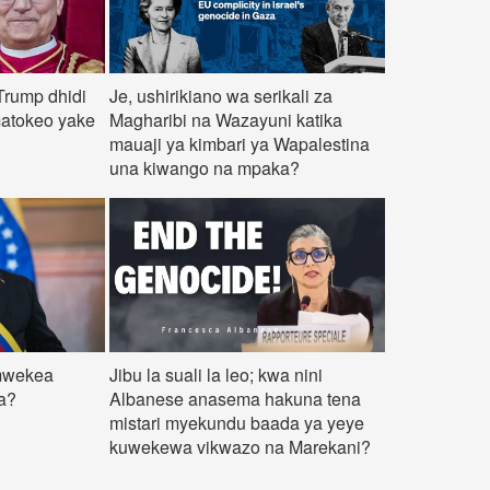
Trump dhidi
Je, ushirikiano wa serikali za
matokeo yake
Magharibi na Wazayuni katika
mauaji ya kimbari ya Wapalestina
una kiwango na mpaka?
mwekea
Jibu la suali la leo; kwa nini
a?
Albanese anasema hakuna tena
mistari myekundu baada ya yeye
kuwekewa vikwazo na Marekani?