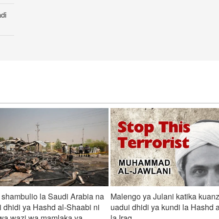
di
hidi
uu
 shambulio la Saudi Arabia na
Malengo ya Julani katika kuan
 dhidi ya Hashd al-Shaabi ni
uadui dhidi ya kundi la Hashd 
 wa wazi wa mamlaka ya
la Iraq