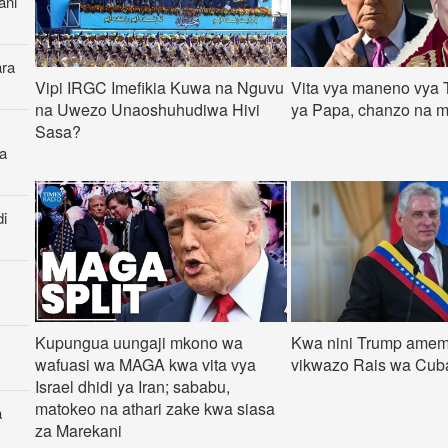
ani
ara
Vipi IRGC Imefikia Kuwa na Nguvu
Vita vya maneno vya 
na Uwezo Unaoshuhudiwa Hivi
ya Papa, chanzo na 
Sasa?
a
di
Kupungua uungaji mkono wa
Kwa nini Trump ame
wafuasi wa MAGA kwa vita vya
vikwazo Rais wa Cub
Israel dhidi ya Iran; sababu,
matokeo na athari zake kwa siasa
a
za Marekani