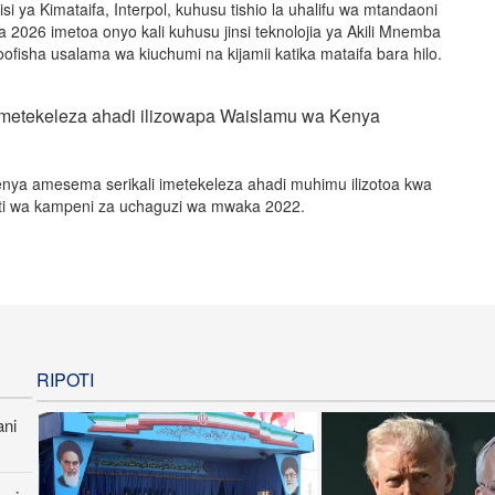
lisi ya Kimataifa, Interpol, kuhusu tishio la uhalifu wa mtandaoni
 2026 imetoa onyo kali kuhusu jinsi teknolojia ya Akili Mnemba
ofisha usalama wa kiuchumi na kijamii katika mataifa bara hilo.
 imetekeleza ahadi ilizowapa Waislamu wa Kenya
enya amesema serikali imetekeleza ahadi muhimu ilizotoa kwa
ati wa kampeni za uchaguzi wa mwaka 2022.
RIPOTI
ani