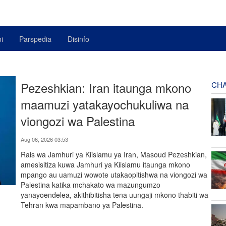
i
Parspedia
Disinfo
Pezeshkian: Iran itaunga mkono
CHA
maamuzi yatakayochukuliwa na
viongozi wa Palestina
Aug 06, 2026 03:53
Rais wa Jamhuri ya Kiislamu ya Iran, Masoud Pezeshkian,
amesisitiza kuwa Jamhuri ya Kiislamu itaunga mkono
mpango au uamuzi wowote utakaopitishwa na viongozi wa
Palestina katika mchakato wa mazungumzo
yanayoendelea, akithibitisha tena uungaji mkono thabiti wa
Tehran kwa mapambano ya Palestina.