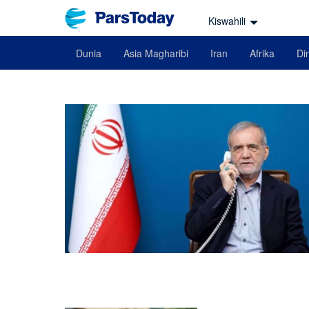
Kiswahili
Dunia
Asia Magharibi
Iran
Afrika
Din