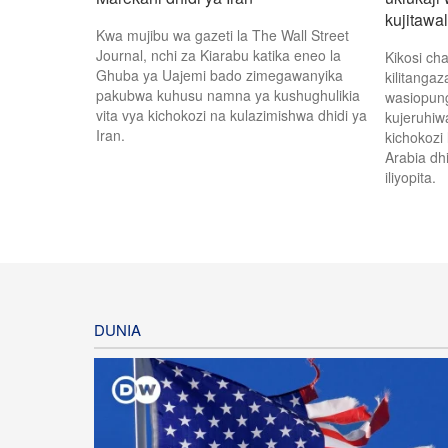
kujitawal
Kwa mujibu wa gazeti la The Wall Street
Journal, nchi za Kiarabu katika eneo la
Kikosi ch
Ghuba ya Uajemi bado zimegawanyika
kilitangaz
pakubwa kuhusu namna ya kushughulikia
wasiopun
vita vya kichokozi na kulazimishwa dhidi ya
kujeruhiw
Iran.
kichokozi
Arabia dh
iliyopita.
DUNIA