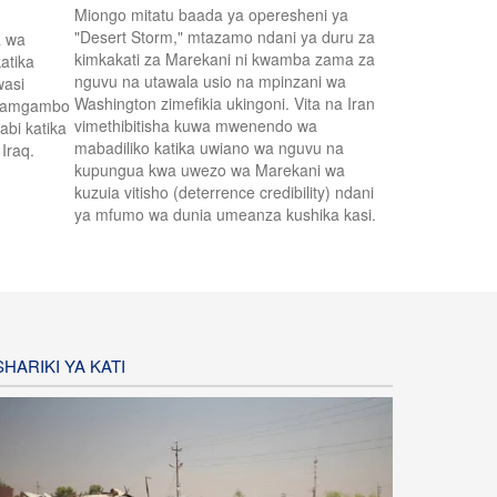
Miongo mitatu baada ya operesheni ya
"Desert Storm," mtazamo ndani ya duru za
a wa
kimkakati za Marekani ni kwamba zama za
katika
nguvu na utawala usio na mpinzani wa
wasi
Washington zimefikia ukingoni. Vita na Iran
anamgambo
vimethibitisha kuwa mwenendo wa
abi katika
mabadiliko katika uwiano wa nguvu na
Iraq.
kupungua kwa uwezo wa Marekani wa
kuzuia vitisho (deterrence credibility) ndani
ya mfumo wa dunia umeanza kushika kasi.
HARIKI YA KATI