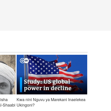
zisha
Kwa nini Nguvu ya Marekani Inaelekea
al-Shaabi
Ukingoni?