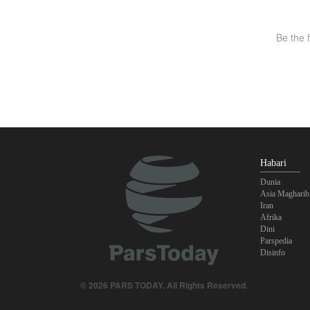
Habari
Dunia
Asia Magharib
Iran
Afrika
Dini
Parspedia
Disinfo
© 2026 PARS TODAY. All Rights Reserved.