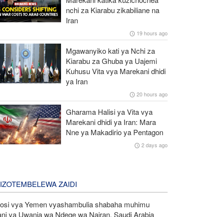
nchi za Kiarabu zikabiliane na
Iran
19 hours ago
Mgawanyiko kati ya Nchi za
Kiarabu za Ghuba ya Uajemi
Kuhusu Vita vya Marekani dhidi
ya Iran
20 hours ago
Gharama Halisi ya Vita vya
Marekani dhidi ya Iran: Mara
Nne ya Makadirio ya Pentagon
2 days ago
LIZOTEMBELEWA ZAIDI
kosi vya Yemen vyashambulia shabaha muhimu
ani ya Uwanja wa Ndege wa Najran, Saudi Arabia