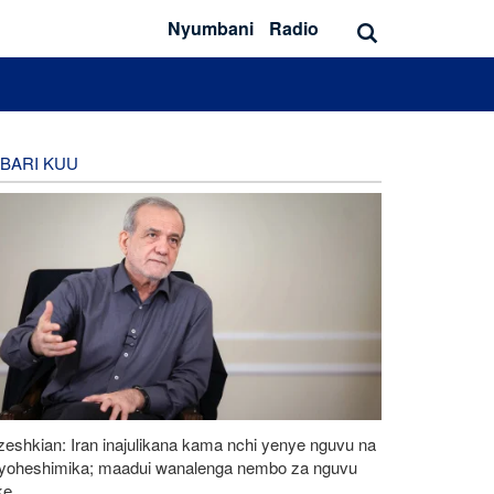
Nyumbani
Radio
BARI KUU
eshkian: Iran inajulikana kama nchi yenye nguvu na
ayoheshimika; maadui wanalenga nembo za nguvu
ke