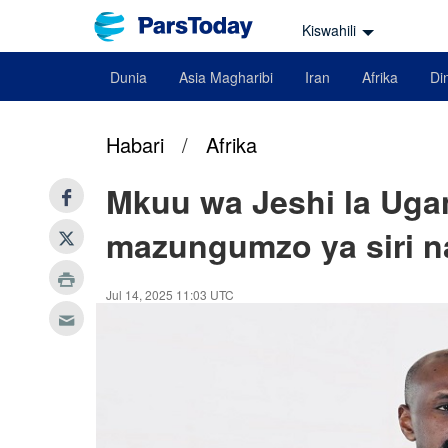
Kiswahili
Dunia
Asia Magharibi
Iran
Afrika
Din
Habari
/
Afrika
Mkuu wa Jeshi la Uga
mazungumzo ya siri n
Jul 14, 2025 11:03 UTC