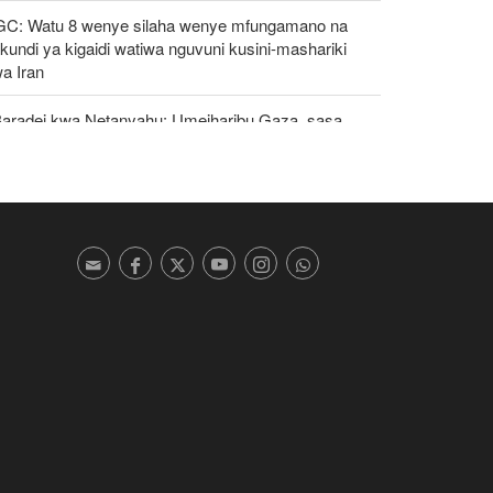
GC: Watu 8 wenye silaha wenye mfungamano na
undi ya kigaidi watiwa nguvuni kusini-mashariki
a Iran
Baradei kwa Netanyahu: Umeiharibu Gaza, sasa
azungumzia "uhuru" wa watu wake!
zeshkian: Iran itaunga mkono maamuzi
takayochukuliwa na viongozi wa Palestina
oti: Marekani inazishinikiza nchi za Afrika kujiondoa
C au kukabiliwa na madhara