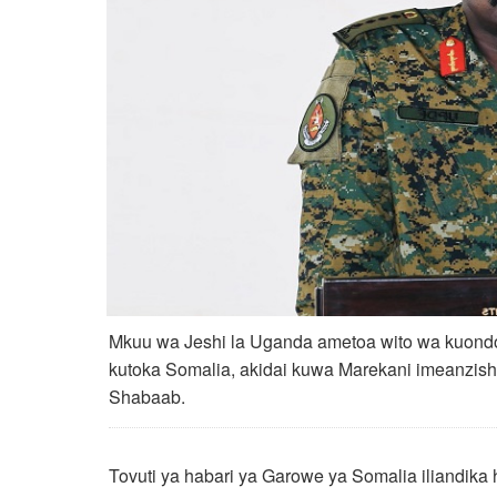
Mkuu wa Jeshi la Uganda ametoa wito wa kuondo
kutoka Somalia, akidai kuwa Marekani imeanzisha 
Shabaab.
Tovuti ya habari ya Garowe ya Somalia iliandik