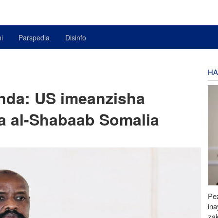
i
Parspedia
Disinfo
HA
nda: US imeanzisha
a al-Shabaab Somalia
Pez
in
za