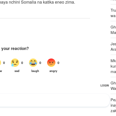
aya nchini Somalia na katika eneo zima.
Tru
wa 
Gha
Ma
Jes
Ar
Mk
ku
maf
Gh
Wap
Pez
in
za