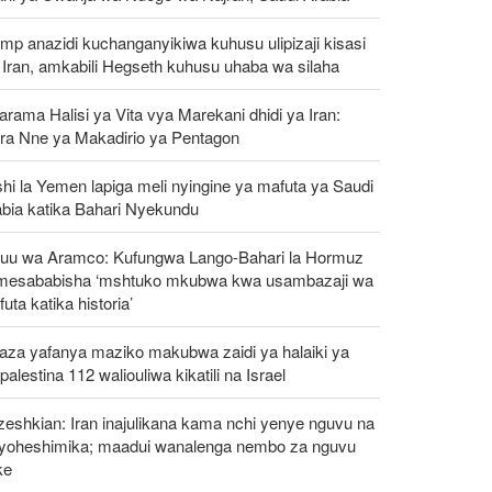
mp anazidi kuchanganyikiwa kuhusu ulipizaji kisasi
Iran, amkabili Hegseth kuhusu uhaba wa silaha
rama Halisi ya Vita vya Marekani dhidi ya Iran:
ra Nne ya Makadirio ya Pentagon
hi la Yemen lapiga meli nyingine ya mafuta ya Saudi
abia katika Bahari Nyekundu
uu wa Aramco: Kufungwa Lango-Bahari la Hormuz
mesababisha ‘mshtuko mkubwa kwa usambazaji wa
uta katika historia’
aza yafanya maziko makubwa zaidi ya halaiki ya
alestina 112 waliouliwa kikatili na Israel
eshkian: Iran inajulikana kama nchi yenye nguvu na
ayoheshimika; maadui wanalenga nembo za nguvu
ke