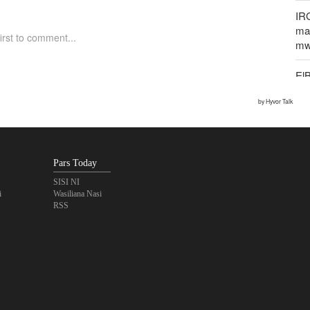
IR
mak
mw
El
un
Pe
ya
Pars Today
Rip
IC
SISI NI
i
Wasiliana Nasi
RSS