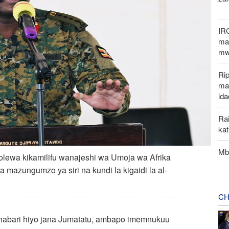
IR
mak
mw
Rip
ma
ida
Rai
ka
Mbu
lewa kikamilifu wanajeshi wa Umoja wa Afrika
mazungumzo ya siri na kundi la kigaidi la al-
CH
a habari hiyo jana Jumatatu, ambapo imemnukuu