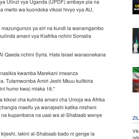
vya Ulinzi vya Uganda (UPDF) ambaye pia na
a mwito wa kuondoka vikosi hivyo vya AU,
 mazungumzo ya siri na kundi la wanamgambo
kulinda amani vya Kiafrika nchini Somalia
Al Qaeda nchini Syria. Hata Israel wanaonekana
nasikia kwamba Marekani imeanza
a. Tutamwomba Amiri Jeshi Mkuu kufikiria
ini humo kwa) miaka 18."
ikosi cha kulinda amani cha Umoja wa Afrika
hangia maelfu ya wanajeshi katika misheni
umo na kupambana na uasi wa al-Shabaab wenye
ZI
Vi
kijeshi, lakini al-Shabaab bado ni genge la
nd