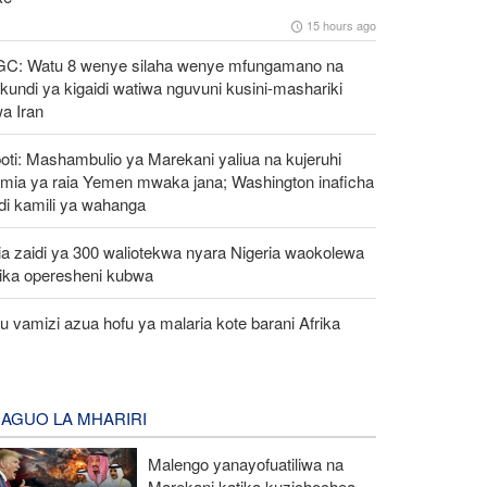
15 hours ago
GC: Watu 8 wenye silaha wenye mfungamano na
undi ya kigaidi watiwa nguvuni kusini-mashariki
a Iran
oti: Mashambulio ya Marekani yaliua na kujeruhi
mia ya raia Yemen mwaka jana; Washington inaficha
di kamili ya wahanga
a zaidi ya 300 waliotekwa nyara Nigeria waokolewa
tika operesheni kubwa
 vamizi azua hofu ya malaria kote barani Afrika
AGUO LA MHARIRI
Malengo yanayofuatiliwa na
Marekani katika kuzichochea