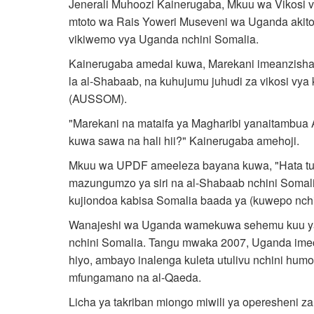
Jenerali Muhoozi Kainerugaba, Mkuu wa Vikosi 
mtoto wa Rais Yoweri Museveni wa Uganda akito
vikiwemo vya Uganda nchini Somalia.
Kainerugaba amedai kuwa, Marekani imeanzisha
la al-Shabaab, na kuhujumu juhudi za vikosi vya 
(AUSSOM).
"Marekani na mataifa ya Magharibi yanaitambua 
kuwa sawa na hali hii?" Kainerugaba amehoji.
Mkuu wa UPDF ameeleza bayana kuwa, "Hata tu
mazungumzo ya siri na al-Shabaab nchini Somali
kujiondoa kabisa Somalia baada ya (kuwepo nch
Wanajeshi wa Uganda wamekuwa sehemu kuu ya k
nchini Somalia. Tangu mwaka 2007, Uganda imec
hiyo, ambayo inalenga kuleta utulivu nchini h
mfungamano na al-Qaeda.
Licha ya takriban miongo miwili ya operesheni za 