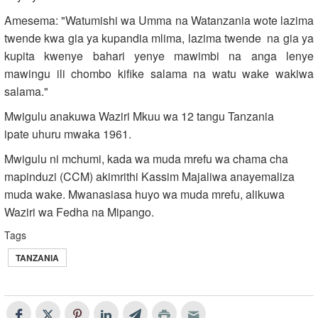
Amesema: "Watumishi wa Umma na Watanzania wote lazima
twende kwa gia ya kupandia mlima, lazima twende na gia ya
kupita kwenye bahari yenye mawimbi na anga lenye
mawingu ili chombo kifike salama na watu wake wakiwa
salama."
Mwigulu anakuwa Waziri Mkuu wa 12 tangu Tanzania
ipate uhuru mwaka 1961.
Mwigulu ni mchumi, kada wa muda mrefu wa chama cha
mapinduzi (CCM) akimrithi Kassim Majaliwa anayemaliza
muda wake. Mwanasiasa huyo wa muda mrefu, alikuwa
Waziri wa Fedha na Mipango.
Tags
TANZANIA