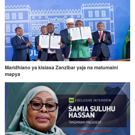
Maridhiano ya kisiasa Zanzibar yaja na matumaini
mapya