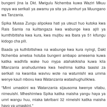
bungeni jina la Dkt. Mwigulu Nchemba kuwa Waziri Mkuu
mpya wa serikali ya awamu ya sita ya Jamhuri ya Muungano
wa Tanzania.
Spika Mussa Zungu alipokea hati ya uteuzi huo kutoka kwa
Rais Samia na kulitangaza kwa wabunge kwa ajili ya
kumthibitisha kwa kura, kwa mujibu wa Ibara ya 51 kifungu
kidogo cha pili.
Baada ya kuthibitishwa na wabunge kwa kura nyingi, Dakt
Nchemba ametoa hotuba bungeni ambapo amesema kuwa
katika wadhifa wake huo mypa atahakikisha kuwa kila
Mtanzania anahudumiwa kwa heshima katika taasisi za
serikali na kwamba wavivu wote na watumishi wa umma
wenye kauli mbovu kwa Watanzania watashughulikiwa.
"Mimi umaskini wa Watanzania sijausoma kwenye vitabu,
nimeuishi. Mheshimiwa Spika katika maisha yangu haya ya
umri wangu huu, miaka takribani 32 nimeishi katika maisha
hayo ya umaskini."