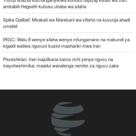
amkabili Hegseth kuhusu uhaba wa silaha
Spika Qalibaf: Mkakati wa Marekani wa vitisho na kuvunja ahadi
umefeli
IRGC: Watu 8 wenye silaha wenye mfungamano na makundi ya
kigaidi watiwa nguvuni kusini-mashariki mwa Iran
Pezeshkian: Iran inajulikana kama nchi yenye nguvu na
inayoheshimika; maadui wanalenga nembo za nguvu zake
Waziri wa Ulinzi: Vikosi vya Iran vimesheheni silaha za kujibu
mapigo kwa tishio lolote lile
Malengo yanayofuatiliwa na Marekani katika kuzichochea nchi za
Kiarabu zikabiliane na Iran
Pezeshkian: Iran itaunga mkono maamuzi yatakayochukuliwa na
viongozi wa Palestina