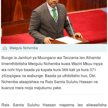
Mwigulu Nchemba
Bunge la Jamhuri ya Muungano wa Tanzania leo Alhamisi
limemthibitisha Mwigulu Nchemba kuwa Waziri Mkuu mpya
wa nchi hiyo baada ya kupata kura 369 kati ya kura 371
zilizopigwa na wabunge. Baada ya uthibitisho huo, Dkt.
Nchemba ataapishwa na Rais Samia Suluhu Hassan na
kuanza mara moja majukumu yake.
Rais Samia Suluhu Hassan mapema leo aliwasilisha