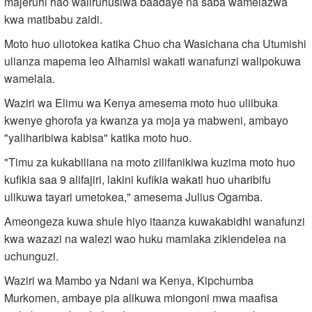
majeruhi hao waliruhusiwa baadaye na saba wamelazwa
kwa matibabu zaidi.
Moto huo uliotokea katika Chuo cha Wasichana cha Utumishi
ulianza mapema leo Alhamisi wakati wanafunzi walipokuwa
wamelala.
Waziri wa Elimu wa Kenya amesema moto huo uliibuka
kwenye ghorofa ya kwanza ya moja ya mabweni, ambayo
"yaliharibiwa kabisa" katika moto huo.
"Timu za kukabiliana na moto zilifanikiwa kuzima moto huo
kufikia saa 9 alifajiri, lakini kufikia wakati huo uharibifu
ulikuwa tayari umetokea," amesema Julius Ogamba.
Ameongeza kuwa shule hiyo itaanza kuwakabidhi wanafunzi
kwa wazazi na walezi wao huku mamlaka zikiendelea na
uchunguzi.
Waziri wa Mambo ya Ndani wa Kenya, Kipchumba
Murkomen, ambaye pia alikuwa miongoni mwa maafisa