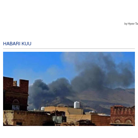
HABARI KUU
Mashambulizi mapya ya Yemen yaangamiza mamluki wa Saudia