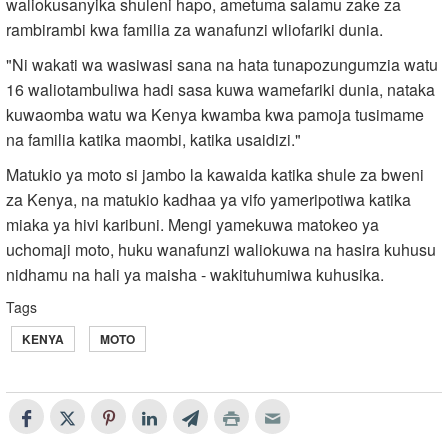
waliokusanyika shuleni hapo, ametuma salamu zake za
rambirambi kwa familia za wanafunzi wliofariki dunia.
"Ni wakati wa wasiwasi sana na hata tunapozungumzia watu
16 waliotambuliwa hadi sasa kuwa wamefariki dunia, nataka
kuwaomba watu wa Kenya kwamba kwa pamoja tusimame
na familia katika maombi, katika usaidizi."
Matukio ya moto si jambo la kawaida katika shule za bweni
za Kenya, na matukio kadhaa ya vifo yameripotiwa katika
miaka ya hivi karibuni. Mengi yamekuwa matokeo ya
uchomaji moto, huku wanafunzi waliokuwa na hasira kuhusu
nidhamu na hali ya maisha - wakituhumiwa kuhusika.
Tags
KENYA
MOTO