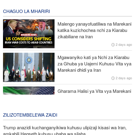
wasiopungua 58
9 hours ago
CHAGUO LA MHARIRI
Mkuu wa Mossad awatimua maafisa wawili wakuu kwa kufeli
Malengo yanayofuatiliwa na Marekani
mpango wa kuipindua serikali ya Iran
katika kuzichochea nchi za Kiarabu
zikabiliane na Iran
Wabunge wa Uganda watilia shaka uamuzi wa serikali kutaka
2 days ago
kupeleka wanajeshi Ghaza
Mgawanyiko kati ya Nchi za Kiarabu
Miaka 81 baada ya US kuishambulia Hiroshima, Katibu Mkuu wa
za Ghuba ya Uajemi Kuhusu Vita vya
UN ataka silaha za nyuklia ziangamizwe
Marekani dhidi ya Iran
2 days ago
Watetezi wa Palestina washinda katika uteuzi wa wagombea wa
Democratic wa uchaguzi wa US
Gharama Halisi ya Vita vya Marekani
dhidi ya Iran: Mara Nne ya Makadirio
ya Pentagon
3 days ago
ZILIZOTEMBELEWA ZAIDI
Trump anazidi kuchanganyikiwa kuhusu ulipizaji kisasi wa Iran,
amkabili Hegseth kuhusu uhaba wa silaha