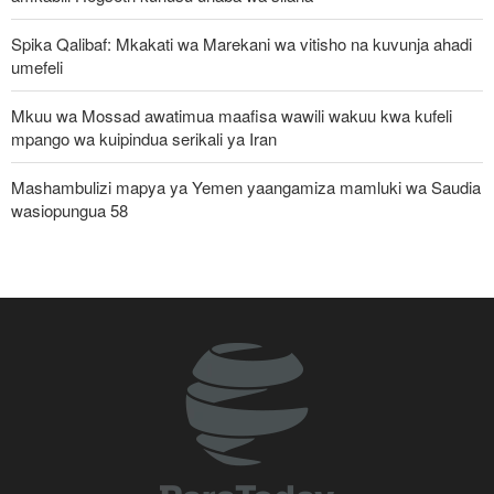
Spika Qalibaf: Mkakati wa Marekani wa vitisho na kuvunja ahadi
umefeli
Mkuu wa Mossad awatimua maafisa wawili wakuu kwa kufeli
mpango wa kuipindua serikali ya Iran
Mashambulizi mapya ya Yemen yaangamiza mamluki wa Saudia
wasiopungua 58
Waziri wa Ulinzi: Vikosi vya Iran vimesheheni silaha za kujibu
mapigo kwa tishio lolote lile
IRGC: Watu 8 wenye silaha wenye mfungamano na makundi ya
kigaidi watiwa nguvuni kusini-mashariki mwa Iran
Pezeshkian: Iran inajulikana kama nchi yenye nguvu na
inayoheshimika; maadui wanalenga nembo za nguvu zake
Malengo yanayofuatiliwa na Marekani katika kuzichochea nchi za