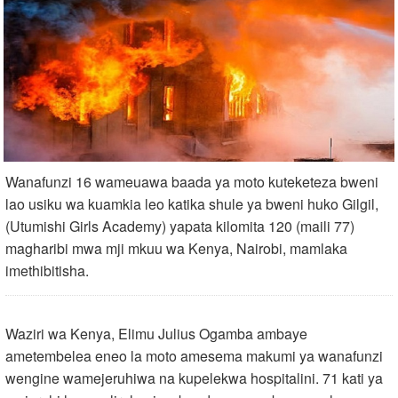
Wanafunzi 16 wameuawa baada ya moto kuteketeza bweni
lao usiku wa kuamkia leo katika shule ya bweni huko Gilgil,
(Utumishi Girls Academy) yapata kilomita 120 (maili 77)
magharibi mwa mji mkuu wa Kenya, Nairobi, mamlaka
imethibitisha.
Waziri wa Kenya, Elimu Julius Ogamba ambaye
ametembelea eneo la moto amesema makumi ya wanafunzi
wengine wamejeruhiwa na kupelekwa hospitalini. 71 kati ya