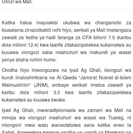
Ulinzi wa Mali.
Katika hatua inayoakisi ukubwa wa changamoto za
kiusalama zinazoikabili nchi hiyo, serikali ya Mali imetangaza
zawadi za fedha ya hadi faranga za CFA bilioni 7.5 (karibu
dola milioni 12.4) kwa taarifa zitakazopelekea kukamatwa au
kuuawa viongozi saba mashuhuri wa makundi ya waasi
yenye silaha nchini humo.
Orodha hiyo imeongozwa na Iyad Ag Ghali, kiongozi wa
kundi linaloshirikiana na Al-Qaeda "Jama'at Nusrat al-Islam
Walmuslimin" (JNIM), ambaye serikali imetoa zawadi ya
karibu dola milioni 3.3 kwa taarifa zitakazopelekea
kukamatwa au kuuawa kwake.
Iyad Ag Ghali, mwanadiplomasia wa zamani wa Mali na
mmoja wa viongozi mashuhuri wa waasi wa Tuareg, ni
miongoni mwa watu wanaotafutwa sana katika eneo la
Sahel. Amewekwa kwenye orodha ya ugaidi ya Marekani na