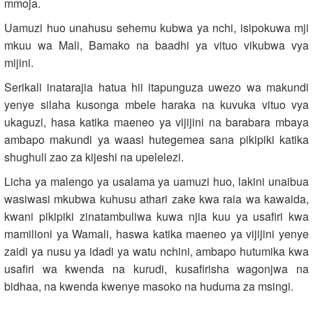
mmoja.
Uamuzi huo unahusu sehemu kubwa ya nchi, isipokuwa mji
mkuu wa Mali, Bamako na baadhi ya vituo vikubwa vya
mijini.
Serikali inatarajia hatua hii itapunguza uwezo wa makundi
yenye silaha kusonga mbele haraka na kuvuka vituo vya
ukaguzi, hasa katika maeneo ya vijijini na barabara mbaya
ambapo makundi ya waasi hutegemea sana pikipiki katika
shughuli zao za kijeshi na upelelezi.
Licha ya malengo ya usalama ya uamuzi huo, lakini unaibua
wasiwasi mkubwa kuhusu athari zake kwa raia wa kawaida,
kwani pikipiki zinatambuliwa kuwa njia kuu ya usafiri kwa
mamilioni ya Wamali, haswa katika maeneo ya vijijini yenye
zaidi ya nusu ya idadi ya watu nchini, ambapo hutumika kwa
usafiri wa kwenda na kurudi, kusafirisha wagonjwa na
bidhaa, na kwenda kwenye masoko na huduma za msingi.