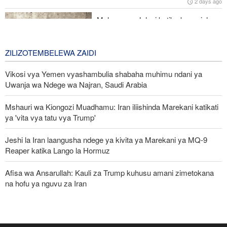
2 days ago
dhidi ya Wayahudi
Malengo ya Julani katika kuanzisha
uadui dhidi ya kundi la Hashd al-
Shaabi la Iraq
ZILIZOTEMBELEWA ZAIDI
3 days ago
Vikosi vya Yemen vyashambulia shabaha muhimu ndani ya
Uwanja wa Ndege wa Najran, Saudi Arabia
Mshauri wa Kiongozi Muadhamu: Iran iliishinda Marekani katikati
ya 'vita vya tatu vya Trump'
Jeshi la Iran laangusha ndege ya kivita ya Marekani ya MQ-9
Reaper katika Lango la Hormuz
Afisa wa Ansarullah: Kauli za Trump kuhusu amani zimetokana
na hofu ya nguvu za Iran
Mkuu wa Aramco: Kufungwa Lango-Bahari la Hormuz
kumesababisha ‘mshtuko mkubwa kwa usambazaji wa mafuta
katika historia’