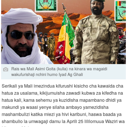
Rais wa Mali Asimi Goita (kulia) na kinara wa magaidi
wakufurishaji nchini humo Iyad Ag Ghali
Serikali ya Mali imezindua kifurushi kisicho cha kawaida cha
hatua za usalama, kikijumuisha zawadi kubwa za kifedha na
hatua kali, kama sehemu ya kuzidisha mapambano dhidi ya
makundi ya waasi yenye silaha ambayo yamezidisha
mashambulizi katika miezi ya hivi karibuni, haswa baada ya
shambulio la umwagaji damu la Aprili 25 lililomuua Waziri wa