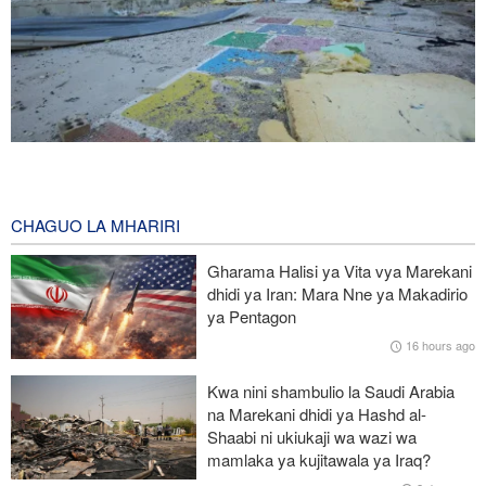
Waziri wa Afya wa Iran alaani shambulio la Marekani dhidi ya
uwanja wa michezo wa Lamerd Februari mwaka huu
10 hours ago
CHAGUO LA MHARIRI
Jeshi la Yemen lapiga meli nyingine ya mafuta ya Saudi Arabia
Gharama Halisi ya Vita vya Marekani
katika Bahari Nyekundu
dhidi ya Iran: Mara Nne ya Makadirio
ya Pentagon
Ripoti: Marekani inazishinikiza nchi za Afrika kujiondoa ICC au
16 hours ago
kukabiliwa na madhara
Kwa nini shambulio la Saudi Arabia
Africa CDC yatoa tahadhari kufuatia mlipuko wa Ebola Kongo
na Marekani dhidi ya Hashd al-
kushindwa kudhibitiwa
Shaabi ni ukiukaji wa wazi wa
mamlaka ya kujitawala ya Iraq?
Hukumu ya kihistoria nchini Uingereza: Kupinga Uzayuni si chuki