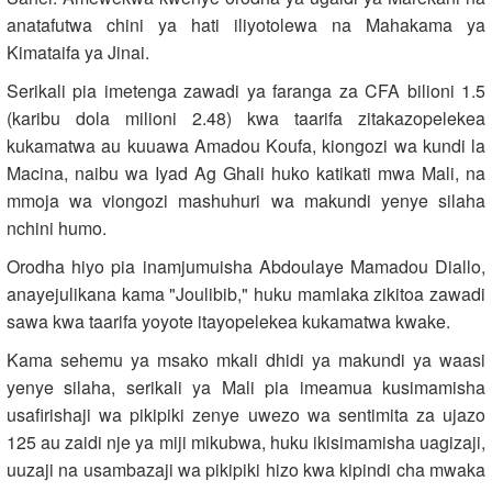
anatafutwa chini ya hati iliyotolewa na Mahakama ya
Kimataifa ya Jinai.
Serikali pia imetenga zawadi ya faranga za CFA bilioni 1.5
(karibu dola milioni 2.48) kwa taarifa zitakazopelekea
kukamatwa au kuuawa Amadou Koufa, kiongozi wa kundi la
Macina, naibu wa Iyad Ag Ghali huko katikati mwa Mali, na
mmoja wa viongozi mashuhuri wa makundi yenye silaha
nchini humo.
Orodha hiyo pia inamjumuisha Abdoulaye Mamadou Diallo,
anayejulikana kama "Joulibib," huku mamlaka zikitoa zawadi
sawa kwa taarifa yoyote itayopelekea kukamatwa kwake.
Kama sehemu ya msako mkali dhidi ya makundi ya waasi
yenye silaha, serikali ya Mali pia imeamua kusimamisha
usafirishaji wa pikipiki zenye uwezo wa sentimita za ujazo
125 au zaidi nje ya miji mikubwa, huku ikisimamisha uagizaji,
uuzaji na usambazaji wa pikipiki hizo kwa kipindi cha mwaka