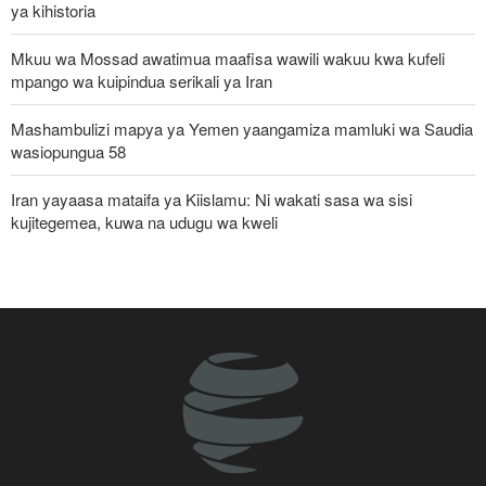
ya kihistoria
Mkuu wa Mossad awatimua maafisa wawili wakuu kwa kufeli
mpango wa kuipindua serikali ya Iran
Mashambulizi mapya ya Yemen yaangamiza mamluki wa Saudia
wasiopungua 58
Iran yayaasa mataifa ya Kiislamu: Ni wakati sasa wa sisi
kujitegemea, kuwa na udugu wa kweli
Uturuki, Saudi Arabia na Pakistan zasaini mkataba wa pamoja wa
ulinzi huku nguvu ya Marekani ikipungua
Russia yashambulia eneo la kutengeneza makombora na ghala
la mafuta la Ukraine huko Kyiv
Watetezi wa Palestina washinda katika uteuzi wa wagombea wa
Democratic wa uchaguzi wa US
Jenerali wa Trump anatafuta njia ya kujiondoa vitani na Iran huku