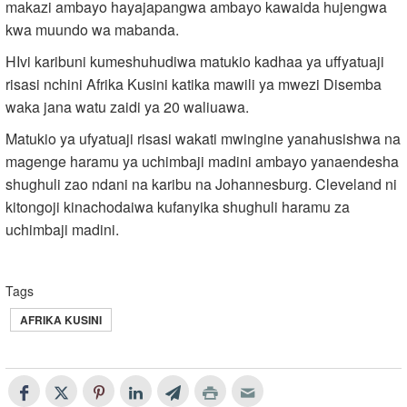
makazi ambayo hayajapangwa ambayo kawaida hujengwa
kwa muundo wa mabanda.
HIvi karibuni kumeshuhudiwa matukio kadhaa ya uffyatuaji
risasi nchini Afrika Kusini katika mawili ya mwezi Disemba
waka jana watu zaidi ya 20 waliuawa.
Matukio ya ufyatuaji risasi wakati mwingine yanahusishwa na
magenge haramu ya uchimbaji madini ambayo yanaendesha
shughuli zao ndani na karibu na Johannesburg. Cleveland ni
kitongoji kinachodaiwa kufanyika shughuli haramu za
uchimbaji madini.
Tags
AFRIKA KUSINI