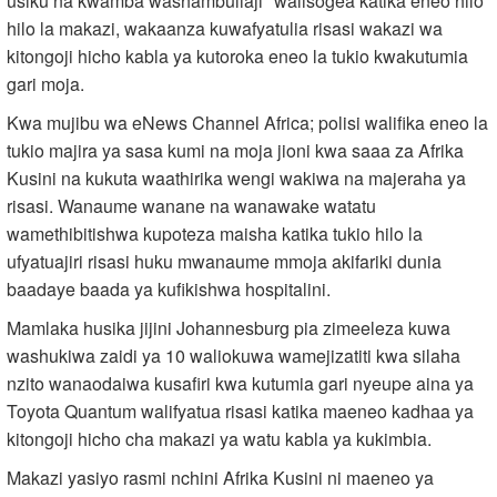
usiku na kwamba washambuliaji "walisogea katika eneo hilo
hilo la makazi, wakaanza kuwafyatulia risasi wakazi wa
kitongoji hicho kabla ya kutoroka eneo la tukio kwakutumia
gari moja.
Kwa mujibu wa eNews Channel Africa; polisi walifika eneo la
tukio majira ya sasa kumi na moja jioni kwa saaa za Afrika
Kusini na kukuta waathirika wengi wakiwa na majeraha ya
risasi. Wanaume wanane na wanawake watatu
wamethibitishwa kupoteza maisha katika tukio hilo la
ufyatuajiri risasi huku mwanaume mmoja akifariki dunia
baadaye baada ya kufikishwa hospitalini.
Mamlaka husika jijini Johannesburg pia zimeeleza kuwa
washukiwa zaidi ya 10 waliokuwa wamejizatiti kwa silaha
nzito wanaodaiwa kusafiri kwa kutumia gari nyeupe aina ya
Toyota Quantum walifyatua risasi katika maeneo kadhaa ya
kitongoji hicho cha makazi ya watu kabla ya kukimbia.
Makazi yasiyo rasmi nchini Afrika Kusini ni maeneo ya