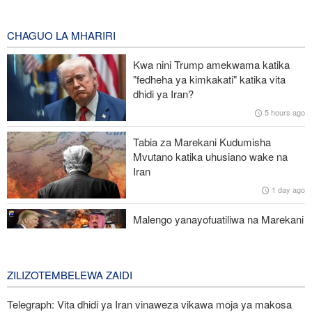
kijeshi na Uingereza
32 minutes ago
CHAGUO LA MHARIRI
Zolqadr: Lango-Bahari la Hormuz litaendelea kufungwa hadi pale
Kwa nini Trump amekwama katika
Marekani itakapobadilisha tabia yake
"fedheha ya kimkakati" katika vita
dhidi ya Iran?
Mwanzilishi mwenza aonya: Wikipedia imekuwa chombo cha
5 hours ago
propaganda cha CIA, taasisi zingine zenye nguvu
Tabia za Marekani Kudumisha
Mshauri wa Kiongozi Mkuu Iran asema vikosi vya Marekani
Mvutano katika uhusiano wake na
lazima viondoke Asia Magharibi, ahimiza ushirikiano wa kikanda
Iran
1 day ago
Malaysia na Indonesia zasisitiza kuunga mkono Palestina na
maeneo matakatifu Baytul-Muqaddas
Malengo yanayofuatiliwa na Marekani
katika kuzichochea nchi za Kiarabu
zikabiliane na Iran
3 days ago
ZILIZOTEMBELEWA ZAIDI
Telegraph: Vita dhidi ya Iran vinaweza vikawa moja ya makosa