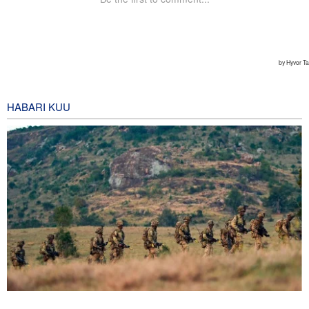
HABARI KUU
Wabunge Kenya: Hakuna makubaliano mapya ya ushirikiano wa