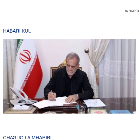
HABARI KUU
Pezeshkian akumbuka mashambulizi ya mabomu ya atomiki
huko Hiroshima na Nagasaki, asema mtazamo uleule bado
unatawala Washington
CHAGUO LA MHARIRI