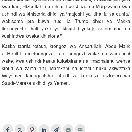
kwa Iran, Hizbullah, na mhimili wa Jihad na Muqawama kwa
ushindi wa kihistoria dhidi ya “majeshi ya kihalifu ya dunia,”
wakisema pia kuwa “tusi la Trump dhidi ya Makka
linaonyesha hali yake ya kisasi iliyokuja sambamba na
kushindwa kwake kihistoria.”
Katika taarifa tofauti, kiongozi wa Ansarullah, Abdul‑Malik
al‑Houthi, ameipongeza Iran, uongozi wake na wananchi
wake, kwa ushindi katika kukabiliana na “madhalimu wenye
kiburi wa zama hizi, Marekani na Israel,” huku akiwataka
Wayemen kuunganisha juhudi za kumaliza mzingiro wa
Saudi‑Marekani dhidi ya Yemen.