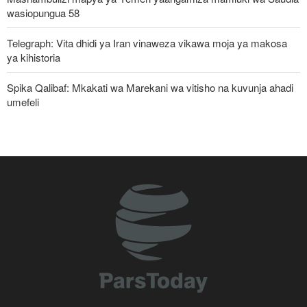
wasiopungua 58
Telegraph: Vita dhidi ya Iran vinaweza vikawa moja ya makosa
ya kihistoria
Spika Qalibaf: Mkakati wa Marekani wa vitisho na kuvunja ahadi
umefeli
Iran yayaasa mataifa ya Kiislamu: Ni wakati sasa wa sisi
kujitegemea, kuwa na udugu wa kweli
Waziri wa Ulinzi: Vikosi vya Iran vimesheheni silaha za kujibu
mapigo kwa tishio lolote lile
Uturuki, Saudi Arabia na Pakistan zasaini mkataba wa pamoja wa
ulinzi huku nguvu ya Marekani ikipungua
Watetezi wa Palestina washinda katika uteuzi wa wagombea wa
Democratic wa uchaguzi wa US