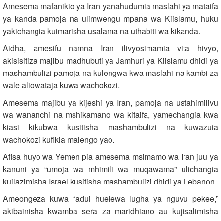
Amesema mafanikio ya Iran yanahudumia maslahi ya mataifa
ya kanda pamoja na ulimwengu mpana wa Kiislamu, huku
yakichangia kuimarisha usalama na uthabiti wa kikanda.
Aidha, amesifu namna Iran ilivyosimamia vita hivyo,
akisisitiza majibu madhubuti ya Jamhuri ya Kiislamu dhidi ya
mashambulizi pamoja na kulengwa kwa maslahi na kambi za
wale aliowataja kuwa wachokozi.
Amesema majibu ya kijeshi ya Iran, pamoja na ustahimilivu
wa wananchi na mshikamano wa kitaifa, yamechangia kwa
kiasi kikubwa kusitisha mashambulizi na kuwazuia
wachokozi kufikia malengo yao.
Afisa huyo wa Yemen pia amesema msimamo wa Iran juu ya
kanuni ya “umoja wa mhimili wa muqawama" ulichangia
kuilazimisha Israel kusitisha mashambulizi dhidi ya Lebanon.
Ameongeza kuwa “adui huelewa lugha ya nguvu pekee,”
akibainisha kwamba sera za maridhiano au kujisalimisha