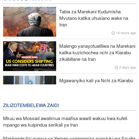
7 hours ago
Tabia za Marekani Kudumisha
Maafisa wa ngazi ya juu wa Iran wapongeza nafasi ya waandishi
Mvutano katika uhusiano wake na
wa habari katika kuhami ukweli na umoja wa kitaifa
Iran
14 hours ago
UN: Watoto zaidi ya 300 wamefariki dunia kwa Ebola tangu
kuanza mlipuko huo huko Kongo
Malengo yanayofuatiliwa na Marekani
katika kuzichochea nchi za Kiarabu
Ansarullah: Baraza la Usalama la UN limepoteza hadhi;
zikabiliane na Iran
maazimio yake hayana thamani
3 days ago
Russia yashambulia eneo la kutengeneza makombora na ghala
Mgawanyiko kati ya Nchi za Kiarabu
la mafuta la Ukraine huko Kyiv
za Ghuba ya Uajemi Kuhusu Vita vya
Marekani dhidi ya Iran
3 days ago
ZILIZOTEMBELEWA ZAIDI
Mkuu wa Mossad awatimua maafisa wawili wakuu kwa kufeli
mpango wa kuipindua serikali ya Iran
Mashambulizi mapya ya Yemen yaangamiza mamluki wa Saudia