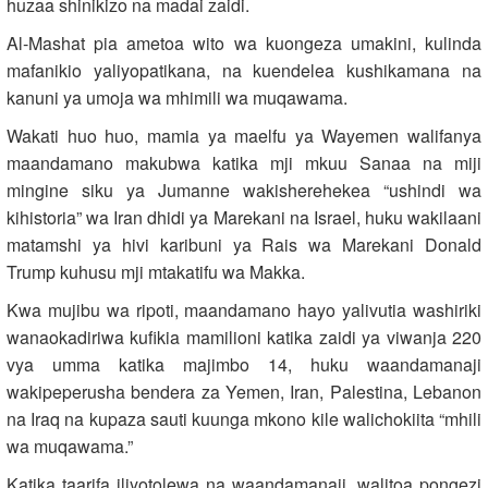
huzaa shinikizo na madai zaidi.
Al‑Mashat pia ametoa wito wa kuongeza umakini, kulinda
mafanikio yaliyopatikana, na kuendelea kushikamana na
kanuni ya umoja wa mhimili wa muqawama.
Wakati huo huo, mamia ya maelfu ya Wayemen walifanya
maandamano makubwa katika mji mkuu Sanaa na miji
mingine siku ya Jumanne wakisherehekea “ushindi wa
kihistoria” wa Iran dhidi ya Marekani na Israel, huku wakilaani
matamshi ya hivi karibuni ya Rais wa Marekani Donald
Trump kuhusu mji mtakatifu wa Makka.
Kwa mujibu wa ripoti, maandamano hayo yalivutia washiriki
wanaokadiriwa kufikia mamilioni katika zaidi ya viwanja 220
vya umma katika majimbo 14, huku waandamanaji
wakipeperusha bendera za Yemen, Iran, Palestina, Lebanon
na Iraq na kupaza sauti kuunga mkono kile walichokiita “mhili
wa muqawama.”
Katika taarifa iliyotolewa na waandamanaji, walitoa pongezi