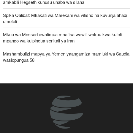
amkabili Hegseth kuhusu uhaba wa silaha
Spika Qalibaf: Mkakati wa Marekani wa vitisho na kuvunja ahadi
umefeli
Mkuu wa Mossad awatimua maafisa wawili wakuu kwa kufeli
mpango wa kuipindua serikali ya Iran
Mashambulizi mapya ya Yemen yaangamiza mamluki wa Saudia
wasiopungua 58
Waziri wa Ulinzi: Vikosi vya Iran vimesheheni silaha za kujibu
mapigo kwa tishio lolote lile
IRGC: Watu 8 wenye silaha wenye mfungamano na makundi ya
kigaidi watiwa nguvuni kusini-mashariki mwa Iran
Pezeshkian: Iran inajulikana kama nchi yenye nguvu na
inayoheshimika; maadui wanalenga nembo za nguvu zake
Malengo yanayofuatiliwa na Marekani katika kuzichochea nchi za