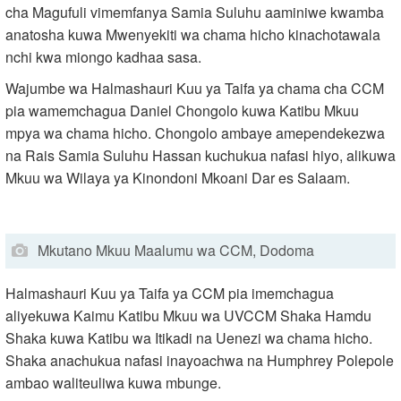
cha Magufuli vimemfanya Samia Suluhu aaminiwe kwamba
anatosha kuwa Mwenyekiti wa chama hicho kinachotawala
nchi kwa miongo kadhaa sasa.
Wajumbe wa Halmashauri Kuu ya Taifa ya chama cha CCM
pia wamemchagua Daniel Chongolo kuwa Katibu Mkuu
mpya wa chama hicho. Chongolo ambaye amependekezwa
na Rais Samia Suluhu Hassan kuchukua nafasi hiyo, alikuwa
Mkuu wa Wilaya ya Kinondoni Mkoani Dar es Salaam.
Mkutano Mkuu Maalumu wa CCM, Dodoma
Halmashauri Kuu ya Taifa ya CCM pia imemchagua
aliyekuwa Kaimu Katibu Mkuu wa UVCCM Shaka Hamdu
Shaka kuwa Katibu wa Itikadi na Uenezi wa chama hicho.
Shaka anachukua nafasi inayoachwa na Humphrey Polepole
ambao waliteuliwa kuwa mbunge.