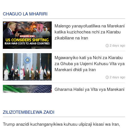
wasiopungua 58
8 hours ago
CHAGUO LA MHARIRI
Mkuu wa Mossad awatimua maafisa wawili wakuu kwa kufeli
Malengo yanayofuatiliwa na Marekani
mpango wa kuipindua serikali ya Iran
katika kuzichochea nchi za Kiarabu
zikabiliane na Iran
Wabunge wa Uganda watilia shaka uamuzi wa serikali kutaka
2 days ago
kupeleka wanajeshi Ghaza
Mgawanyiko kati ya Nchi za Kiarabu
Miaka 81 baada ya US kuishambulia Hiroshima, Katibu Mkuu wa
za Ghuba ya Uajemi Kuhusu Vita vya
UN ataka silaha za nyuklia ziangamizwe
Marekani dhidi ya Iran
2 days ago
Watetezi wa Palestina washinda katika uteuzi wa wagombea wa
Democratic wa uchaguzi wa US
Gharama Halisi ya Vita vya Marekani
dhidi ya Iran: Mara Nne ya Makadirio
ya Pentagon
3 days ago
ZILIZOTEMBELEWA ZAIDI
Trump anazidi kuchanganyikiwa kuhusu ulipizaji kisasi wa Iran,