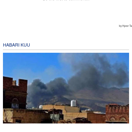
HABARI KUU
Mashambulizi mapya ya Yemen yaangamiza mamluki wa Saudia