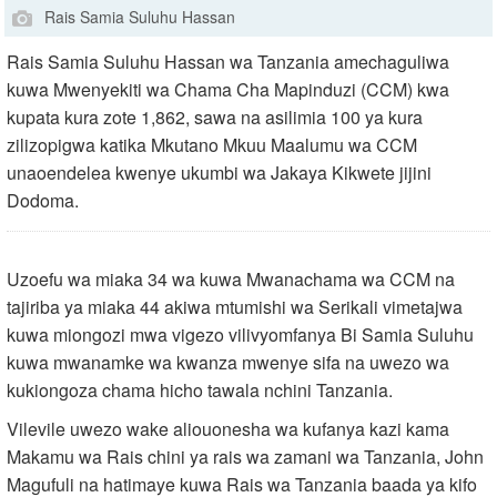
Rais Samia Suluhu Hassan
Rais Samia Suluhu Hassan wa Tanzania amechaguliwa
kuwa Mwenyekiti wa Chama Cha Mapinduzi (CCM) kwa
kupata kura zote 1,862, sawa na asilimia 100 ya kura
zilizopigwa katika Mkutano Mkuu Maalumu wa CCM
unaoendelea kwenye ukumbi wa Jakaya Kikwete jijini
Dodoma.
Uzoefu wa miaka 34 wa kuwa Mwanachama wa CCM na
tajiriba ya miaka 44 akiwa mtumishi wa Serikali vimetajwa
kuwa miongozi mwa vigezo vilivyomfanya Bi Samia Suluhu
kuwa mwanamke wa kwanza mwenye sifa na uwezo wa
kukiongoza chama hicho tawala nchini Tanzania.
Vilevile uwezo wake aliouonesha wa kufanya kazi kama
Makamu wa Rais chini ya rais wa zamani wa Tanzania, John
Magufuli na hatimaye kuwa Rais wa Tanzania baada ya kifo