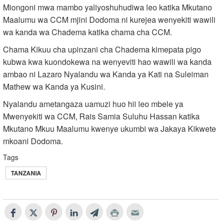
Miongoni mwa mambo yaliyoshuhudiwa leo katika Mkutano
Maalumu wa CCM mjini Dodoma ni kurejea wenyekiti wawili
wa kanda wa Chadema katika chama cha CCM.
Chama Kikuu cha upinzani cha Chadema kimepata pigo
kubwa kwa kuondokewa na wenyeviti hao wawili wa kanda
ambao ni Lazaro Nyalandu wa Kanda ya Kati na Suleiman
Mathew wa Kanda ya Kusini.
Nyalandu ametangaza uamuzi huo hii leo mbele ya
Mwenyekiti wa CCM, Rais Samia Suluhu Hassan katika
Mkutano Mkuu Maalumu kwenye ukumbi wa Jakaya Kikwete
mkoani Dodoma.
Tags
TANZANIA