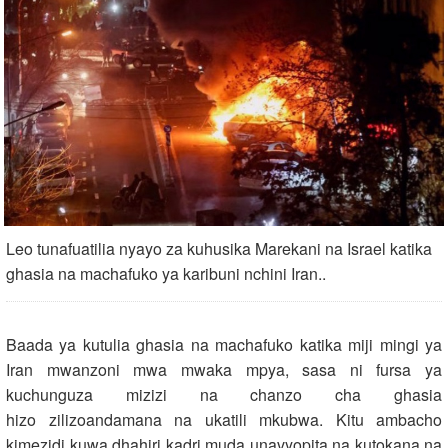
Leo tunafuatilia nyayo za kuhusika Marekani na Israel katika
ghasia na machafuko ya karibuni nchini Iran..
Baada ya kutulia ghasia na machafuko katika miji mingi ya
Iran mwanzoni mwa mwaka mpya, sasa ni fursa ya
kuchunguza mizizi na chanzo cha ghasia
hizo zilizoandamana na ukatili mkubwa. Kitu ambacho
kimezidi kuwa dhahiri kadri muda unavyopita na kutokana na