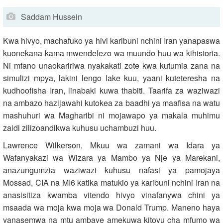
Saddam Hussein
Kwa hivyo, machafuko ya hivi karibuni nchini Iran yanapaswa
kuonekana kama mwendelezo wa muundo huu wa kihistoria.
Ni mfano unaokaririwa nyakakati zote kwa kutumia zana na
simulizi mpya, lakini lengo lake kuu, yaani kuteteresha na
kudhoofisha Iran, linabaki kuwa thabiti. Taarifa za waziwazi
na ambazo hazijawahi kutokea za baadhi ya maafisa na watu
mashuhuri wa Magharibi ni mojawapo ya makala muhimu
zaidi zilizoandikwa kuhusu uchambuzi huu.
Lawrence Wilkerson, Mkuu wa zamani wa Idara ya
Wafanyakazi wa Wizara ya Mambo ya Nje ya Marekani,
anazungumzia waziwazi kuhusu nafasi ya pamojaya
Mossad, CIA na MI6 katika matukio ya karibuni nchini Iran na
anasisitiza kwamba vitendo hivyo vinafanywa chini ya
msaada wa moja kwa moja wa Donald Trump. Maneno haya
yanasemwa na mtu ambaye amekuwa kitovu cha mfumo wa