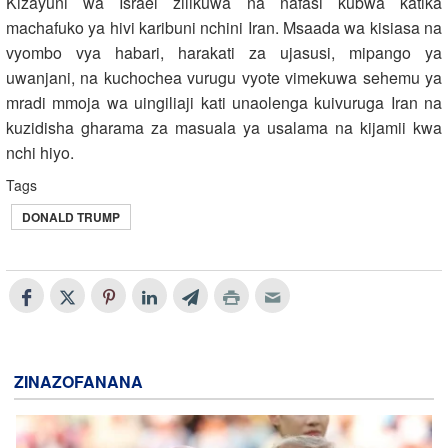
Kizayuni wa Israel zilikuwa na nafasi kubwa katika
machafuko ya hivi karibuni nchini Iran. Msaada wa kisiasa na
vyombo vya habari, harakati za ujasusi, mipango ya
uwanjani, na kuchochea vurugu vyote vimekuwa sehemu ya
mradi mmoja wa uingiliaji kati unaolenga kuivuruga Iran na
kuzidisha gharama za masuala ya usalama na kijamii kwa
nchi hiyo.
Tags
DONALD TRUMP
ZINAZOFANANA