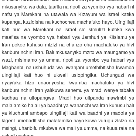
mkusanyiko wa data, taarifa na ripoti za vyombo vya habari ni
nafsi ya Marekani na utawala wa Kizayuni wa Israel katika
kupanga, kuzidisha na kuchochea machafuko hayo. Uingiliaji
kati huo wa Marekani na Israel sio simulizi kutoka kwa
maafisa na vyombo vya habari vya Jamhuri ya Kiislamu ya
Iran pekee kuhusu mizizi na chanzo cha machafuko ya hivi
karibuni nchini Iran. Bali mkusanyiko mzito wa maungamo ya
wazi, misimamo ya umma, ripoti za vyombo vya habari vya
Magharibi, na ushuhuda wa uwanjani umethibitisha kwamba
uingiliaji kati huo ni ukweli usiopingika. Uchunguzi wa
nyayraka hizo unaonyesha kwamba machafuko ya hivi
karibuni nchini Iran yalikuwa sehemu ya mradi wenye tabaka
kadhaa na uliopangwa. Mradi huo ulipanda mawimbi ya
malalamiko halali ya baadhi ya wananchi wa Iran kuhusu hali
ya kiuchumi ambapo uingiliaji kati wa baadhi ya madola ya
kigeni umebadilisha malalamiko hayo kuwa vurugu zisizo na
msingi, uharibifu mkubwa wa mali ya umma, na kuua raia na
askari usalama.