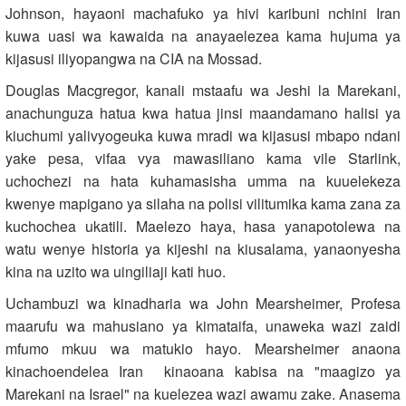
Johnson, hayaoni machafuko ya hivi karibuni nchini Iran
kuwa uasi wa kawaida na anayaelezea kama hujuma ya
kijasusi iliyopangwa na CIA na Mossad.
Douglas Macgregor, kanali mstaafu wa Jeshi la Marekani,
anachunguza hatua kwa hatua jinsi maandamano halisi ya
kiuchumi yalivyogeuka kuwa mradi wa kijasusi mbapo ndani
yake pesa, vifaa vya mawasiliano kama vile Starlink,
uchochezi na hata kuhamasisha umma na kuuelekeza
kwenye mapigano ya silaha na polisi vilitumika kama zana za
kuchochea ukatili. Maelezo haya, hasa yanapotolewa na
watu wenye historia ya kijeshi na kiusalama, yanaonyesha
kina na uzito wa uingiliaji kati huo.
Uchambuzi wa kinadharia wa John Mearsheimer, Profesa
maarufu wa mahusiano ya kimataifa, unaweka wazi zaidi
mfumo mkuu wa matukio hayo. Mearsheimer anaona
kinachoendelea Iran kinaoana kabisa na "maagizo ya
Marekani na Israel" na kuelezea wazi awamu zake. Anasema