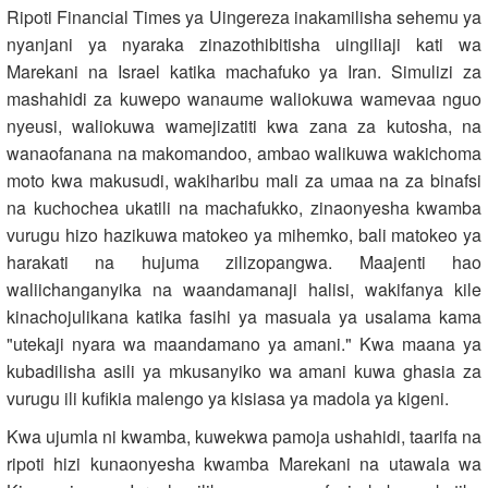
Ripoti Financial Times ya Uingereza inakamilisha sehemu ya
nyanjani ya nyaraka zinazothibitisha uingiliaji kati wa
Marekani na Israel katika machafuko ya Iran. Simulizi za
mashahidi za kuwepo wanaume waliokuwa wamevaa nguo
nyeusi, waliokuwa wamejizatiti kwa zana za kutosha, na
wanaofanana na makomandoo, ambao walikuwa wakichoma
moto kwa makusudi, wakiharibu mali za umaa na za binafsi
na kuchochea ukatili na machafukko, zinaonyesha kwamba
vurugu hizo hazikuwa matokeo ya mihemko, bali matokeo ya
harakati na hujuma zilizopangwa. Maajenti hao
waliichanganyika na waandamanaji halisi, wakifanya kile
kinachojulikana katika fasihi ya masuala ya usalama kama
"utekaji nyara wa maandamano ya amani." Kwa maana ya
kubadilisha asili ya mkusanyiko wa amani kuwa ghasia za
vurugu ili kufikia malengo ya kisiasa ya madola ya kigeni.
Kwa ujumla ni kwamba, kuwekwa pamoja ushahidi, taarifa na
ripoti hizi kunaonyesha kwamba Marekani na utawala wa