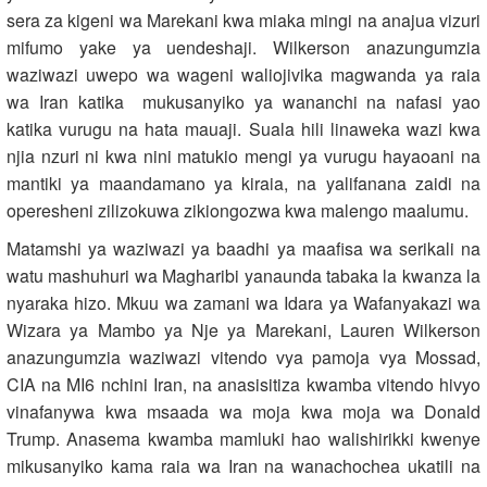
sera za kigeni wa Marekani kwa miaka mingi na anajua vizuri
mifumo yake ya uendeshaji. Wilkerson anazungumzia
waziwazi uwepo wa wageni waliojivika magwanda ya raia
wa Iran katika mukusanyiko ya wananchi na nafasi yao
katika vurugu na hata mauaji. Suala hili linaweka wazi kwa
njia nzuri ni kwa nini matukio mengi ya vurugu hayaoani na
mantiki ya maandamano ya kiraia, na yalifanana zaidi na
operesheni zilizokuwa zikiongozwa kwa malengo maalumu.
Matamshi ya waziwazi ya baadhi ya maafisa wa serikali na
watu mashuhuri wa Magharibi yanaunda tabaka la kwanza la
nyaraka hizo. Mkuu wa zamani wa Idara ya Wafanyakazi wa
Wizara ya Mambo ya Nje ya Marekani, Lauren Wilkerson
anazungumzia waziwazi vitendo vya pamoja vya Mossad,
CIA na MI6 nchini Iran, na anasisitiza kwamba vitendo hivyo
vinafanywa kwa msaada wa moja kwa moja wa Donald
Trump. Anasema kwamba mamluki hao walishirikki kwenye
mikusanyiko kama raia wa Iran na wanachochea ukatili na