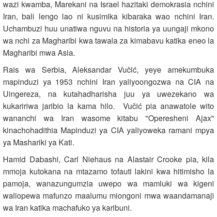
wazi kwamba, Marekani na Israel hazitaki demokrasia nchini
Iran, bali lengo lao ni kusimika kibaraka wao nchini Iran.
Uchambuzi huu unatiwa nguvu na historia ya uungaji mkono
wa nchi za Magharibi kwa tawala za kimabavu katika eneo la
Magharibi mwa Asia.
Rais wa Serbia, Aleksandar Vučić, yeye amekumbuka
mapinduzi ya 1953 nchini Iran yaliyoongozwa na CIA na
Uingereza, na kutahadharisha juu ya uwezekano wa
kukaririwa jaribio la kama hilo. Vučić pia anawatole wito
wananchi wa Iran wasome kitabu "Operesheni Ajax"
kinachohadithia Mapinduzi ya CIA yaliyoweka ramani mpya
ya Mashariki ya Kati.
Hamid Dabashi, Carl Niehaus na Alastair Crooke pia, kila
mmoja kutokana na mtazamo tofauti lakini kwa hitimisho la
pamoja, wanazungumzia uwepo wa mamluki wa kigeni
waliopewa mafunzo maalumu miongoni mwa waandamanaji
wa Iran katika machafuko ya karibuni.