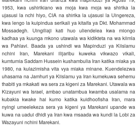
1953, kwa ushirikiano wa moja kwa moja wa shirika la
ujasusi la nchi hiyo, CIA na shirika la ujasusi la Uingereza,
kwa lengo la kuipindua serikali ya kitaifa ya Dkt. Mohammad
Mossadegh. Uingiliaji kati huo uliendelea kwa miongo
kadhaa ya kuunga mkono utawala wa kidikteta na wa kiimla
wa Pahlavi. Baada ya ushindi wa Mapinduzi ya Kiislamu
nchini Iran, Marekani ilijaribu kuweka vikwazo vikali,
kumtumia Saddam Hussein kushambulia Iran katika miaka ya
1980, na kulazimisha vita vya miaka minane. Kuendelezwa
uhasama na Jamhuri ya Kiislamu ya Iran kumekuwa sehemu
thabiti ya mkakati wa sera za kigeni za Marekani. Utawala wa
Kizayuni wa Israel, ambao unatambua kwamba usalama na
kubakia kwake hai kumo katika kuidhoofisha Iran, mara
nyingi umeelekeza sera ya kigeni ya Marekani upande wa
kuwa na uadui dhidi ya Iran kwa msaada wa kundi la Lobi za
Wazayuni nchini Marekani.