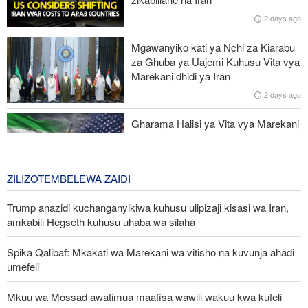
Wabunge wa Uganda watilia shaka uamuzi wa serikali kutaka
2 days ago
kupeleka wanajeshi Ghaza
Mgawanyiko kati ya Nchi za Kiarabu
Miaka 81 baada ya US kuishambulia Hiroshima, Katibu Mkuu wa
za Ghuba ya Uajemi Kuhusu Vita vya
UN ataka silaha za nyuklia ziangamizwe
Marekani dhidi ya Iran
2 days ago
Watetezi wa Palestina washinda katika uteuzi wa wagombea wa
Democratic wa uchaguzi wa US
Gharama Halisi ya Vita vya Marekani
dhidi ya Iran: Mara Nne ya Makadirio
ya Pentagon
3 days ago
ZILIZOTEMBELEWA ZAIDI
Trump anazidi kuchanganyikiwa kuhusu ulipizaji kisasi wa Iran,
amkabili Hegseth kuhusu uhaba wa silaha
Spika Qalibaf: Mkakati wa Marekani wa vitisho na kuvunja ahadi
umefeli
Mkuu wa Mossad awatimua maafisa wawili wakuu kwa kufeli