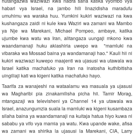
hutangazwa waziwazi kwa nadra sana katika vyombo vya
habari vya Israel, na jambo hili linazidisha maradufu
umuhimu wa waraka huu. Yumkini kukiri waziwazi na kwa
kushangaza zaidi ni kule kwa Waziri wa zamani wa Mambo
ya Nje wa Marekani, Michael Pompeo, ambaye, katika
ujumbe kwa watu wa Iran, alitangaza uungaji mkono kwa
waandamanaji huku akiashiria uwepo wa "mamluki na
vibaraka wa Mossad baina ya wandamanaji hao." Kauli hii ni
kukiri waziwazi kuwepo maajenti wa ujasusi wa utawala wa
Israel katika machafuko ya Iran na inatosha kuthibitisha
uingiliaji kati wa kigeni katika machafuko hayo.
Taarifa za wanajeshi na wataalamu wa masuala ya ujasusi
wa Magharibi pia zinakamilisha picha hii. Tamir Morag,
mtangazaji wa televisheni ya Channel 14 ya utawala wa
Israel, anazungumzia suala la mamluki wa kigeni kusambaza
silaha baina ya waandamanaji na kuitaja hatua hiyo kuwa ni
sababu ya vifo vya mamia ya watu. Kwa upande wake, afisa
wa zamani wa shirika la ujasusi la Marekani, CIA, Larry