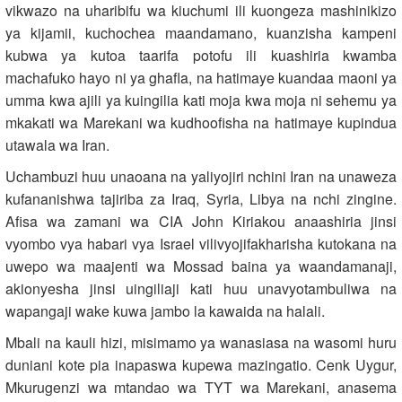
vikwazo na uharibifu wa kiuchumi ili kuongeza mashinikizo
ya kijamii, kuchochea maandamano, kuanzisha kampeni
kubwa ya kutoa taarifa potofu ili kuashiria kwamba
machafuko hayo ni ya ghafla, na hatimaye kuandaa maoni ya
umma kwa ajili ya kuingilia kati moja kwa moja ni sehemu ya
mkakati wa Marekani wa kudhoofisha na hatimaye kupindua
utawala wa Iran.
Uchambuzi huu unaoana na yaliyojiri nchini Iran na unaweza
kufananishwa tajiriba za Iraq, Syria, Libya na nchi zingine.
Afisa wa zamani wa CIA John Kiriakou anaashiria jinsi
vyombo vya habari vya Israel vilivyojifakharisha kutokana na
uwepo wa maajenti wa Mossad baina ya waandamanaji,
akionyesha jinsi uingiliaji kati huu unavyotambuliwa na
wapangaji wake kuwa jambo la kawaida na halali.
Mbali na kauli hizi, misimamo ya wanasiasa na wasomi huru
duniani kote pia inapaswa kupewa mazingatio. Cenk Uygur,
Mkurugenzi wa mtandao wa TYT wa Marekani, anasema