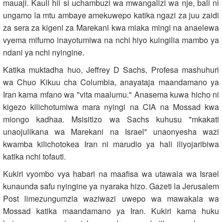
mauaji. Kauli hii si uchambuzi wa mwangalizi wa nje, bali ni
ungamo la mtu ambaye amekuwepo katika ngazi za juu zaidi
za sera za kigeni za Marekani kwa miaka mingi na anaelewa
vyema mifumo inayotumiwa na nchi hiyo kuingilia mambo ya
ndani ya nchi nyingine.
Katika muktadha huo, Jeffrey D Sachs, Profesa mashuhuri
wa Chuo Kikuu cha Columbia, anayataja maandamano ya
Iran kama mfano wa "vita maalumu." Anasema kuwa hicho ni
kigezo kilichotumiwa mara nyingi na CIA na Mossad kwa
miongo kadhaa. Msisitizo wa Sachs kuhusu "mkakati
unaojulikana wa Marekani na Israel" unaonyesha wazi
kwamba kilichotokea Iran ni marudio ya hali iliyojaribiwa
katika nchi tofauti.
Kukiri vyombo vya habari na maafisa wa utawala wa Israel
kunaunda safu nyingine ya nyaraka hizo. Gazeti la Jerusalem
Post limezungumzia waziwazi uwepo wa mawakala wa
Mossad katika maandamano ya Iran. Kukiri kama huku