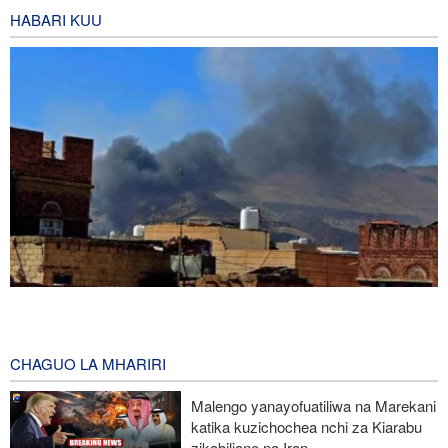
HABARI KUU
Mashambulizi mapya ya Yemen yaangamiza mamluki wa Saudia
wasiopungua 58
9 hours ago
CHAGUO LA MHARIRI
Mkuu wa Mossad awatimua maafisa wawili wakuu kwa kufeli
Malengo yanayofuatiliwa na Marekani
mpango wa kuipindua serikali ya Iran
katika kuzichochea nchi za Kiarabu
zikabiliane na Iran