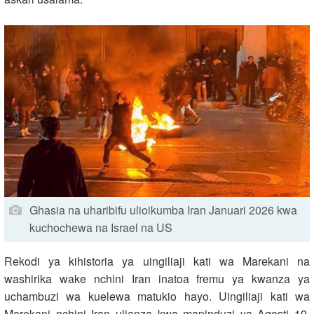
Ghasia na uharibifu ulioikumba Iran Januari 2026 kwa
kuchochewa na Israel na US
Rekodi ya kihistoria ya uingiliaji kati wa Marekani na
washirika wake nchini Iran inatoa fremu ya kwanza ya
uchambuzi wa kuelewa matukio hayo. Uingiliaji kati wa
Marekani nchini Iran ulianza kwa mapinduzi ya Agosti 19,