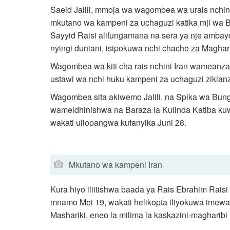
Saeid Jalili, mmoja wa wagombea wa urais nchini
mkutano wa kampeni za uchaguzi katika mji wa B
Sayyid Raisi alifungamana na sera ya nje ambayo
nyingi duniani, isipokuwa nchi chache za Maghari
Wagombea wa kiti cha rais nchini Iran wameanz
ustawi wa nchi huku kampeni za uchaguzi zikianz
Wagombea sita akiwemo Jalili, na Spika wa Bun
wameidhinishwa na Baraza la Kulinda Katiba kuwa
wakati uliopangwa kufanyika Juni 28.
Mkutano wa kampeni Iran
Kura hiyo iliitishwa baada ya Rais Ebrahim Rais
mnamo Mei 19, wakati helikopta iliyokuwa imewa
Mashariki, eneo la milima la kaskazini-magharib