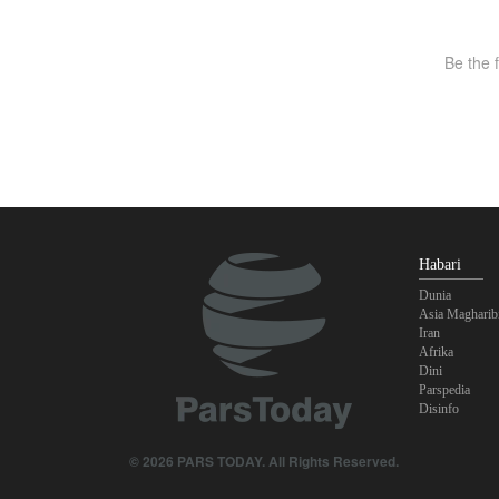
Habari
Dunia
Asia Magharib
Iran
Afrika
Dini
Parspedia
Disinfo
© 2026 PARS TODAY. All Rights Reserved.