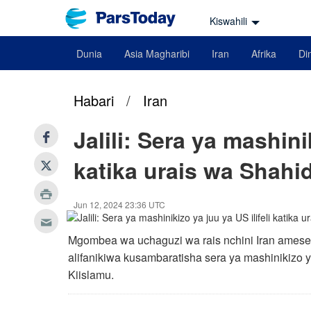
Kiswahili
Dunia
Asia Magharibi
Iran
Afrika
Din
Habari
/
Iran
Jalili: Sera ya mashinik
katika urais wa Shahid
Jun 12, 2024 23:36 UTC
Mgombea wa uchaguzi wa rais nchini Iran ames
alifanikiwa kusambaratisha sera ya mashinikizo y
Kiislamu.