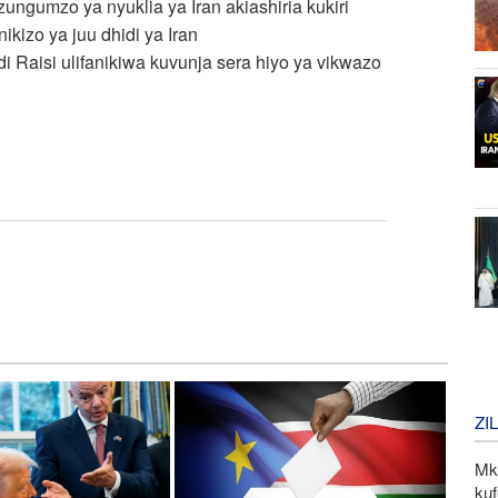
ngumzo ya nyuklia ya Iran akiashiria kukiri
izo ya juu dhidi ya Iran
 Raisi ulifanikiwa kuvunja sera hiyo ya vikwazo
ZI
Mk
kuf