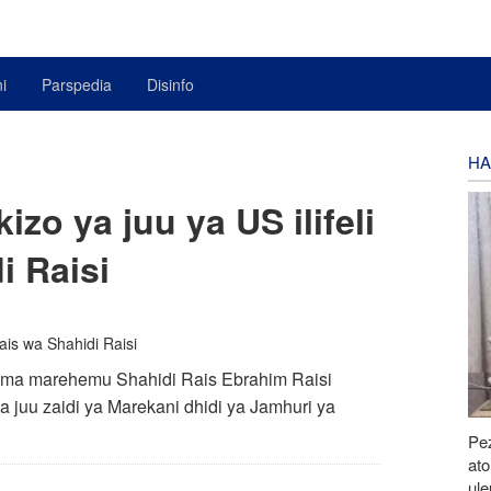
i
Parspedia
Disinfo
HA
izo ya juu ya US ilifeli
i Raisi
ema marehemu Shahidi Rais Ebrahim Raisi
a juu zaidi ya Marekani dhidi ya Jamhuri ya
Pe
at
ul