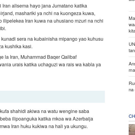
 Iran alisema hayo jana Jumatano katika
irjand, mashariki ya nchi na kuongeza kuwa,
Ma
 ilipelekea Iran kuwa na uhusiano mzuri na nchi
wa
bi.
kit
a kunadi sera na kubainisha mipango yao kuhusu
UN:
a kushika kasi.
ta
ge la Iran, Muhammad Baqer Qalibaf
Ans
nia urais katika uchaguzi wa rais wa kabla ya
ma
Ru
na 
i kufa shahidi akiwa na watu wengine saba
CH
beba ilipoanguka katika mkoa wa Azerbaija
i mwa Iran huku kukiwa na hali ya ukungu.