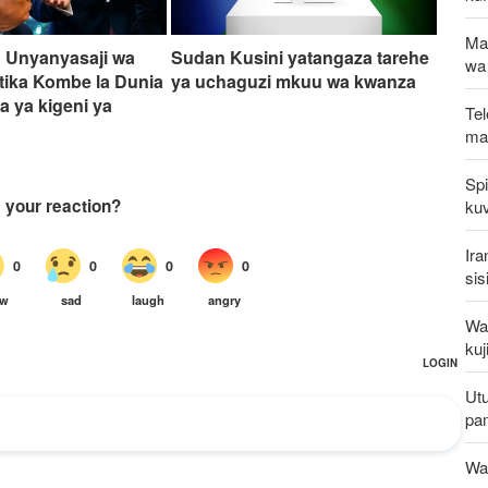
Ma
 Unyanyasaji wa
Sudan Kusini yatangaza tarehe
wa
tika Kombe la Dunia
ya uchaguzi mkuu wa kwanza
a ya kigeni ya
Tel
n
mak
Spi
kuv
Ira
sis
Waz
kuj
Utu
pa
Wat