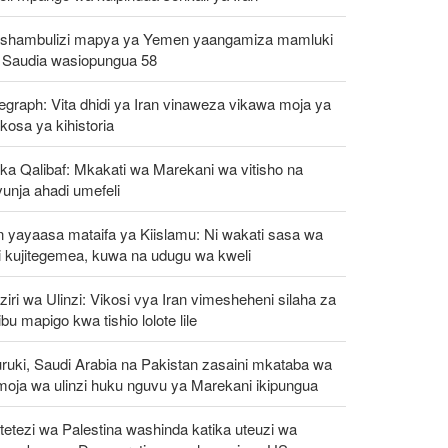
shambulizi mapya ya Yemen yaangamiza mamluki
 Saudia wasiopungua 58
egraph: Vita dhidi ya Iran vinaweza vikawa moja ya
osa ya kihistoria
ka Qalibaf: Mkakati wa Marekani wa vitisho na
unja ahadi umefeli
n yayaasa mataifa ya Kiislamu: Ni wakati sasa wa
i kujitegemea, kuwa na udugu wa kweli
iri wa Ulinzi: Vikosi vya Iran vimesheheni silaha za
ibu mapigo kwa tishio lolote lile
ruki, Saudi Arabia na Pakistan zasaini mkataba wa
moja wa ulinzi huku nguvu ya Marekani ikipungua
etezi wa Palestina washinda katika uteuzi wa