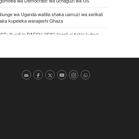
gombea wa Democratic wa uchaguzi wa US
bunge wa Uganda watilia shaka uamuzi wa serikali
taka kupeleka wanajeshi Ghaza
C: Kundi la DAESH (ISIS) lingali ni tishio kubwa
a usalama barani Afrika
tika kumbukumbu ya mwaka wa 81 tangu US
poishambulia Hiroshima, UN yataka silaha za nyuklia
angamizwe