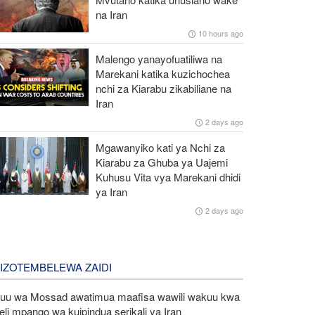
na Iran
10 hours ago
Malengo yanayofuatiliwa na
Marekani katika kuzichochea
nchi za Kiarabu zikabiliane na
Iran
2 days ago
Mgawanyiko kati ya Nchi za
Kiarabu za Ghuba ya Uajemi
Kuhusu Vita vya Marekani dhidi
ya Iran
2 days ago
LIZOTEMBELEWA ZAIDI
uu wa Mossad awatimua maafisa wawili wakuu kwa
eli mpango wa kuipindua serikali ya Iran