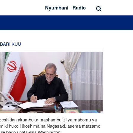
Nyumbani
Radio
BARI KUU
zeshkian akumbuka mashambulizi ya mabomu ya
omiki huko Hiroshima na Nagasaki, asema mtazamo
eule bado unatawala Washington