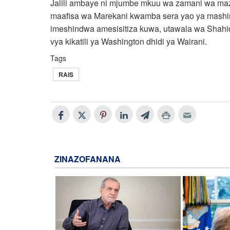
Jalili ambaye ni mjumbe mkuu wa zamani wa mazu
maafisa wa Marekani kwamba sera yao ya mashinik
imeshindwa amesisitiza kuwa, utawala wa Shahidi
vya kikatili ya Washington dhidi ya Wairani.
Tags
RAIS
ZINAZOFANANA