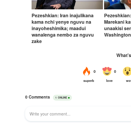
Pezeshkian: Iran inajulikana
Pezeshkian:
kama nchi yenye nguvu na
Marekani ka
inayoheshimika; maadui
unaakisi ser
wanalenga nembo za nguvu
Washingto
zake