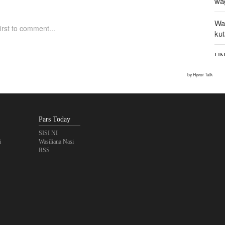
wa
Wa
ku
UNS
kw
Ka
ili
zi
Pars Today
SISI NI
i
Wasiliana Nasi
RSS