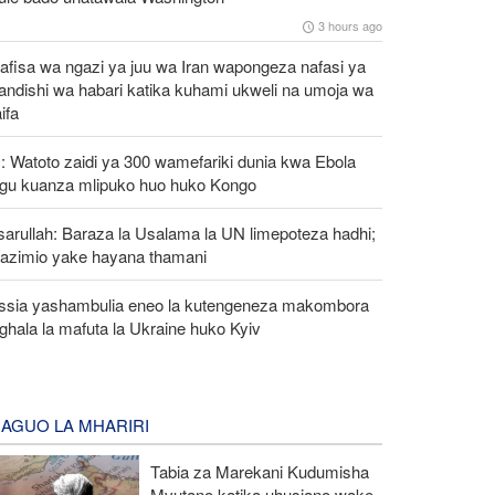
3 hours ago
afisa wa ngazi ya juu wa Iran wapongeza nafasi ya
andishi wa habari katika kuhami ukweli na umoja wa
aifa
 Watoto zaidi ya 300 wamefariki dunia kwa Ebola
ngu kuanza mlipuko huo huko Kongo
arullah: Baraza la Usalama la UN limepoteza hadhi;
azimio yake hayana thamani
ssia yashambulia eneo la kutengeneza makombora
ghala la mafuta la Ukraine huko Kyiv
AGUO LA MHARIRI
Tabia za Marekani Kudumisha
Mvutano katika uhusiano wake