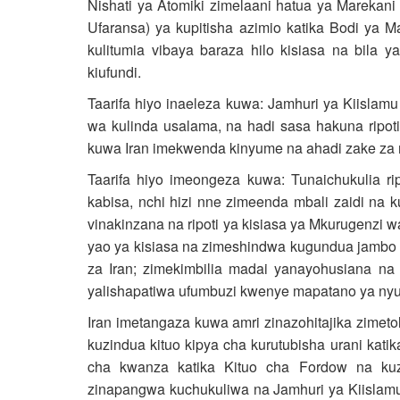
Nishati ya Atomiki zimelaani hatua ya Marekani
Ufaransa) ya kupitisha azimio katika Bodi ya 
kulitumia vibaya baraza hilo kisiasa na bila 
kiufundi.
Taarifa hiyo inaeleza kuwa: Jamhuri ya Kiislam
wa kulinda usalama, na hadi sasa hakuna ripoti
kuwa Iran imekwenda kinyume na ahadi zake za m
Taarifa hiyo imeongeza kuwa: Tunaichukulia r
kabisa, nchi hizi nne zimeenda mbali zaidi na 
vinakinzana na ripoti ya kisiasa ya Mkurugenzi 
yao ya kisiasa na zimeshindwa kugundua jambo lol
za Iran; zimekimbilia madai yanayohusiana na 
yalishapatiwa ufumbuzi kwenye mapatano ya ny
Iran imetangaza kuwa amri zinazohitajika zimetol
kuzindua kituo kipya cha kurutubisha urani kati
cha kwanza katika Kituo cha Fordow na kuzi
zinapangwa kuchukuliwa na Jamhuri ya Kiislamu 