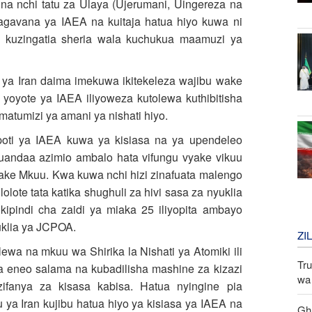
 na nchi tatu za Ulaya (Ujerumani, Uingereza na
Magavana ya IAEA na kuitaja hatua hiyo kuwa ni
ya kuzingatia sheria wala kuchukua maamuzi ya
u ya Iran daima imekuwa ikitekeleza wajibu wake
 yoyote ya IAEA iliyoweza kutolewa kuthibitisha
atumizi ya amani ya nishati hiyo.
ipoti ya IAEA kuwa ya kisiasa na ya upendeleo
kuandaa azimio ambalo hata vifungu vyake vikuu
wake Mkuu. Kwa kuwa nchi hizi zinafuata malengo
ote tata katika shughuli za hivi sasa za nyuklia
kipindi cha zaidi ya miaka 25 iliyopita ambayo
uklia ya JCPOA.
ZI
ewa na mkuu wa Shirika la Nishati ya Atomiki ili
Tru
ka eneo salama na kubadilisha mashine za kizazi
wa 
fanya za kisasa kabisa. Hatua nyingine pia
ya Iran kujibu hatua hiyo ya kisiasa ya IAEA na
Gha