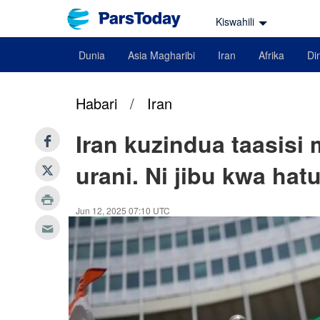
Kiswahili
Dunia
Asia Magharibi
Iran
Afrika
Din
Habari
/
Iran
Iran kuzindua taasisi
urani. Ni jibu kwa hat
Jun 12, 2025 07:10 UTC