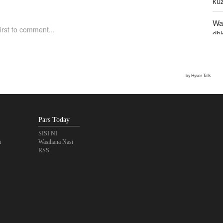
kuz
Waz
dh
mw
Mg
Uaj
Huk
Uza
Pars Today
SISI NI
i
Wasiliana Nasi
RSS