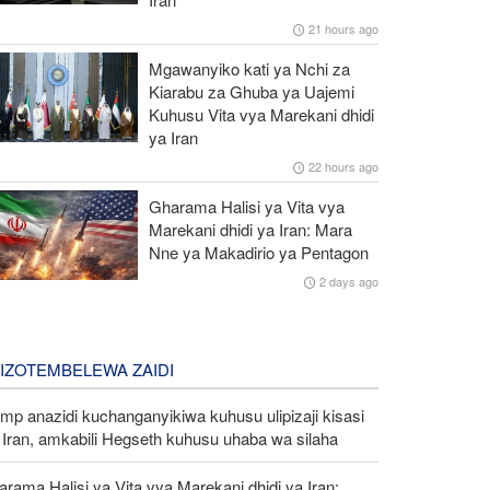
21 hours ago
Mgawanyiko kati ya Nchi za
Kiarabu za Ghuba ya Uajemi
Kuhusu Vita vya Marekani dhidi
ya Iran
22 hours ago
Gharama Halisi ya Vita vya
Marekani dhidi ya Iran: Mara
Nne ya Makadirio ya Pentagon
2 days ago
LIZOTEMBELEWA ZAIDI
mp anazidi kuchanganyikiwa kuhusu ulipizaji kisasi
Iran, amkabili Hegseth kuhusu uhaba wa silaha
rama Halisi ya Vita vya Marekani dhidi ya Iran: