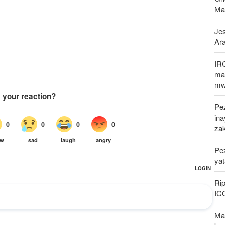
Ma
Jes
Ar
IR
mak
mw
Pez
in
za
Pe
ya
Rip
IC
Mal