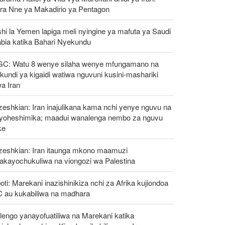
ra Nne ya Makadirio ya Pentagon
hi la Yemen lapiga meli nyingine ya mafuta ya Saudi
abia katika Bahari Nyekundu
GC: Watu 8 wenye silaha wenye mfungamano na
undi ya kigaidi watiwa nguvuni kusini-mashariki
a Iran
eshkian: Iran inajulikana kama nchi yenye nguvu na
ayoheshimika; maadui wanalenga nembo za nguvu
ke
zeshkian: Iran itaunga mkono maamuzi
takayochukuliwa na viongozi wa Palestina
oti: Marekani inazishinikiza nchi za Afrika kujiondoa
C au kukabiliwa na madhara
engo yanayofuatiliwa na Marekani katika