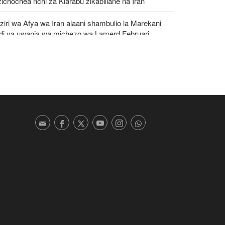
ichochea nchi za Kiarabu zikabiliane na Iran
iri wa Afya wa Iran alaani shambulio la Marekani
idi ya uwanja wa michezo wa Lamerd Februari
aka huu
awanyiko kati ya Nchi za Kiarabu za Ghuba ya
emi Kuhusu Vita vya Marekani dhidi ya Iran
umu ya kihistoria nchini Uingereza: Kupinga
yuni si chuki dhidi ya Wayahudi