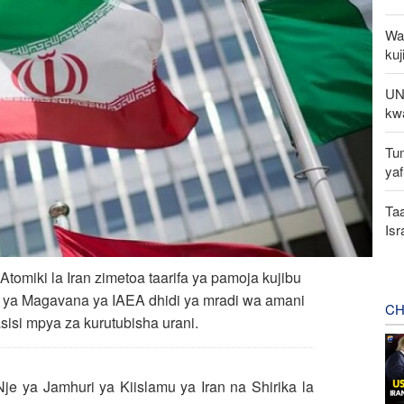
Waz
kuj
UNS
kw
Tu
yaf
Taa
Is
tomiki la Iran zimetoa taarifa ya pamoja kujibu
di ya Magavana ya IAEA dhidi ya mradi wa amani
CH
sisi mpya za kurutubisha urani.
je ya Jamhuri ya Kiislamu ya Iran na Shirika la