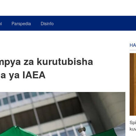
i
Parspedia
Disinfo
HA
 mpya za kurutubisha
ua ya IAEA
Spi
kuv