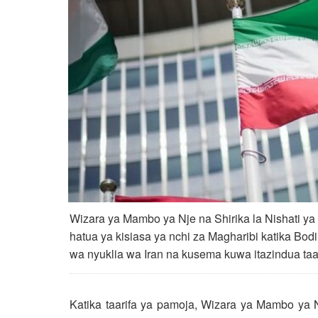
Wizara ya Mambo ya Nje na Shirika la Nishati ya A
hatua ya kisiasa ya nchi za Magharibi katika Bo
wa nyuklia wa Iran na kusema kuwa itazindua taa
Katika taarifa ya pamoja, Wizara ya Mambo ya N