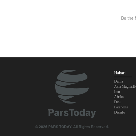
Habari
Dunia
Asia Magharib
Iran
Afrika
Dini
Parspedia
Disinfo
© 2026 PARS TODAY. All Rights Reserved.