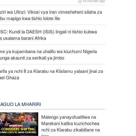
16 minutes ago
iri wa Ulinzi: Vikosi vya Iran vimesheheni silaha za
ibu mapigo kwa tishio lolote lile
C: Kundi la DAESH (ISIS) lingali ni tishio kubwa
a usalama barani Afrika
me ya kupambana na uhalifu wa kiuchumi Nigeria
unga akaunti za serikali ya jimbo
rifa ya nchi 8 za Kiarabu na Kiislamu yalaani jinai za
rael Ghaza
AGUO LA MHARIRI
Malengo yanayofuatiliwa na
Marekani katika kuzichochea
nchi za Kiarabu zikabiliane na
Iran