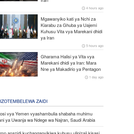
4 hours ago
Mgawanyiko kati ya Nchi za
Kiarabu za Ghuba ya Uajemi
Kuhusu Vita vya Marekani dhidi
ya Iran
5 hours ago
Gharama Halisi ya Vita vya
Marekani dhidi ya Iran: Mara
Nne ya Makadirio ya Pentagon
1 day ago
LIZOTEMBELEWA ZAIDI
kosi vya Yemen vyashambulia shabaha muhimu
ani ya Uwanja wa Ndege wa Najran, Saudi Arabia
mp anazidi kuchanganyikiwa kuhusu ulipizaji kisasi