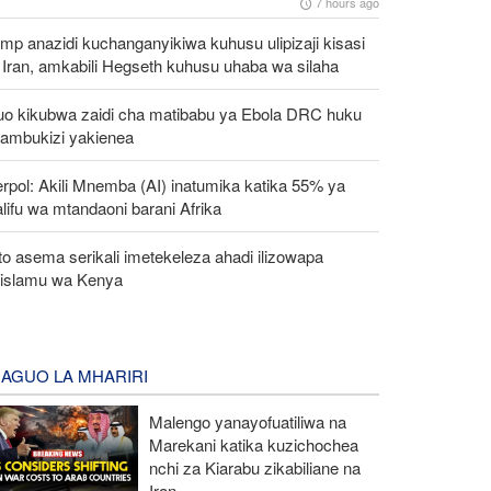
7 hours ago
mp anazidi kuchanganyikiwa kuhusu ulipizaji kisasi
Iran, amkabili Hegseth kuhusu uhaba wa silaha
tuo kikubwa zaidi cha matibabu ya Ebola DRC huku
ambukizi yakienea
erpol: Akili Mnemba (AI) inatumika katika 55% ya
lifu wa mtandaoni barani Afrika
o asema serikali imetekeleza ahadi ilizowapa
islamu wa Kenya
AGUO LA MHARIRI
Malengo yanayofuatiliwa na
Marekani katika kuzichochea
nchi za Kiarabu zikabiliane na
Iran