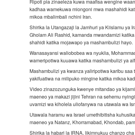
Ripoti pia zinaeleza kuwa maafisa wengine waa
kadhaa wamekuwa miongoni mwa mashahidi katik
mikoa mbalimbali nchini Iran.
Shirika la Utangazaji la Jamhuri ya Kiislamu ya Ir
Gholam Ali Rashid, kamanda mwandamizi katika 
shahidi katika mojawapo ya mashambulizi hayo.
Wanasayansi waliobobea wa nyuklia, Mohammad-
wameripotiwa kuuawa katika mashambulizi ya alfaj
Mashambulizi ya kwanza yaliripotiwa karibu saa t
yakifuatiwa na milipuko mingine katika mikoa kad
Video zinazozunguka kwenye mitandao ya kijamii
maeneo ya makazi jijini Tehran na sehemu nyingi
uvamizi wa kiholela uliofanywa na utawala wa Isr
Utawala haramu wa Israel umethibitisha kuhusika
maeneo ya Natanz, Khorramabad, Khondab, pam
Shirika la habari la IRNA, likimnukuu chanzo ch