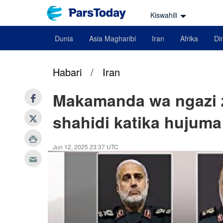
Kiswahili
Dunia
Asia Magharibi
Iran
Afrika
Din
Habari
/
Iran
Makamanda wa ngazi z
shahidi katika hujuma 
Jun 12, 2025 23:37 UTC