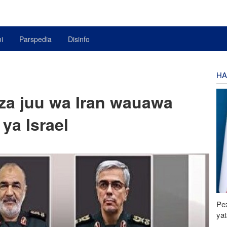
i
Parspedia
Disinfo
HA
a juu wa Iran wauawa
ya Israel
Pe
ya