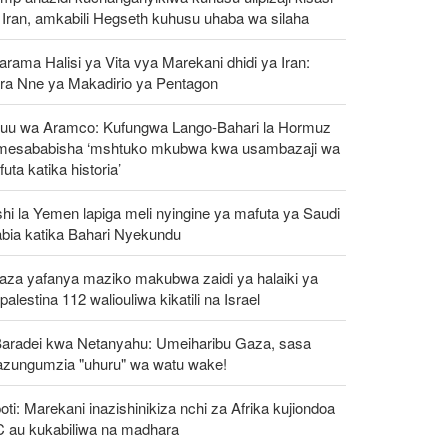
Iran, amkabili Hegseth kuhusu uhaba wa silaha
rama Halisi ya Vita vya Marekani dhidi ya Iran:
ra Nne ya Makadirio ya Pentagon
uu wa Aramco: Kufungwa Lango-Bahari la Hormuz
mesababisha ‘mshtuko mkubwa kwa usambazaji wa
uta katika historia’
hi la Yemen lapiga meli nyingine ya mafuta ya Saudi
abia katika Bahari Nyekundu
aza yafanya maziko makubwa zaidi ya halaiki ya
alestina 112 waliouliwa kikatili na Israel
Baradei kwa Netanyahu: Umeiharibu Gaza, sasa
azungumzia "uhuru" wa watu wake!
oti: Marekani inazishinikiza nchi za Afrika kujiondoa
C au kukabiliwa na madhara