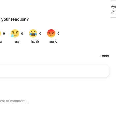
Vy
ki
Waz
dh
mw
Pe
ya