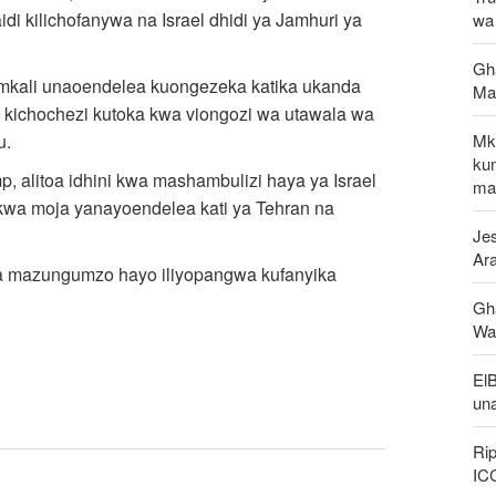
gaidi kilichofanywa na Israel dhidi ya Jamhuri ya
wa 
Gha
 mkali unaoendelea kuongezeka katika ukanda
Ma
 kichochezi kutoka kwa viongozi wa utawala wa
Mk
u.
ku
, alitoa idhini kwa mashambulizi haya ya Israel
maf
kwa moja yanayoendelea kati ya Tehran na
Jes
Ar
ya mazungumzo hayo iliyopangwa kufanyika
Gh
Wap
El
un
Rip
IC