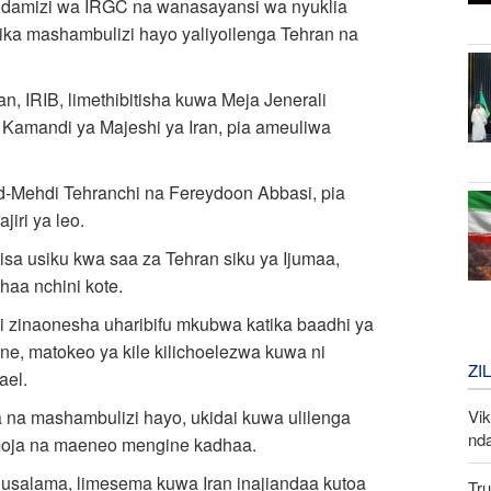
ndamizi wa IRGC na wanasayansi wa nyuklia
a mashambulizi hayo yaliyoilenga Tehran na
an, IRIB, limethibitisha kuwa Meja Jenerali
Kamandi ya Majeshi ya Iran, pia ameuliwa
Mehdi Tehranchi na Fereydoon Abbasi, pia
iri ya leo.
isa usiku kwa saa za Tehran siku ya Ijumaa,
haa nchini kote.
 zinaonesha uharibifu mkubwa katika baadhi ya
ne, matokeo ya kile kilichoelezwa kuwa ni
ZI
ael.
Vi
 na mashambulizi hayo, ukidai kuwa ulilenga
nd
oja na maeneo mengine kadhaa.
a usalama, limesema kuwa Iran inajiandaa kutoa
Tru