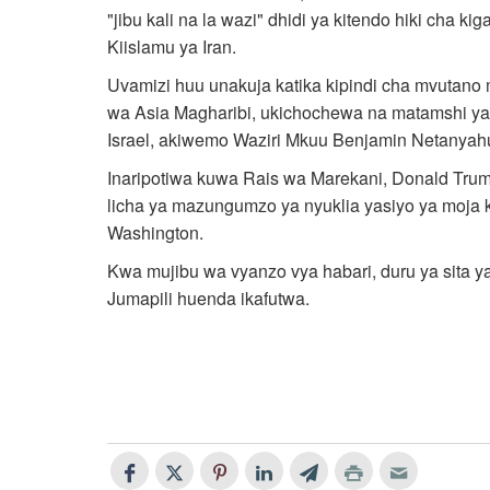
"jibu kali na la wazi" dhidi ya kitendo hiki cha ki
Kiislamu ya Iran.
Uvamizi huu unakuja katika kipindi cha mvutano
wa Asia Magharibi, ukichochewa na matamshi ya
Israel, akiwemo Waziri Mkuu Benjamin Netanyah
Inaripotiwa kuwa Rais wa Marekani, Donald Trump
licha ya mazungumzo ya nyuklia yasiyo ya moja 
Washington.
Kwa mujibu wa vyanzo vya habari, duru ya sita 
Jumapili huenda ikafutwa.