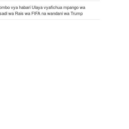
ombo vya habari Ulaya vyafichua mpango wa
fisadi wa Rais wa FIFA na wandani wa Trump
iri wa Afya wa Iran alaani shambulio la Marekani
idi ya uwanja wa michezo wa Lamerd Februari
aka huu
zeshkian: Iran itaunga mkono maamuzi
takayochukuliwa na viongozi wa Palestina