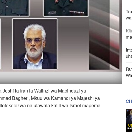
Tru
wa 
Ki
ma
Int
uha
Rut
Wa
Jeshi la Iran la Walinzi wa Mapinduzi ya
ammad Bagheri, Mkuu wa Kamandi ya Majeshi ya
CH
ilotekelezwa na utawala katili wa Israel mapema