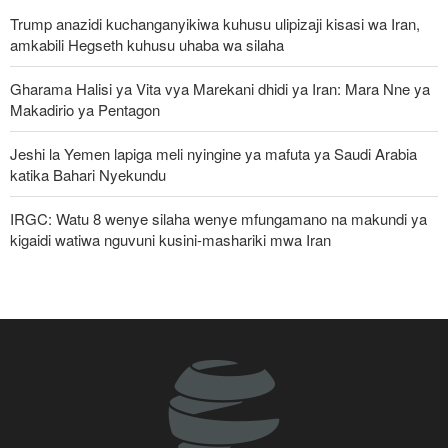
Trump anazidi kuchanganyikiwa kuhusu ulipizaji kisasi wa Iran,
amkabili Hegseth kuhusu uhaba wa silaha
Gharama Halisi ya Vita vya Marekani dhidi ya Iran: Mara Nne ya
Makadirio ya Pentagon
Jeshi la Yemen lapiga meli nyingine ya mafuta ya Saudi Arabia
katika Bahari Nyekundu
IRGC: Watu 8 wenye silaha wenye mfungamano na makundi ya
kigaidi watiwa nguvuni kusini-mashariki mwa Iran
Pezeshkian: Iran inajulikana kama nchi yenye nguvu na
inayoheshimika; maadui wanalenga nembo za nguvu zake
Pezeshkian: Iran itaunga mkono maamuzi yatakayochukuliwa na
viongozi wa Palestina
Ripoti: Marekani inazishinikiza nchi za Afrika kujiondoa ICC au
kukabiliwa na madhara