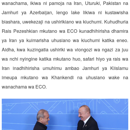
wanachama, ikiwa ni pamoja na Iran, Uturuki, Pakistan na
Jamhuri ya Azerbaijan, lengo lake likiwa ni kustawisha
biashara, uwekezaji na ushirikiano wa kiuchumi. Kuhudhuria
Rais Pezeshkian mkutano wa ECO kunadhihirisha dhamira
ya Iran ya kuimarisha uhusiano wa kiuchumi katika eneo.
Aidha, kwa kuzingatia ushiriki wa viongozi wa ngazi za juu
wa nchi nyingine katika mkutano huo, safari hiyo ya rais wa
Iran inadhihirisha umuhimu ambao Jamhuri ya Kiislamu
imeupa mkutano wa Khankendi na uhusiano wake na
wanachama wa ECO.