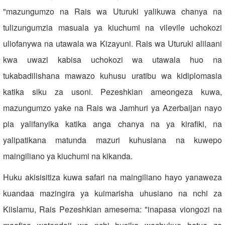
"mazungumzo na Rais wa Uturuki yalikuwa chanya na
tulizungumzia masuala ya kiuchumi na vilevile uchokozi
uliofanywa na utawala wa Kizayuni. Rais wa Uturuki alilaani
kwa uwazi kabisa uchokozi wa utawala huo na
tukabadilishana mawazo kuhusu uratibu wa kidiplomasia
katika siku za usoni. Pezeshkian ameongeza kuwa,
mazungumzo yake na Rais wa Jamhuri ya Azerbaijan nayo
pia yalifanyika katika anga chanya na ya kirafiki, na
yalipatikana matunda mazuri kuhusiana na kuwepo
maingiliano ya kiuchumi na kikanda.
Huku akisisitiza kuwa safari na maingiliano hayo yanaweza
kuandaa mazingira ya kuimarisha uhusiano na nchi za
Kiislamu, Rais Pezeshkian amesema: "inapasa viongozi na