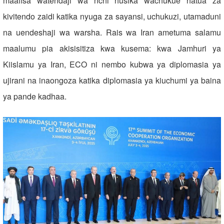
maafisa watendaji wa nchi husika wachukue hatua za
kivitendo zaidi katika nyuga za sayansi, uchukuzi, utamaduni
na uendeshaji wa warsha. Rais wa Iran ametuma salamu
maalumu pia akisisitiza kwa kusema: kwa Jamhuri ya
Kiislamu ya Iran, ECO ni nembo kubwa ya diplomasia ya
ujirani na inaongoza katika diplomasia ya kiuchumi ya baina
ya pande kadhaa.