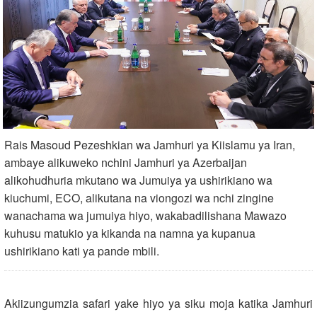
Rais Masoud Pezeshkian wa Jamhuri ya Kiislamu ya Iran,
ambaye alikuweko nchini Jamhuri ya Azerbaijan
alikohudhuria mkutano wa Jumuiya ya ushirikiano wa
kiuchumi, ECO, alikutana na viongozi wa nchi zingine
wanachama wa jumuiya hiyo, wakabadilishana Mawazo
kuhusu matukio ya kikanda na namna ya kupanua
ushirikiano kati ya pande mbili.
Akiizungumzia safari yake hiyo ya siku moja katika Jamhuri