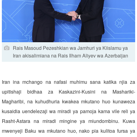
Rais Masoud Pezeshkian wa Jamhuri ya Kiislamu ya
Iran akisalimiana na Rais Ilham Aliyev wa Azerbaijan
Iran ina mchango na nafasi muhimu sana katika njia za
upitishaji bidhaa za Kaskazini-Kusini na Mashariki-
Magharibi, na kuhudhuria kwakea mkutano huo kunaweza
kusaidia uendelezaji wa miradi ya pamoja kama vile reli ya
Rasht-Astara na miradi mingine ya miundombinu. Kuwa
mwenyeji Baku wa mkutano huo, nako pia kulitoa fursa ya