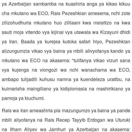
ya Azerbaijan sambamba na kuashiria anga ya kikao kikuu
cha mkutano wa ECO, Rais Pezeshkian amesema, nchi zote
zilizohudhuria mkutano huo zililaani kwa msisitizo na kwa
sauti moja vitendo vya kijinai vya utawala wa Kizayuni dhidi
ya Iran. Baada ya kurejea kutoka safari hiyo, Pezeshkian
alizungumzia vikao vya baina ya mbili alivyofanya kando ya
mkutano wa ECO na akasema: "tulifanya vikao vizuri sana
vya kujenga na viongozi wa nchi wanachama wa ECO,
ambapo tulijadili kuhusu namna ya kuendeleza uratibu, na
kuimarisha maingiliano ya kidiplomasia na mashirikiano ya
pamoja ya kiuchumi.
Rais wa Iran ameashiria pia mazungumzo ya baina ya pande
mbili aliyofanya na Rais Recep Tayyib Erdogan wa Uturuki
na Ilham Aliyev wa Jamhuri ya Azerbaijan na akasema: