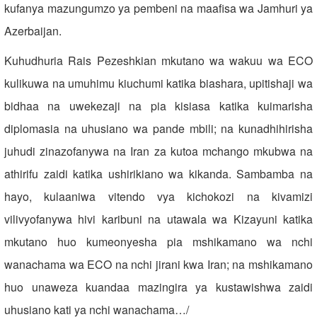
kufanya mazungumzo ya pembeni na maafisa wa Jamhuri ya
Azerbaijan.
Kuhudhuria Rais Pezeshkian mkutano wa wakuu wa ECO
kulikuwa na umuhimu kiuchumi katika biashara, upitishaji wa
bidhaa na uwekezaji na pia kisiasa katika kuimarisha
diplomasia na uhusiano wa pande mbili; na kunadhihirisha
juhudi zinazofanywa na Iran za kutoa mchango mkubwa na
athirifu zaidi katika ushirikiano wa kikanda. Sambamba na
hayo, kulaaniwa vitendo vya kichokozi na kivamizi
vilivyofanywa hivi karibuni na utawala wa Kizayuni katika
mkutano huo kumeonyesha pia mshikamano wa nchi
wanachama wa ECO na nchi jirani kwa Iran; na mshikamano
huo unaweza kuandaa mazingira ya kustawishwa zaidi
uhusiano kati ya nchi wanachama…/