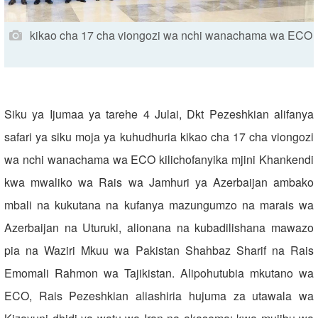
kikao cha 17 cha viongozi wa nchi wanachama wa ECO
Siku ya Ijumaa ya tarehe 4 Julai, Dkt Pezeshkian alifanya
safari ya siku moja ya kuhudhuria kikao cha 17 cha viongozi
wa nchi wanachama wa ECO kilichofanyika mjini Khankendi
kwa mwaliko wa Rais wa Jamhuri ya Azerbaijan ambako
mbali na kukutana na kufanya mazungumzo na marais wa
Azerbaijan na Uturuki, alionana na kubadilishana mawazo
pia na Waziri Mkuu wa Pakistan Shahbaz Sharif na Rais
Emomali Rahmon wa Tajikistan. Alipohutubia mkutano wa
ECO, Rais Pezeshkian aliashiria hujuma za utawala wa