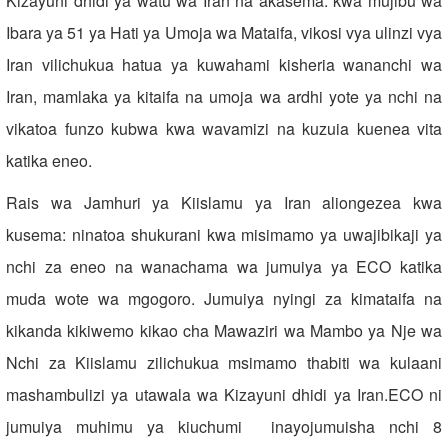
Kizayuni dhidi ya watu wa Iran na akasema: kwa mujibu wa
Ibara ya 51 ya Hati ya Umoja wa Mataifa, vikosi vya ulinzi vya
Iran vilichukua hatua ya kuwahami kisheria wananchi wa
Iran, mamlaka ya kitaifa na umoja wa ardhi yote ya nchi na
vikatoa funzo kubwa kwa wavamizi na kuzuia kuenea vita
katika eneo.
Rais wa Jamhuri ya Kiislamu ya Iran aliongezea kwa
kusema: ninatoa shukurani kwa misimamo ya uwajibikaji ya
nchi za eneo na wanachama wa jumuiya ya ECO katika
muda wote wa mgogoro. Jumuiya nyingi za kimataifa na
kikanda kikiwemo kikao cha Mawaziri wa Mambo ya Nje wa
Nchi za Kiislamu zilichukua msimamo thabiti wa kulaani
mashambulizi ya utawala wa Kizayuni dhidi ya Iran.ECO ni
jumuiya muhimu ya kiuchumi inayojumuisha nchi 8