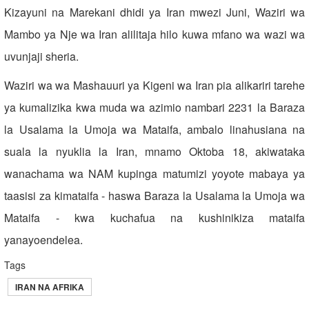
Kizayuni na Marekani dhidi ya Iran mwezi Juni, Waziri wa
Mambo ya Nje wa Iran alilitaja hilo kuwa mfano wa wazi wa
uvunjaji sheria.
Waziri wa wa Mashauuri ya Kigeni wa Iran pia alikariri tarehe
ya kumalizika kwa muda wa azimio nambari 2231 la Baraza
la Usalama la Umoja wa Mataifa, ambalo linahusiana na
suala la nyuklia la Iran, mnamo Oktoba 18, akiwataka
wanachama wa NAM kupinga matumizi yoyote mabaya ya
taasisi za kimataifa - haswa Baraza la Usalama la Umoja wa
Mataifa - kwa kuchafua na kushinikiza mataifa
yanayoendelea.
Tags
IRAN NA AFRIKA