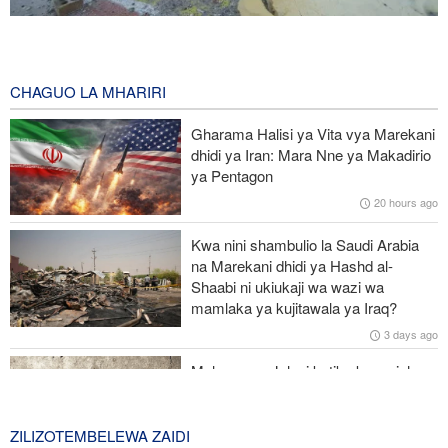
Waziri wa Afya wa Iran alaani shambulio la Marekani dhidi ya
uwanja wa michezo wa Lamerd Februari mwaka huu
14 hours ago
CHAGUO LA MHARIRI
Jeshi la Yemen lapiga meli nyingine ya mafuta ya Saudi Arabia
Gharama Halisi ya Vita vya Marekani
katika Bahari Nyekundu
dhidi ya Iran: Mara Nne ya Makadirio
ya Pentagon
Ripoti: Marekani inazishinikiza nchi za Afrika kujiondoa ICC au
20 hours ago
kukabiliwa na madhara
Kwa nini shambulio la Saudi Arabia
Africa CDC yatoa tahadhari kufuatia mlipuko wa Ebola Kongo
na Marekani dhidi ya Hashd al-
kushindwa kudhibitiwa
Shaabi ni ukiukaji wa wazi wa
mamlaka ya kujitawala ya Iraq?
Hukumu ya kihistoria nchini Uingereza: Kupinga Uzayuni si chuki
3 days ago
dhidi ya Wayahudi
Malengo ya Julani katika kuanzisha
uadui dhidi ya kundi la Hashd al-
Shaabi la Iraq
ZILIZOTEMBELEWA ZAIDI
3 days ago