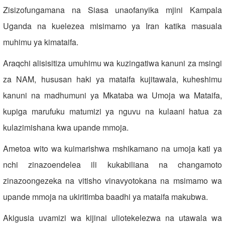
Zisizofungamana na Siasa unaofanyika mjini Kampala
Uganda na kuelezea misimamo ya Iran katika masuala
muhimu ya kimataifa.
Araqchi alisisitiza umuhimu wa kuzingatiwa kanuni za msingi
za NAM, hususan haki ya mataifa kujitawala, kuheshimu
kanuni na madhumuni ya Mkataba wa Umoja wa Mataifa,
kupiga marufuku matumizi ya nguvu na kulaani hatua za
kulazimishana kwa upande mmoja.
Ametoa wito wa kuimarishwa mshikamano na umoja kati ya
nchi zinazoendelea ili kukabiliana na changamoto
zinazoongezeka na vitisho vinavyotokana na msimamo wa
upande mmoja na ukiritimba baadhi ya mataifa makubwa.
Akigusia uvamizi wa kijinai uliotekelezwa na utawala wa