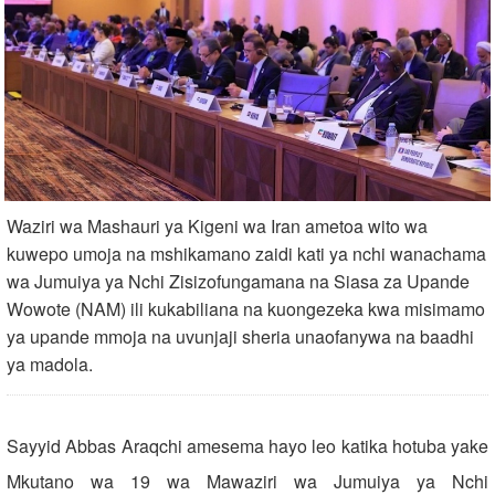
Waziri wa Mashauri ya Kigeni wa Iran ametoa wito wa
kuwepo umoja na mshikamano zaidi kati ya nchi wanachama
wa Jumuiya ya Nchi Zisizofungamana na Siasa za Upande
Wowote (NAM) ili kukabiliana na kuongezeka kwa misimamo
ya upande mmoja na uvunjaji sheria unaofanywa na baadhi
ya madola.
Sayyid Abbas Araqchi amesema hayo leo katika hotuba yake
Mkutano wa 19 wa Mawaziri wa Jumuiya ya Nchi