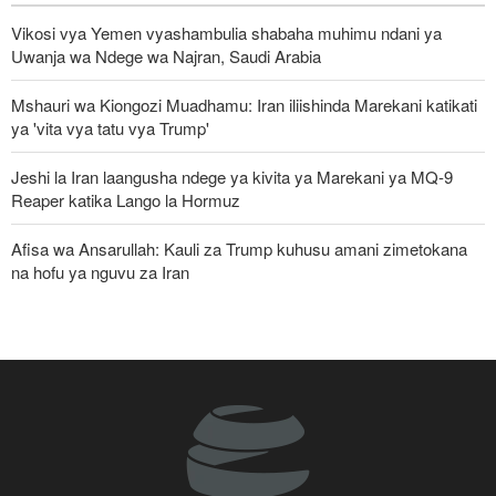
Vikosi vya Yemen vyashambulia shabaha muhimu ndani ya
Uwanja wa Ndege wa Najran, Saudi Arabia
Mshauri wa Kiongozi Muadhamu: Iran iliishinda Marekani katikati
ya 'vita vya tatu vya Trump'
Jeshi la Iran laangusha ndege ya kivita ya Marekani ya MQ-9
Reaper katika Lango la Hormuz
Afisa wa Ansarullah: Kauli za Trump kuhusu amani zimetokana
na hofu ya nguvu za Iran
Mkuu wa Aramco: Kufungwa Lango-Bahari la Hormuz
kumesababisha ‘mshtuko mkubwa kwa usambazaji wa mafuta
katika historia’
Gharama Halisi ya Vita vya Marekani dhidi ya Iran: Mara Nne ya
Makadirio ya Pentagon
Ghaza yafanya maziko makubwa zaidi ya halaiki ya Wapalestina