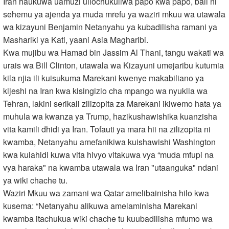
Iran haukuwa uamuzi uliochukuliwa papo kwa papo, bali ni
sehemu ya ajenda ya muda mrefu ya waziri mkuu wa utawala
wa kizayuni Benjamin Netanyahu ya kubadilisha ramani ya
Mashariki ya Kati, yaani Asia Magharibi.
Kwa mujibu wa Hamad bin Jassim Al Thani, tangu wakati wa
urais wa Bill Clinton, utawala wa Kizayuni umejaribu kutumia
kila njia ili kuisukuma Marekani kwenye makabiliano ya
kijeshi na Iran kwa kisingizio cha mpango wa nyuklia wa
Tehran, lakini serikali zilizopita za Marekani ikiwemo hata ya
muhula wa kwanza ya Trump, hazikushawishika kuanzisha
vita kamili dhidi ya Iran. Tofauti ya mara hii na zilizopita ni
kwamba, Netanyahu amefanikiwa kuishawishi Washington
kwa kuiahidi kuwa vita hivyo vitakuwa vya “muda mfupi na
vya haraka" na kwamba utawala wa Iran "utaanguka" ndani
ya wiki chache tu.
Waziri Mkuu wa zamani wa Qatar amelibainisha hilo kwa
kusema: “Netanyahu alikuwa ameiaminisha Marekani
kwamba itachukua wiki chache tu kuubadilisha mfumo wa