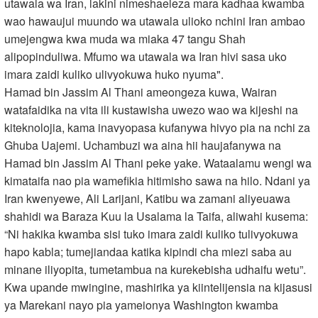
utawala wa Iran, lakini nimeshaeleza mara kadhaa kwamba
wao hawaujui muundo wa utawala ulioko nchini Iran ambao
umejengwa kwa muda wa miaka 47 tangu Shah
alipopinduliwa. Mfumo wa utawala wa Iran hivi sasa uko
imara zaidi kuliko ulivyokuwa huko nyuma".
Hamad bin Jassim Al Thani ameongeza kuwa, Wairan
watafaidika na vita ili kustawisha uwezo wao wa kijeshi na
kiteknolojia, kama inavyopasa kufanywa hivyo pia na nchi za
Ghuba Uajemi. Uchambuzi wa aina hii haujafanywa na
Hamad bin Jassim Al Thani peke yake. Wataalamu wengi wa
kimataifa nao pia wamefikia hitimisho sawa na hilo. Ndani ya
Iran kwenyewe, Ali Larijani, Katibu wa zamani aliyeuawa
shahidi wa Baraza Kuu la Usalama la Taifa, aliwahi kusema:
“Ni hakika kwamba sisi tuko imara zaidi kuliko tulivyokuwa
hapo kabla; tumejiandaa katika kipindi cha miezi saba au
minane iliyopita, tumetambua na kurekebisha udhaifu wetu”.
Kwa upande mwingine, mashirika ya kiintelijensia na kijasusi
ya Marekani nayo pia yameionya Washington kwamba