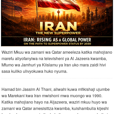
Waziri Mkuu wa zamani wa Qatar ameeleza katika mahojiano
marefu aliyofanyiwa na televisheni ya Al Jazeera kwamba,
Mfumo wa Jamhuri ya Kiislamu ya Iran uko mara zaidi hivi
sasa kuliko ulivyokuwa huko nyuma.
Hamad bin Jassim Al Thani, aliwahi kuwa mfikishaji ujumbe
wa Marekani kwa Iran mwishoni mwa muongo wa 1990.
Katika mahojiano hayo na Aljazeera, waziri mkuu huyo wa
zamani wa Qatar amesisitiza kwamba, kuishambulia kijeshi