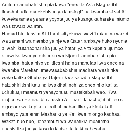
Amidror amebainisha pia kuwa "eneo la Asia Magharibi
linashuhudia marekebisho ya kimsingi" na kwamba si sahihi
kuweka tamaa ya aina yoyote juu ya kuanguka haraka mfumo
wa utawala wa Iran.
Hamad bin Jassim Al Thani, aliyekuwa waziri mkuu na waziri
wa zamani wa mambo ya nje wa Qatar, ambaye huko nyuma
aliwahi kutahadharisha juu ya hatari ya vita kupitia ujumbe
alioweka kwenye mtandao wa kijamii, amebainisha pia
kwamba, hatua hiyo ya kijeshi haina manufaa kwa eneo na
kwamba Marekani imewasababishia madhara washirika
wake katika Ghuba ya Uajemi kwa sababu Magharibi
haizishirikishi katu na kwa dhati nchi za eneo hilo katika
uchukuaji maamuzi yanayohusu mustakabali wao. Kwa
mujibu wa Hamad bin Jassim Al Thani, kinachojiri hii leo si
mgogoro wa kupita tu, bali ni mabadiliko ya kimkakati
ambayo yataiathiri Mashariki ya Kati kwa miongo kadhaa.
Wakati huo huo, uchambuzi wa wanafikra mbalimbali
unasisitiza juu ya kosa la kihistoria la kimahesabu