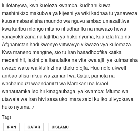
lililofanywa, kwa kueleza kwamba, kudhani kuwa
mashinikizo makubwa ya kijeshi ya wiki kadhaa tu yanaweza
kuusamabaratisha muundo wa nguvu ambao umezatitiwa
kwa karibu miongo mitano ni udhanifu na mawazo hewa
yanayokinzana na tajiriba ya huko nyuma, kuanzia Iraq na
Afghanistan hadi kwenye viitwavyo vikwazo vya kulemaza.
Kwa maneno mengine, sio tu Iran haitadhoofika katika
medani hii, lakini pia itanufaika na vita kwa ajili ya kuimarisha
uwezo wake wa kiulinzi na kiteknolojia. Huu ndio ukweli
ambao afisa mkuu wa zamani wa Qatar, pamoja na
wachambuzi waandamizi wa Marekani na Israel,
wanautamka leo hii kinagaubaga, ya kwamba: Mfumo wa
utawala wa Iran hivi sasa uko imara zaidi kuliko ulivyokuwa
huko nyuma.../
Tags
IRAN
QATAR
UISLAMU