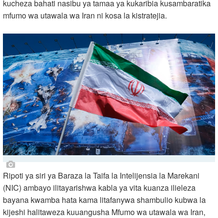
kucheza bahati nasibu ya tamaa ya kukaribia kusambaratika
mfumo wa utawala wa Iran ni kosa la kistratejia.
Ripoti ya siri ya Baraza la Taifa la Intelijensia la Marekani
(NIC) ambayo ilitayarishwa kabla ya vita kuanza ilieleza
bayana kwamba hata kama litafanywa shambulio kubwa la
kijeshi halitaweza kuuangusha Mfumo wa utawala wa Iran,