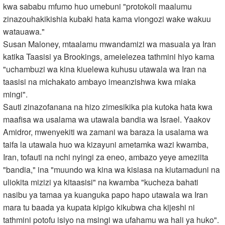
kwa sababu mfumo huo umebuni "protokoli maalumu
zinazouhakikishia kubaki hata kama viongozi wake wakuu
watauawa."
Susan Maloney, mtaalamu mwandamizi wa masuala ya Iran
katika Taasisi ya Brookings, ameielezea tathmini hiyo kama
"uchambuzi wa kina kiuelewa kuhusu utawala wa Iran na
taasisi na michakato ambayo imeanzishwa kwa miaka
mingi".
Sauti zinazofanana na hizo zimesikika pia kutoka hata kwa
maafisa wa usalama wa utawala bandia wa Israel. Yaakov
Amidror, mwenyekiti wa zamani wa baraza la usalama wa
taifa la utawala huo wa kizayuni ametamka wazi kwamba,
Iran, tofauti na nchi nyingi za eneo, ambazo yeye ameziita
"bandia," ina "muundo wa kina wa kisiasa na kiutamaduni na
uliokita mizizi ya kitaasisi" na kwamba "kucheza bahati
nasibu ya tamaa ya kuanguka papo hapo utawala wa Iran
mara tu baada ya kupata kipigo kikubwa cha kijeshi ni
tathmini potofu isiyo na msingi wa ufahamu wa hali ya huko".