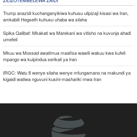
ZILIZOTEMBELEWA ZAIDI
Trump anazidi kuchanganyikiwa kuhusu ulipizaji kisasi wa Iran,
amkabili Hegseth kuhusu uhaba wa silaha
Spika Qalibaf: Mkakati wa Marekani wa vitisho na kuvunja ahadi
umefeli
Mkuu wa Mossad awatimua maafisa wawili wakuu kwa kufeli
mpango wa kuipindua serikali ya Iran
IRGC: Watu 8 wenye silaha wenye mfungamano na makundi ya
kigaidi watiwa nguvuni kusini-mashariki mwa Iran
Waziri wa Ulinzi: Vikosi vya Iran vimesheheni silaha za kujibu
mapigo kwa tishio lolote lile
Pezeshkian: Iran inajulikana kama nchi yenye nguvu na
inayoheshimika; maadui wanalenga nembo za nguvu zake
Mashambulizi mapya ya Yemen yaangamiza mamluki wa Saudia