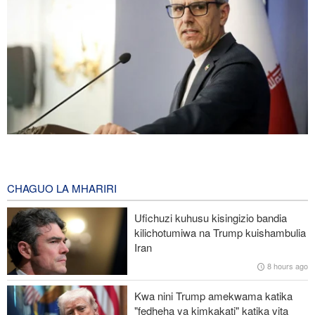
Baghaei: Utawala wa Kizayuni wa Israel ni tishio kubwa zaidi kwa
usalama wa kikanda
1 hour ago
CHAGUO LA MHARIRI
Seneta wa Marekani: Vita vimeifanya Iran kuwa imara zaidi,
Ufichuzi kuhusu kisingizio bandia
Marekani imedhoofika
kilichotumiwa na Trump kuishambulia
Iran
Karibu Wapalestina 8,000 wamekatwa viungo katika vita vya
8 hours ago
Israel dhidi ya Gaza
Kwa nini Trump amekwama katika
Uchaguzi wa urais nchini Zambia kufanyika wiki hii
"fedheha ya kimkakati" katika vita