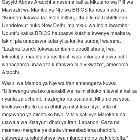
Sayyid Abbas Araqchi amesema katika Mkutano wa Pili wa
Mawaziri wa Mambo ya Nje wa BRICS kuhusu mada ya
"Kuunda Jukwaa la Ustahimilivu, Ubunifu na Ushirikiano
Uendelevu" huko New Delhi, mji mkuu wa India kwamba:
Ubunifu katika BRICS haupaswi kuishia kwenye maabara,
lakini pia unapaswa kufanyika katika uundaji wa sera.
"Lazima tuunde jukwaa ambamo ubadilishanaji wa
teknolojia, maarifa na rasilimali watu miongoni mwa nchi
wanachama unaweza kufanywa bila vikwazo", amesema
Araqchi.
Waziri wa Mambo ya Nje wa Iran ameongeza kuwa:
"Ulimwengu wa leo unakabiliwa na mishtuko mtawalia katika
nyanja za uchumi, mazingira na usalama. Mifumo ya sasa
imekuwa dhaifu sana dhidi ya mishtuko hiyo. Vita ni
mojawapo ya mishtuko hiyo. Vita vikali vya Marekani na
utawala wa Kizayuni dhidi ya Iran, Lebanon, Gaza na
maeneo mengine ya dunia vimesababisha uharibifu
usioweza kurekebishwa kwa miundombinu ya kibiolojia."