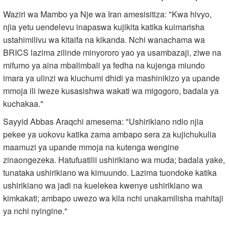
Waziri wa Mambo ya Nje wa Iran amesisitiza: "Kwa hivyo,
njia yetu uendelevu inapaswa kujikita katika kuimarisha
ustahimilivu wa kitaifa na kikanda. Nchi wanachama wa
BRICS lazima zilinde minyororo yao ya usambazaji, ziwe na
mifumo ya aina mbalimbali ya fedha na kujenga miundo
imara ya ulinzi wa kiuchumi dhidi ya mashinikizo ya upande
mmoja ili iweze kusasishwa wakati wa migogoro, badala ya
kuchakaa."
Sayyid Abbas Araqchi amesema: "Ushirikiano ndio njia
pekee ya uokovu katika zama ambapo sera za kujichukulia
maamuzi ya upande mmoja na kutenga wengine
zinaongezeka. Hatufuatilii ushirikiano wa muda; badala yake,
tunataka ushirikiano wa kimuundo. Lazima tuondoke katika
ushirikiano wa jadi na kuelekea kwenye ushirikiano wa
kimkakati; ambapo uwezo wa kila nchi unakamilisha mahitaji
ya nchi nyingine."