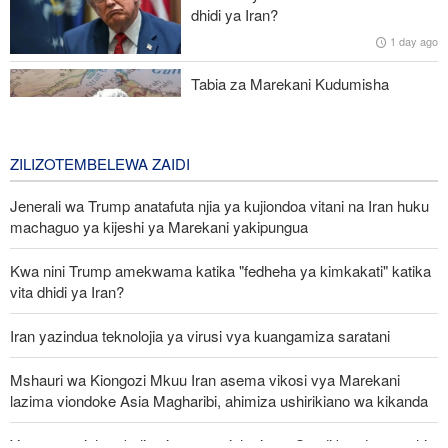
dhidi ya Iran?
Francesca Albanese: Mauaji ya kimbari na Apartheid vimekuwa
1 day ago
sera rasmi ya utawala wa Israel
Tabia za Marekani Kudumisha
Mvutano katika uhusiano wake na
Iran
2 days ago
ZILIZOTEMBELEWA ZAIDI
Jenerali wa Trump anatafuta njia ya kujiondoa vitani na Iran huku
machaguo ya kijeshi ya Marekani yakipungua
Kwa nini Trump amekwama katika "fedheha ya kimkakati" katika
vita dhidi ya Iran?
Iran yazindua teknolojia ya virusi vya kuangamiza saratani
Mshauri wa Kiongozi Mkuu Iran asema vikosi vya Marekani
lazima viondoke Asia Magharibi, ahimiza ushirikiano wa kikanda
Yemen yavishambulia vituo vya nishati vya Saudi baada ya nchi