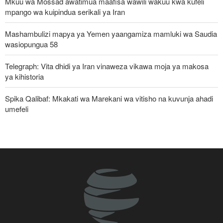
Mkuu wa Mossad awatimua maafisa wawili wakuu kwa kufeli
mpango wa kuipindua serikali ya Iran
Mashambulizi mapya ya Yemen yaangamiza mamluki wa Saudia
wasiopungua 58
Telegraph: Vita dhidi ya Iran vinaweza vikawa moja ya makosa
ya kihistoria
Spika Qalibaf: Mkakati wa Marekani wa vitisho na kuvunja ahadi
umefeli
Iran yayaasa mataifa ya Kiislamu: Ni wakati sasa wa sisi
kujitegemea, kuwa na udugu wa kweli
Waziri wa Ulinzi: Vikosi vya Iran vimesheheni silaha za kujibu
mapigo kwa tishio lolote lile
Uturuki, Saudi Arabia na Pakistan zasaini mkataba wa pamoja wa
ulinzi huku nguvu ya Marekani ikipungua