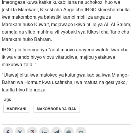
Imeongeza kuwa katika kukabiliana na uchokozi huo wa
jeshi la Marekani, Kikosi cha Anga cha IRGC kimeshambulia
kwa makombora ya balestiki kambi mbili za anga za
Marekani huko Kuwait, mojawapo ikiwa ni ile ya Ali Al Salem,
pamoja na vituo muhimu vilivyobaki vya Kikosi cha Tano cha
Marekani huko Bahrain.
IRGC pia imemuonya "adui muovu anayeua watoto kwamba
ikiwa vitendo hivyo viovu vitarudiwa, majibu yatakuwa
makubwa zaidi."
"Utawajibika kwa matokeo ya kufungwa kabisa kwa Mlango-
Bahari wa Hormuz kwa usafirishaji wa mafuta na gesi yako,"
taarifa hiyo iliongeza.
Tags
MAREKANI
MAKOMBORA YA IRAN