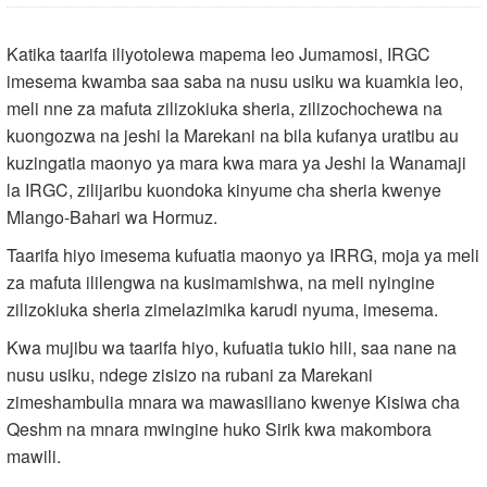
Katika taarifa iliyotolewa mapema leo Jumamosi, IRGC
imesema kwamba saa saba na nusu usiku wa kuamkia leo,
meli nne za mafuta zilizokiuka sheria, zilizochochewa na
kuongozwa na jeshi la Marekani na bila kufanya uratibu au
kuzingatia maonyo ya mara kwa mara ya Jeshi la Wanamaji
la IRGC, zilijaribu kuondoka kinyume cha sheria kwenye
Mlango-Bahari wa Hormuz.
Taarifa hiyo imesema kufuatia maonyo ya IRRG, moja ya meli
za mafuta ililengwa na kusimamishwa, na meli nyingine
zilizokiuka sheria zimelazimika karudi nyuma, imesema.
Kwa mujibu wa taarifa hiyo, kufuatia tukio hili, saa nane na
nusu usiku, ndege zisizo na rubani za Marekani
zimeshambulia mnara wa mawasiliano kwenye Kisiwa cha
Qeshm na mnara mwingine huko Sirik kwa makombora
mawili.