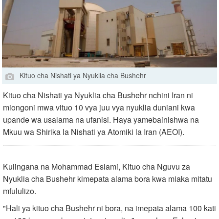
Kituo cha Nishati ya Nyuklia cha Bushehr
Kituo cha Nishati ya Nyuklia cha Bushehr nchini Iran ni
miongoni mwa vituo 10 vya juu vya nyuklia duniani kwa
upande wa usalama na ufanisi. Haya yamebainishwa na
Mkuu wa Shirika la Nishati ya Atomiki la Iran (AEOI).
Kulingana na Mohammad Eslami, Kituo cha Nguvu za
Nyuklia cha Bushehr kimepata alama bora kwa miaka mitatu
mfululizo.
"Hali ya kituo cha Bushehr ni bora, na imepata alama 100 kati