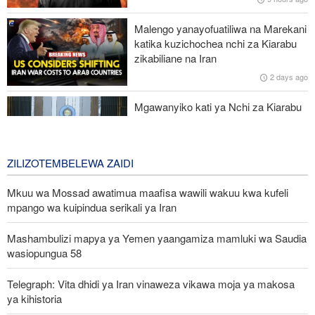
UN: Watoto zaidi ya 300 wamefariki dunia kwa Ebola tangu
kuanza mlipuko huo huko Kongo
Malengo yanayofuatiliwa na Marekani
katika kuzichochea nchi za Kiarabu
Ansarullah: Baraza la Usalama la UN limepoteza hadhi;
zikabiliane na Iran
maazimio yake hayana thamani
2 days ago
Russia yashambulia eneo la kutengeneza makombora na ghala
Mgawanyiko kati ya Nchi za Kiarabu
la mafuta la Ukraine huko Kyiv
za Ghuba ya Uajemi Kuhusu Vita vya
Marekani dhidi ya Iran
2 days ago
ZILIZOTEMBELEWA ZAIDI
Mkuu wa Mossad awatimua maafisa wawili wakuu kwa kufeli
mpango wa kuipindua serikali ya Iran
Mashambulizi mapya ya Yemen yaangamiza mamluki wa Saudia
wasiopungua 58
Telegraph: Vita dhidi ya Iran vinaweza vikawa moja ya makosa
ya kihistoria