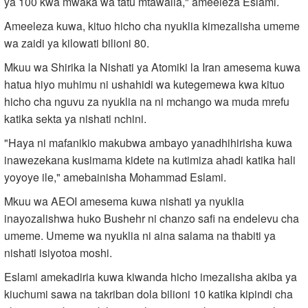
ya 100 kwa mwaka wa tatu mtawalia," ameeleza Eslami.
Ameeleza kuwa, kituo hicho cha nyuklia kimezalisha umeme
wa zaidi ya kilowati bilioni 80.
Mkuu wa Shirika la Nishati ya Atomiki la Iran amesema kuwa
hatua hiyo muhimu ni ushahidi wa kutegemewa kwa kituo
hicho cha nguvu za nyuklia na ni mchango wa muda mrefu
katika sekta ya nishati nchini.
"Haya ni mafanikio makubwa ambayo yanadhihirisha kuwa
inawezekana kusimama kidete na kutimiza ahadi katika hali
yoyoye ile," amebainisha Mohammad Eslami.
Mkuu wa AEOI amesema kuwa nishati ya nyuklia
inayozalishwa huko Bushehr ni chanzo safi na endelevu cha
umeme. Umeme wa nyuklia ni aina salama na thabiti ya
nishati isiyotoa moshi.
Eslami amekadiria kuwa kiwanda hicho imezalisha akiba ya
kiuchumi sawa na takriban dola bilioni 10 katika kipindi cha