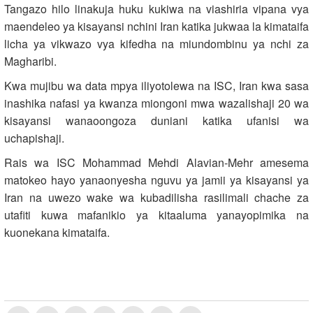
Tangazo hilo linakuja huku kukiwa na viashiria vipana vya
maendeleo ya kisayansi nchini Iran katika jukwaa la kimataifa
licha ya vikwazo vya kifedha na miundombinu ya nchi za
Magharibi.
Kwa mujibu wa data mpya iliyotolewa na ISC, Iran kwa sasa
inashika nafasi ya kwanza miongoni mwa wazalishaji 20 wa
kisayansi wanaoongoza duniani katika ufanisi wa
uchapishaji.
Rais wa ISC Mohammad Mehdi Alavian-Mehr amesema
matokeo hayo yanaonyesha nguvu ya jamii ya kisayansi ya
Iran na uwezo wake wa kubadilisha rasilimali chache za
utafiti kuwa mafanikio ya kitaaluma yanayopimika na
kuonekana kimataifa.