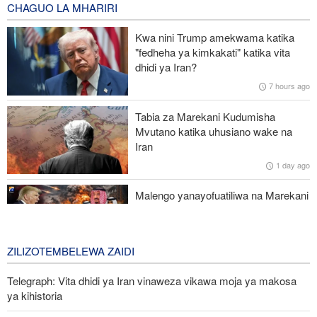
1 hour ago
CHAGUO LA MHARIRI
Mamia ya watu wanaandamana Afrika Kusini kupinga chuki dhidi
Kwa nini Trump amekwama katika
ya wageni
"fedheha ya kimkakati" katika vita
dhidi ya Iran?
Mwanzilishi mwenza aonya: Wikipedia imekuwa chombo cha
7 hours ago
propaganda cha CIA, taasisi zingine zenye nguvu
Tabia za Marekani Kudumisha
Yemen yavishambulia vituo vya nishati vya Saudi baada ya nchi
Mvutano katika uhusiano wake na
hiyo kukiuka anga ya Sa’adah na Hajjah
Iran
1 day ago
Wabunge Kenya: Hakuna makubaliano mapya ya ushirikiano wa
kijeshi na Uingereza
Malengo yanayofuatiliwa na Marekani
katika kuzichochea nchi za Kiarabu
zikabiliane na Iran
3 days ago
ZILIZOTEMBELEWA ZAIDI
Telegraph: Vita dhidi ya Iran vinaweza vikawa moja ya makosa
ya kihistoria