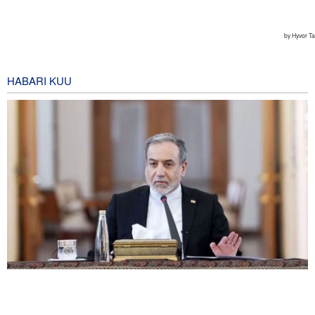
HABARI KUU
Araqchi: Mazungumzo na Oman kuhusu Lango-Bahari la Hormuz
yako katika hatua za mwisho