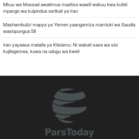
Mkuu wa Mossad awatimua maafisa wawili wakuu kwa kufeli
mpango wa kuipindua serikali ya Iran
Mashambulizi mapya ya Yemen yaangamiza mamluki wa Saudia
wasiopungua 58
Iran yayaasa mataifa ya Kiislamu: Ni wakati sasa wa sisi
kujitegemea, kuwa na udugu wa kweli
Uturuki, Saudi Arabia na Pakistan zasaini mkataba wa pamoja wa
ulinzi huku nguvu ya Marekani ikipungua
Russia yashambulia eneo la kutengeneza makombora na ghala
la mafuta la Ukraine huko Kyiv
Watetezi wa Palestina washinda katika uteuzi wa wagombea wa
Democratic wa uchaguzi wa US
Jenerali wa Trump anatafuta njia ya kujiondoa vitani na Iran huku
machaguo ya kijeshi ya Marekani yakipungua