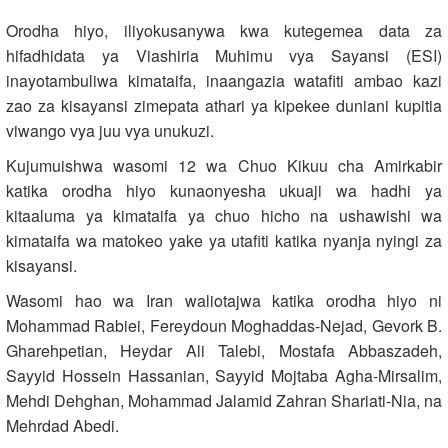
Orodha hiyo, iliyokusanywa kwa kutegemea data za
hifadhidata ya Viashiria Muhimu vya Sayansi (ESI)
inayotambuliwa kimataifa, inaangazia watafiti ambao kazi
zao za kisayansi zimepata athari ya kipekee duniani kupitia
viwango vya juu vya unukuzi.
Kujumuishwa wasomi 12 wa Chuo Kikuu cha Amirkabir
katika orodha hiyo kunaonyesha ukuaji wa hadhi ya
kitaaluma ya kimataifa ya chuo hicho na ushawishi wa
kimataifa wa matokeo yake ya utafiti katika nyanja nyingi za
kisayansi.
Wasomi hao wa Iran waliotajwa katika orodha hiyo ni
Mohammad Rabiei, Fereydoun Moghaddas-Nejad, Gevork B.
Gharehpetian, Heydar Ali Talebi, Mostafa Abbaszadeh,
Sayyid Hossein Hassanian, Sayyid Mojtaba Agha-Mirsalim,
Mehdi Dehghan, Mohammad Jalamid Zahran Shariati-Nia, na
Mehrdad Abedi.