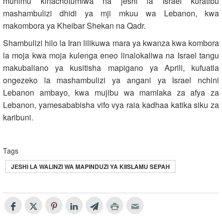
muhimu kinachotumiwa na jeshi la Israel kuratibu
mashambulizi dhidi ya mji mkuu wa Lebanon, kwa
makombora ya Kheibar Shekan na Qadr.
Shambulizi hilo la Iran lilikuwa mara ya kwanza kwa kombora
la moja kwa moja kulenga eneo linalokaliwa na Israel tangu
makubaliano ya kusitisha mapigano ya Aprili, kufuatia
ongezeko la mashambulizi ya angani ya Israel nchini
Lebanon ambayo, kwa mujibu wa mamlaka za afya za
Lebanon, yamesababisha vifo vya raia kadhaa katika siku za
karibuni.
Tags
JESHI LA WALINZI WA MAPINDUZI YA KIISLAMU SEPAH