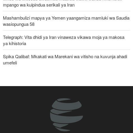
mpango wa kuipindua serikali ya Iran
Mashambulizi mapya ya Yemen yaangamiza mamluki wa Saudia
wasiopungua 58
Telegraph: Vita dhidi ya Iran vinaweza vikawa moja ya makosa
ya kihistoria
Spika Qalibaf: Mkakati wa Marekani wa vitisho na kuvunja ahadi
umefeli
Iran yayaasa mataifa ya Kiislamu: Ni wakati sasa wa sisi
kujitegemea, kuwa na udugu wa kweli
Waziri wa Ulinzi: Vikosi vya Iran vimesheheni silaha za kujibu
mapigo kwa tishio lolote lile
Uturuki, Saudi Arabia na Pakistan zasaini mkataba wa pamoja wa
ulinzi huku nguvu ya Marekani ikipungua