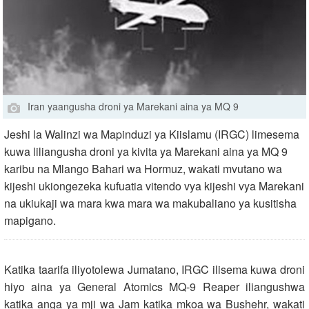
Iran yaangusha droni ya Marekani aina ya MQ 9
Jeshi la Walinzi wa Mapinduzi ya Kiislamu (IRGC) limesema
kuwa liliangusha droni ya kivita ya Marekani aina ya MQ 9
karibu na Mlango Bahari wa Hormuz, wakati mvutano wa
kijeshi ukiongezeka kufuatia vitendo vya kijeshi vya Marekani
na ukiukaji wa mara kwa mara wa makubaliano ya kusitisha
mapigano.
Katika taarifa iliyotolewa Jumatano, IRGC ilisema kuwa droni
hiyo aina ya General Atomics MQ‑9 Reaper iliangushwa
katika anga ya mji wa Jam katika mkoa wa Bushehr, wakati