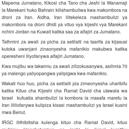
Mapema Jumatano, Kikosi cha Tano cha Jeshi la Wanamaji
la Marekani huko Bahrain kilishambuliwa kwa makombora na
droni za Iran. Aidha, Iran ilitekeleza mashambulizi ya
makombora na droni dhidi ya vituo vya kijeshi vya Marekani
nchini Jordan na Kuwait katika saa za alfajiri za Jumatano.
Tathmini za awali za picha za setilaiti na taarifa za kijasusi
kutoka uwanjani zinaonyesha mafanikio makubwa katika
operesheni iliyofanywa alfajiri Jumatano.
Kwa mujibu wa takwimu za awali zilizokusanywa, asilimia 70
ya malengo yaliyopangwa yalipigwa kwa mafanikio.
Wakati huo huo, picha za setilaiti pia zimeonyesha uharibifu
katika Kituo cha Kijeshi cha Ramat David cha utawala wa
Israel kufuatia shambulizi la kombora la masafa marefu la
Iran lililofanywa kulipiza kisasi mashambulizi ya Israel kusini
mwa Beirut.
IRGC ilithibitisha kulenga kituo cha Ramat David, kituo