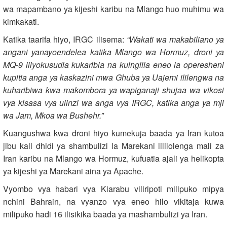
wa mapambano ya kijeshi karibu na Mlango huo muhimu wa
kimkakati.
Katika taarifa hiyo, IRGC ilisema:
“Wakati wa makabiliano ya
angani yanayoendelea katika Mlango wa Hormuz, droni ya
MQ‑9 iliyokusudia kukaribia na kuingilia eneo la operesheni
kupitia anga ya kaskazini mwa Ghuba ya Uajemi ililengwa na
kuharibiwa kwa makombora ya wapiganaji shujaa wa vikosi
vya kisasa vya ulinzi wa anga vya IRGC, katika anga ya mji
wa Jam, Mkoa wa Bushehr.”
Kuangushwa kwa droni hiyo kumekuja baada ya Iran kutoa
jibu kali dhidi ya shambulizi la Marekani lililolenga mali za
Iran karibu na Mlango wa Hormuz, kufuatia ajali ya helikopta
ya kijeshi ya Marekani aina ya Apache.
Vyombo vya habari vya Kiarabu viliripoti milipuko mipya
nchini Bahrain, na vyanzo vya eneo hilo vikitaja kuwa
milipuko hadi 16 ilisikika baada ya mashambulizi ya Iran.