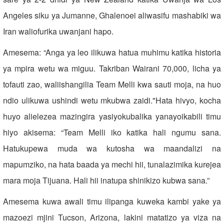
Angeles siku ya Jumanne, Ghalenoei aliwasifu mashabiki wa
Iran waliofurika uwanjani hapo.
Amesema: “Anga ya leo ilikuwa hatua muhimu katika historia
ya mpira wetu wa miguu. Takriban Wairani 70,000, licha ya
tofauti zao, waliishangilia Team Melli kwa sauti moja, na huo
ndio ulikuwa ushindi wetu mkubwa zaidi."Hata hivyo, kocha
huyo alielezea mazingira yasiyokubalika yanayoikabili timu
hiyo akisema: “Team Melli iko katika hali ngumu sana.
Hatukupewa muda wa kutosha wa maandalizi na
mapumziko, na hata baada ya mechi hii, tunalazimika kurejea
mara moja Tijuana. Hali hii inatupa shinikizo kubwa sana.”
Amesema kuwa awali timu ilipanga kuweka kambi yake ya
mazoezi mjini Tucson, Arizona, lakini matatizo ya viza na