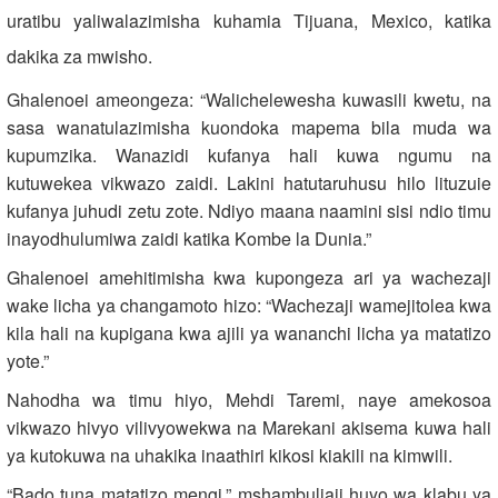
uratibu yaliwalazimisha kuhamia Tijuana, Mexico, katika
dakika za mwisho.
Ghalenoei ameongeza: “Walichelewesha kuwasili kwetu, na
sasa wanatulazimisha kuondoka mapema bila muda wa
kupumzika. Wanazidi kufanya hali kuwa ngumu na
kutuwekea vikwazo zaidi. Lakini hatutaruhusu hilo lituzuie
kufanya juhudi zetu zote. Ndiyo maana naamini sisi ndio timu
inayodhulumiwa zaidi katika Kombe la Dunia.”
Ghalenoei amehitimisha kwa kupongeza ari ya wachezaji
wake licha ya changamoto hizo: “Wachezaji wamejitolea kwa
kila hali na kupigana kwa ajili ya wananchi licha ya matatizo
yote.”
Nahodha wa timu hiyo, Mehdi Taremi, naye amekosoa
vikwazo hivyo vilivyowekwa na Marekani akisema kuwa hali
ya kutokuwa na uhakika inaathiri kikosi kiakili na kimwili.
“Bado tuna matatizo mengi,” mshambuliaji huyo wa klabu ya