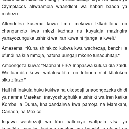
Olympiacos aliwaambia waandishi wa habari baada ya
mchezo.
Aliendelea kusema kuwa timu imekuwa ikikabiliana na
changamoto kwa miezi kadhaa na kuyataja mazingira
yanayozunguka ushiriki wa Iran kuwa ni “janga la kweli.”
Amesema: “Kuna shinikizo kubwa kwa wachezaji, benchi la
ufundi na kila mmoja, hatuna uungaji mkono tunaouhitaji."
Ameongeza kuwa: “Nadhani FIFA inapaswa kutusaidia zaidi.
Walituambia kuwa watatusaidia, na tutaona nini kitatokea
siku zijazo.”
Hali hii inakuja huku kukiwa na ukosoaji unaoongezeka dhidi
ya namna Marekani inavyoshughulikia ushiriki wa Iran katika
Kombe la Dunia, linaloandaliwa kwa pamoja na Marekani,
Canada, na Mexico.
Ingawa wachezaji wa Iran hatimaye walipata visa ya
kusafiria, maafisa kadhaa muhimu wa benchi la ufundi na