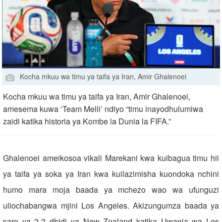
Kocha mkuu wa timu ya taifa ya Iran, Amir Ghalenoei
Kocha mkuu wa timu ya taifa ya Iran, Amir Ghalenoei,
amesema kuwa ‘Team Melli’ ndiyo “timu inayodhulumiwa
zaidi katika historia ya Kombe la Dunia la FIFA.”
Ghalenoei ameikosoa vikali Marekani kwa kuibagua timu hii
ya taifa ya soka ya Iran kwa kuilazimisha kuondoka nchini
humo mara moja baada ya mchezo wao wa ufunguzi
uliochabangwa mjini Los Angeles. Akizungumza baada ya
sare ya 2-2 dhidi ya New Zealand katika Uwanja wa Los