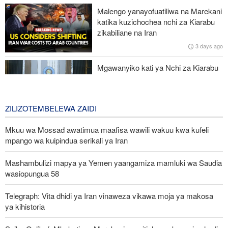
kuanza mlipuko huo huko Kongo
Malengo yanayofuatiliwa na Marekani
katika kuzichochea nchi za Kiarabu
Ansarullah: Baraza la Usalama la UN limepoteza hadhi;
zikabiliane na Iran
maazimio yake hayana thamani
3 days ago
Russia yashambulia eneo la kutengeneza makombora na ghala
Mgawanyiko kati ya Nchi za Kiarabu
la mafuta la Ukraine huko Kyiv
za Ghuba ya Uajemi Kuhusu Vita vya
Marekani dhidi ya Iran
3 days ago
ZILIZOTEMBELEWA ZAIDI
Mkuu wa Mossad awatimua maafisa wawili wakuu kwa kufeli
mpango wa kuipindua serikali ya Iran
Mashambulizi mapya ya Yemen yaangamiza mamluki wa Saudia
wasiopungua 58
Telegraph: Vita dhidi ya Iran vinaweza vikawa moja ya makosa
ya kihistoria