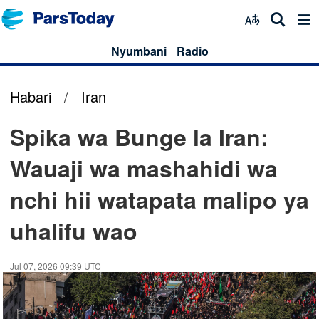
Nyumbani
Radio
Habari
/
Iran
Spika wa Bunge la Iran:
Wauaji wa mashahidi wa
nchi hii watapata malipo ya
uhalifu wao
Jul 07, 2026 09:39 UTC