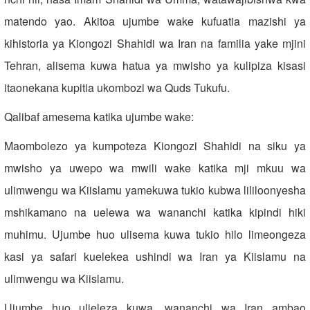
matendo yao. Akitoa ujumbe wake kufuatia mazishi ya
kihistoria ya Kiongozi Shahidi wa Iran na familia yake mjini
Tehran, alisema kuwa hatua ya mwisho ya kulipiza kisasi
itaonekana kupitia ukombozi wa Quds Tukufu.
Qalibaf amesema katika ujumbe wake:
Maombolezo ya kumpoteza Kiongozi Shahidi na siku ya
mwisho ya uwepo wa mwili wake katika mji mkuu wa
ulimwengu wa Kiislamu yamekuwa tukio kubwa lililoonyesha
mshikamano na uelewa wa wananchi katika kipindi hiki
muhimu. Ujumbe huo ulisema kuwa tukio hilo limeongeza
kasi ya safari kuelekea ushindi wa Iran ya Kiislamu na
ulimwengu wa Kiislamu.
Ujumbe huo ulieleza kuwa, wananchi wa Iran ambao