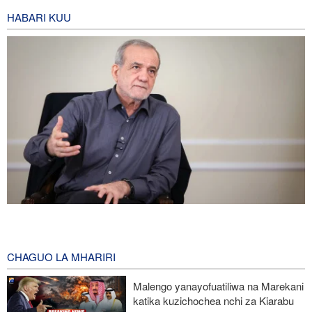
HABARI KUU
Pezeshkian: Iran inajulikana kama nchi yenye nguvu na
inayoheshimika; maadui wanalenga nembo za nguvu zake
4 hours ago
CHAGUO LA MHARIRI
IRGC: Watu 8 wenye silaha wenye mfungamano na makundi ya
Malengo yanayofuatiliwa na Marekani
kigaidi watiwa nguvuni kusini-mashariki mwa Iran
katika kuzichochea nchi za Kiarabu