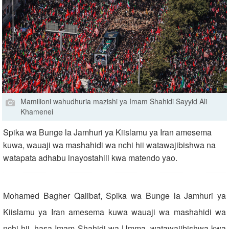
Mamilioni wahudhuria mazishi ya Imam Shahidi Sayyid Ali
Khamenei
Spika wa Bunge la Jamhuri ya Kiislamu ya Iran amesema
kuwa, wauaji wa mashahidi wa nchi hii watawajibishwa na
watapata adhabu inayostahili kwa matendo yao.
Mohamed Bagher Qalibaf, Spika wa Bunge la Jamhuri ya
Kiislamu ya Iran amesema kuwa wauaji wa mashahidi wa
nchi hii, hasa Imam Shahidi wa Umma, watawajibishwa kwa