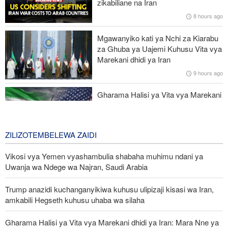
zikabiliane na Iran
Ripoti: Mashambulio ya Marekani yaliua na kujeruhi mamia ya
8 hours ago
raia Yemen mwaka jana; Washington inaficha idadi kamili ya
wahanga
Mgawanyiko kati ya Nchi za Kiarabu
za Ghuba ya Uajemi Kuhusu Vita vya
Raia zaidi ya 300 waliotekwa nyara Nigeria waokolewa katika
Marekani dhidi ya Iran
operesheni kubwa
9 hours ago
Mbu vamizi azua hofu ya malaria kote barani Afrika
Gharama Halisi ya Vita vya Marekani
dhidi ya Iran: Mara Nne ya Makadirio
ya Pentagon
1 day ago
ZILIZOTEMBELEWA ZAIDI
Vikosi vya Yemen vyashambulia shabaha muhimu ndani ya
Uwanja wa Ndege wa Najran, Saudi Arabia
Trump anazidi kuchanganyikiwa kuhusu ulipizaji kisasi wa Iran,
amkabili Hegseth kuhusu uhaba wa silaha
Gharama Halisi ya Vita vya Marekani dhidi ya Iran: Mara Nne ya