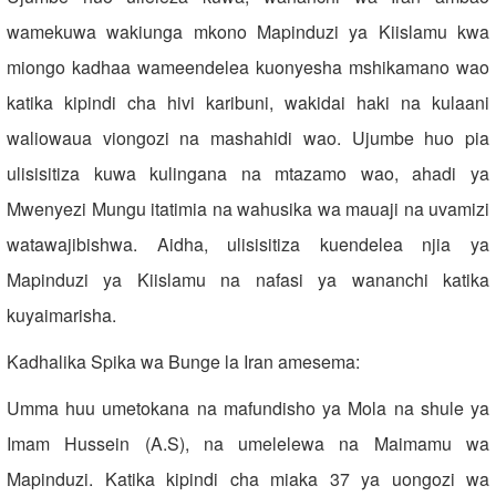
wamekuwa wakiunga mkono Mapinduzi ya Kiislamu kwa
miongo kadhaa wameendelea kuonyesha mshikamano wao
katika kipindi cha hivi karibuni, wakidai haki na kulaani
waliowaua viongozi na mashahidi wao. Ujumbe huo pia
ulisisitiza kuwa kulingana na mtazamo wao, ahadi ya
Mwenyezi Mungu itatimia na wahusika wa mauaji na uvamizi
watawajibishwa. Aidha, ulisisitiza kuendelea njia ya
Mapinduzi ya Kiislamu na nafasi ya wananchi katika
kuyaimarisha.
Kadhalika Spika wa Bunge la Iran amesema:
Umma huu umetokana na mafundisho ya Mola na shule ya
Imam Hussein (A.S), na umelelewa na Maimamu wa
Mapinduzi. Katika kipindi cha miaka 37 ya uongozi wa