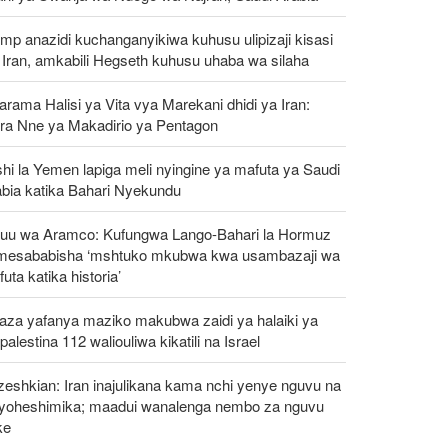
mp anazidi kuchanganyikiwa kuhusu ulipizaji kisasi
Iran, amkabili Hegseth kuhusu uhaba wa silaha
rama Halisi ya Vita vya Marekani dhidi ya Iran:
ra Nne ya Makadirio ya Pentagon
hi la Yemen lapiga meli nyingine ya mafuta ya Saudi
abia katika Bahari Nyekundu
uu wa Aramco: Kufungwa Lango-Bahari la Hormuz
mesababisha ‘mshtuko mkubwa kwa usambazaji wa
uta katika historia’
aza yafanya maziko makubwa zaidi ya halaiki ya
alestina 112 waliouliwa kikatili na Israel
eshkian: Iran inajulikana kama nchi yenye nguvu na
ayoheshimika; maadui wanalenga nembo za nguvu
ke