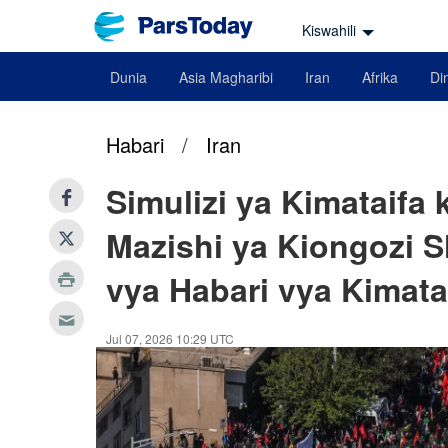
Kiswahili
Dunia
Asia Magharibi
Iran
Afrika
Din
Habari
/
Iran
Simulizi ya Kimataifa
Mazishi ya Kiongozi S
vya Habari vya Kimata
Jul 07, 2026 10:29 UTC