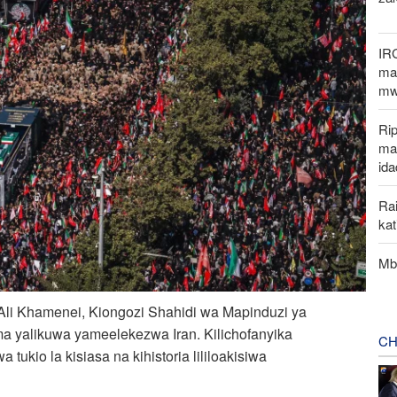
IR
mak
mw
Rip
ma
ida
Rai
ka
Mbu
li Khamenei, Kiongozi Shahidi wa Mapinduzi ya
a yalikuwa yameelekezwa Iran. Kilichofanyika
CH
tukio la kisiasa na kihistoria lililoakisiwa