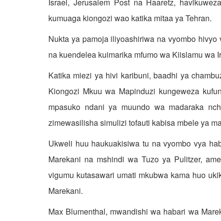
Israel, Jerusalem Post na Haaretz, havikuwez
kumuaga kiongozi wao katika mitaa ya Tehran.
Nukta ya pamoja iliyoashiriwa na vyombo hivyo
na kuendelea kuimarika mfumo wa Kiislamu wa I
Katika miezi ya hivi karibuni, baadhi ya chamb
Kiongozi Mkuu wa Mapinduzi kungeweza kufung
mpasuko ndani ya muundo wa madaraka nchini
zimewasilisha simulizi tofauti kabisa mbele ya m
Ukweli huu haukuakisiwa tu na vyombo vya hab
Marekani na mshindi wa Tuzo ya Pulitzer, am
vigumu kutasawari umati mkubwa kama huo ukikus
Marekani.
Max Blumenthal, mwandishi wa habari wa Marek