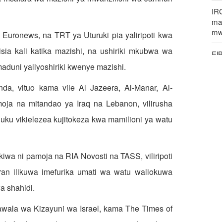
IR
mak
mw
Euronews, na TRT ya Uturuki pia yaliripoti kwa
ia kali katika mazishi, na ushiriki mkubwa wa
El
un
maduni yaliyoshiriki kwenye mazishi.
Pe
da, vituo kama vile Al Jazeera, Al-Manar, Al-
ya
oja na mitandao ya Iraq na Lebanon, vilirusha
Rip
ku vikielezea kujitokeza kwa mamilioni ya watu
IC
iwa ni pamoja na RIA Novosti na TASS, viliripoti
n ilikuwa imefurika umati wa watu waliokuwa
 shahidi.
wala wa Kizayuni wa Israel, kama The Times of