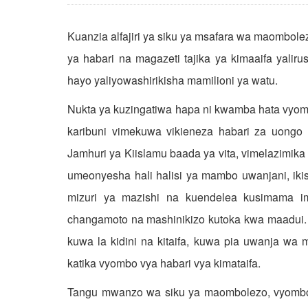
Kuanzia alfajiri ya siku ya msafara wa maombole
ya habari na magazeti tajika ya kimaaifa yali
hayo yaliyowashirikisha mamilioni ya watu.
Nukta ya kuzingatiwa hapa ni kwamba hata vyombo
karibuni vimekuwa vikieneza habari za uongo
Jamhuri ya Kiislamu baada ya vita, vimelazimika 
umeonyesha hali halisi ya mambo uwanjani, ikis
mizuri ya mazishi na kuendelea kusimama im
changamoto na mashinikizo kutoka kwa maadui. Sua
kuwa la kidini na kitaifa, kuwa pia uwanja wa 
katika vyombo vya habari vya kimataifa.
Tangu mwanzo wa siku ya maombolezo, vyombo v