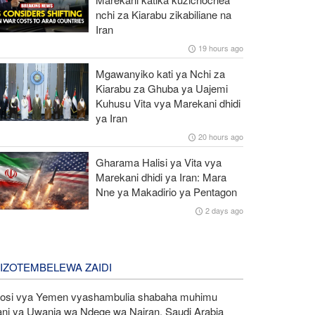
nchi za Kiarabu zikabiliane na
Iran
19 hours ago
Mgawanyiko kati ya Nchi za
Kiarabu za Ghuba ya Uajemi
Kuhusu Vita vya Marekani dhidi
ya Iran
20 hours ago
Gharama Halisi ya Vita vya
Marekani dhidi ya Iran: Mara
Nne ya Makadirio ya Pentagon
2 days ago
LIZOTEMBELEWA ZAIDI
kosi vya Yemen vyashambulia shabaha muhimu
ani ya Uwanja wa Ndege wa Najran, Saudi Arabia