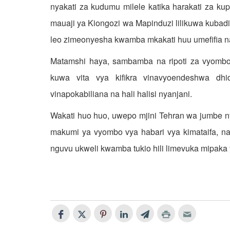
nyakati za kudumu milele katika harakati za kup
mauaji ya Kiongozi wa Mapinduzi lilikuwa kubadi
leo zimeonyesha kwamba mkakati huu umefifia na
Matamshi haya, sambamba na ripoti za vyombo 
kuwa vita vya kifikra vinavyoendeshwa dhi
vinapokabiliana na hali halisi nyanjani.
Wakati huo huo, uwepo mjini Tehran wa jumbe n
makumi ya vyombo vya habari vya kimataifa, na 
nguvu ukweli kwamba tukio hili limevuka mipaka ya