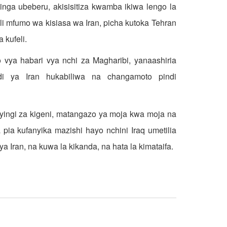
inga ubeberu, akisisitiza kwamba ikiwa lengo la
li mfumo wa kisiasa wa Iran, picha kutoka Tehran
 kufeli.
vya habari vya nchi za Magharibi, yanaashiria
di ya Iran hukabiliwa na changamoto pindi
yingi za kigeni, matangazo ya moja kwa moja na
pia kufanyika mazishi hayo nchini Iraq umetilia
 Iran, na kuwa la kikanda, na hata la kimataifa.