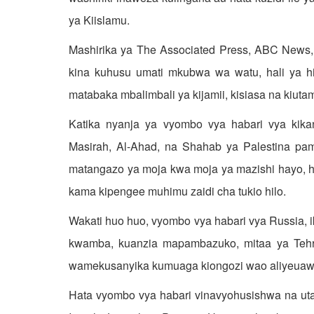
ya Kiislamu.
Mashirika ya The Associated Press, ABC News, 
kina kuhusu umati mkubwa wa watu, hali ya his
matabaka mbalimbali ya kijamii, kisiasa na kiuta
Katika nyanja ya vyombo vya habari vya kikan
Masirah, Al-Ahad, na Shahab ya Palestina pam
matangazo ya moja kwa moja ya mazishi hayo, hu
kama kipengee muhimu zaidi cha tukio hilo.
Wakati huo huo, vyombo vya habari vya Russia, ik
kwamba, kuanzia mapambazuko, mitaa ya Tehra
wamekusanyika kumuaga kiongozi wao aliyeuawa
Hata vyombo vya habari vinavyohusishwa na uta