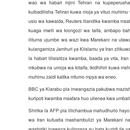
wao wa habari mjini Tehran na kupeperusha
kuibadilisha Tehran kuwa moja ya vituo muhimu 
usio wa kawaida, Reuters iliandika kwamba msafar
kuaga mwili wa kiongozi wa taifa, ambapo bah
ilituma ujumbe wa wazi kwa Marekani na utawa
kuiangamiza Jamhuri ya Kiislamu ya Iran ziliku
la habari lilisisitiza kwamba, baada ya vita, Ira
mkubwa na umoja wa kitaifa, ikidhihiri kuwa ms
muhimu zaidi katika mfumo mpya wa eneo.
BBC ya Kiarabu pia imeangazia pakubwa mazishi h
kuripoti kwamba msafara huo ulienea kwa umbali
Shirika la AFP pia lilichambua mahudhurio hay
wa Iran kufuatia mashambulizi ya Marekani na
washiriki inaweza kulingana au hata kuzidi ile 