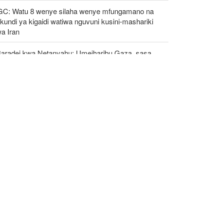
GC: Watu 8 wenye silaha wenye mfungamano na
undi ya kigaidi watiwa nguvuni kusini-mashariki
a Iran
Baradei kwa Netanyahu: Umeiharibu Gaza, sasa
azungumzia "uhuru" wa watu wake!
zeshkian: Iran itaunga mkono maamuzi
takayochukuliwa na viongozi wa Palestina
oti: Marekani inazishinikiza nchi za Afrika kujiondoa
C au kukabiliwa na madhara