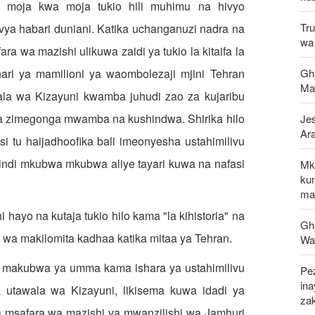
 moja kwa moja tukio hili muhimu na hivyo
Tru
vya habari duniani. Katika uchanganuzi nadra na
wa 
a wa mazishi ulikuwa zaidi ya tukio la kitaifa la
Gha
ari ya mamilioni ya waombolezaji mjini Tehran
Ma
la wa Kizayuni kwamba juhudi zao za kujaribu
wa zimegonga mwamba na kushindwa. Shirika hilo
Jes
Ar
n si tu haijadhoofika bali imeonyesha ustahimilivu
hindi mkubwa mkubwa aliye tayari kuwa na nafasi
Mk
ku
maf
ayo na kutaja tukio hilo kama "la kihistoria" na
Gh
 wa makilomita kadhaa katika mitaa ya Tehran.
Wap
o makubwa ya umma kama ishara ya ustahimilivu
Pez
in
 utawala wa Kizayuni, likisema kuwa idadi ya
za
ya msafara wa mazishi ya mwanzilishi wa Jamhuri