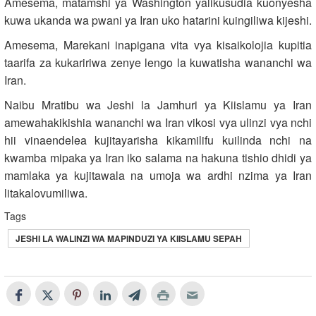
Amesema, matamshi ya Washington yalikusudia kuonyesha
kuwa ukanda wa pwani ya Iran uko hatarini kuingiliwa kijeshi.
Amesema, Marekani inapigana vita vya kisaikolojia kupitia
taarifa za kukaririwa zenye lengo la kuwatisha wananchi wa
Iran.
Naibu Mratibu wa Jeshi la Jamhuri ya Kiislamu ya Iran
amewahakikishia wananchi wa Iran vikosi vya ulinzi vya nchi
hii vinaendelea kujitayarisha kikamilifu kuilinda nchi na
kwamba mipaka ya Iran iko salama na hakuna tishio dhidi ya
mamlaka ya kujitawala na umoja wa ardhi nzima ya Iran
litakalovumiliwa.
Tags
JESHI LA WALINZI WA MAPINDUZI YA KIISLAMU SEPAH