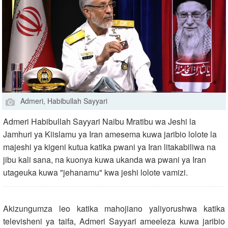
Admeri, Habibullah Sayyari
Admeri Habibullah Sayyari Naibu Mratibu wa Jeshi la
Jamhuri ya Kiislamu ya Iran amesema kuwa jaribio lolote la
majeshi ya kigeni kutua katika pwani ya Iran litakabiliwa na
jibu kali sana, na kuonya kuwa ukanda wa pwani ya Iran
utageuka kuwa "jehanamu" kwa jeshi lolote vamizi.
Akizungumza leo katika mahojiano yaliyorushwa katika
televisheni ya taifa, Admeri Sayyari ameeleza kuwa jaribio