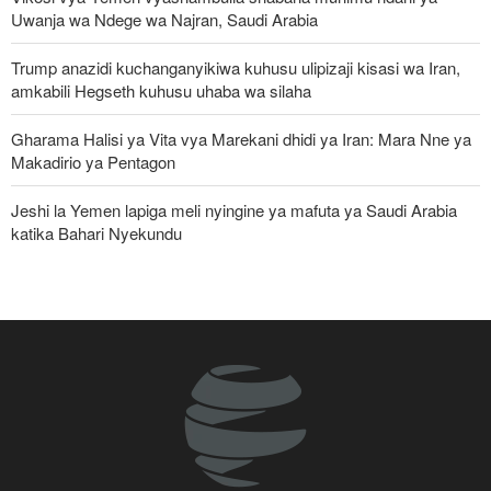
Uwanja wa Ndege wa Najran, Saudi Arabia
Trump anazidi kuchanganyikiwa kuhusu ulipizaji kisasi wa Iran,
amkabili Hegseth kuhusu uhaba wa silaha
Gharama Halisi ya Vita vya Marekani dhidi ya Iran: Mara Nne ya
Makadirio ya Pentagon
Jeshi la Yemen lapiga meli nyingine ya mafuta ya Saudi Arabia
katika Bahari Nyekundu
Mkuu wa Aramco: Kufungwa Lango-Bahari la Hormuz
kumesababisha ‘mshtuko mkubwa kwa usambazaji wa mafuta
katika historia’
Ghaza yafanya maziko makubwa zaidi ya halaiki ya Wapalestina
112 waliouliwa kikatili na Israel
Pezeshkian: Iran inajulikana kama nchi yenye nguvu na
inayoheshimika; maadui wanalenga nembo za nguvu zake