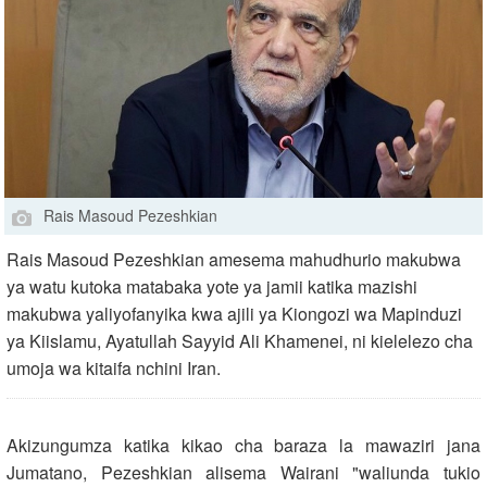
Rais Masoud Pezeshkian
Rais Masoud Pezeshkian amesema mahudhurio makubwa
ya watu kutoka matabaka yote ya jamii katika mazishi
makubwa yaliyofanyika kwa ajili ya Kiongozi wa Mapinduzi
ya Kiislamu, Ayatullah Sayyid Ali Khamenei, ni kielelezo cha
umoja wa kitaifa nchini Iran.
Akizungumza katika kikao cha baraza la mawaziri jana
Jumatano, Pezeshkian alisema Wairani "waliunda tukio