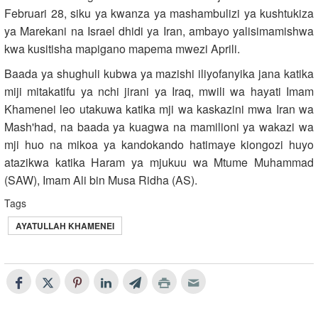
Februari 28, siku ya kwanza ya mashambulizi ya kushtukiza
ya Marekani na Israel dhidi ya Iran, ambayo yalisimamishwa
kwa kusitisha mapigano mapema mwezi Aprili.
Baada ya shughuli kubwa ya mazishi iliyofanyika jana katika
miji mitakatifu ya nchi jirani ya Iraq, mwili wa hayati Imam
Khamenei leo utakuwa katika mji wa kaskazini mwa Iran wa
Mash'had, na baada ya kuagwa na mamilioni ya wakazi wa
mji huo na mikoa ya kandokando hatimaye kiongozi huyo
atazikwa katika Haram ya mjukuu wa Mtume Muhammad
(SAW), Imam Ali bin Musa Ridha (AS).
Tags
AYATULLAH KHAMENEI