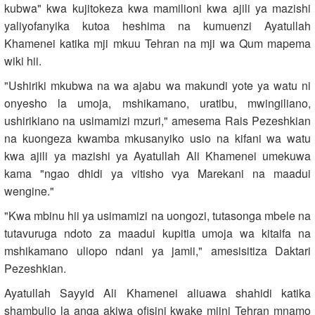
kubwa" kwa kujitokeza kwa mamilioni kwa ajili ya mazishi
yaliyofanyika kutoa heshima na kumuenzi Ayatullah
Khamenei katika mji mkuu Tehran na mji wa Qum mapema
wiki hii.
"Ushiriki mkubwa na wa ajabu wa makundi yote ya watu ni
onyesho la umoja, mshikamano, uratibu, mwingiliano,
ushirikiano na usimamizi mzuri," amesema Rais Pezeshkian
na kuongeza kwamba mkusanyiko usio na kifani wa watu
kwa ajili ya mazishi ya Ayatullah Ali Khamenei umekuwa
kama "ngao dhidi ya vitisho vya Marekani na maadui
wengine."
"Kwa mbinu hii ya usimamizi na uongozi, tutasonga mbele na
tutavuruga ndoto za maadui kupitia umoja wa kitaifa na
mshikamano uliopo ndani ya jamii," amesisitiza Daktari
Pezeshkian.
Ayatullah Sayyid Ali Khamenei aliuawa shahidi katika
shambulio la anga akiwa ofisini kwake mjini Tehran mnamo