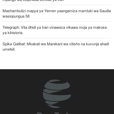
Mashambulizi mapya ya Yemen yaangamiza mamluki wa Saudia
wasiopungua 58
Telegraph: Vita dhidi ya Iran vinaweza vikawa moja ya makosa
ya kihistoria
Spika Qalibaf: Mkakati wa Marekani wa vitisho na kuvunja ahadi
umefeli
Iran yayaasa mataifa ya Kiislamu: Ni wakati sasa wa sisi
kujitegemea, kuwa na udugu wa kweli
Waziri wa Ulinzi: Vikosi vya Iran vimesheheni silaha za kujibu
mapigo kwa tishio lolote lile
Uturuki, Saudi Arabia na Pakistan zasaini mkataba wa pamoja wa
ulinzi huku nguvu ya Marekani ikipungua
Russia yashambulia eneo la kutengeneza makombora na ghala