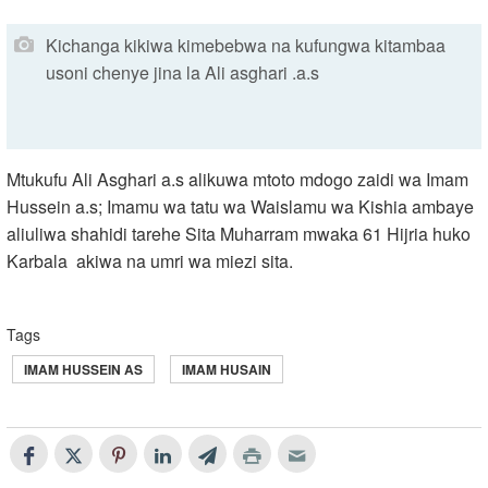
Kichanga kikiwa kimebebwa na kufungwa kitambaa
usoni chenye jina la Ali asghari .a.s
Mtukufu Ali Asghari a.s alikuwa mtoto mdogo zaidi wa Imam
Hussein a.s; Imamu wa tatu wa Waislamu wa Kishia ambaye
aliuliwa shahidi tarehe Sita Muharram mwaka 61 Hijria huko
Karbala akiwa na umri wa miezi sita.
Tags
IMAM HUSSEIN AS
IMAM HUSAIN