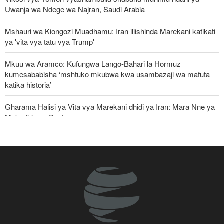
Uwanja wa Ndege wa Najran, Saudi Arabia
Mshauri wa Kiongozi Muadhamu: Iran iliishinda Marekani katikati
ya 'vita vya tatu vya Trump'
Mkuu wa Aramco: Kufungwa Lango-Bahari la Hormuz
kumesababisha ‘mshtuko mkubwa kwa usambazaji wa mafuta
katika historia’
Gharama Halisi ya Vita vya Marekani dhidi ya Iran: Mara Nne ya
Makadirio ya Pentagon
Jeshi la Yemen lapiga meli nyingine ya mafuta ya Saudi Arabia
katika Bahari Nyekundu
Ghaza yafanya maziko makubwa zaidi ya halaiki ya Wapalestina
112 waliouliwa kikatili na Israel
ElBaradei kwa Netanyahu: Umeiharibu Gaza, sasa
unazungumzia "uhuru" wa watu wake!