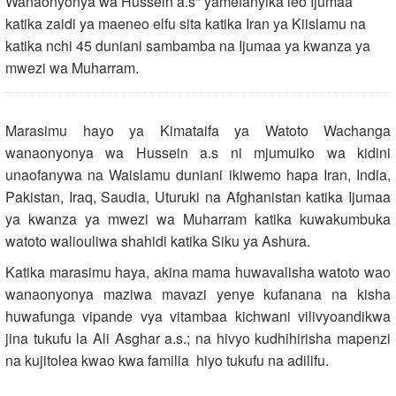
Wanaonyonya wa Hussein a.s" yamefanyika leo Ijumaa
katika zaidi ya maeneo elfu sita katika Iran ya Kiislamu na
katika nchi 45 duniani sambamba na Ijumaa ya kwanza ya
mwezi wa Muharram.
Marasimu hayo ya Kimataifa ya Watoto Wachanga
wanaonyonya wa Hussein a.s ni mjumuiko wa kidini
unaofanywa na Waislamu duniani ikiwemo hapa Iran, India,
Pakistan, Iraq, Saudia, Uturuki na Afghanistan katika Ijumaa
ya kwanza ya mwezi wa Muharram katika kuwakumbuka
watoto waliouliwa shahidi katika Siku ya Ashura.
Katika marasimu haya, akina mama huwavalisha watoto wao
wanaonyonya maziwa mavazi yenye kufanana na kisha
huwafunga vipande vya vitambaa kichwani vilivyoandikwa
jina tukufu la Ali Asghar a.s.; na hivyo kudhihirisha mapenzi
na kujitolea kwao kwa familia hiyo tukufu na adilifu.