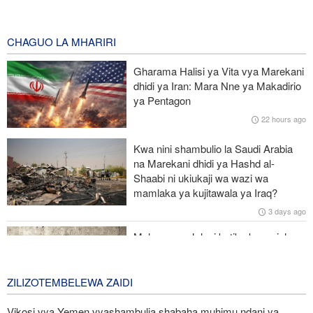
Pezeshkian: Iran itaunga mkono maamuzi yatakayochukuliwa na
viongozi wa Palestina
35 minutes ago
CHAGUO LA MHARIRI
Trump anazidi kuchanganyikiwa kuhusu ulipizaji kisasi wa Iran,
Gharama Halisi ya Vita vya Marekani
amkabili Hegseth kuhusu uhaba wa silaha
dhidi ya Iran: Mara Nne ya Makadirio
ya Pentagon
Kituo kikubwa zaidi cha matibabu ya Ebola DRC huku
22 hours ago
maambukizi yakienea
Kwa nini shambulio la Saudi Arabia
Interpol: Akili Mnemba (AI) inatumika katika 55% ya uhalifu wa
na Marekani dhidi ya Hashd al-
mtandaoni barani Afrika
Shaabi ni ukiukaji wa wazi wa
mamlaka ya kujitawala ya Iraq?
Ruto asema serikali imetekeleza ahadi ilizowapa Waislamu wa
3 days ago
Kenya
Malengo ya Julani katika kuanzisha
uadui dhidi ya kundi la Hashd al-
Shaabi la Iraq
ZILIZOTEMBELEWA ZAIDI
3 days ago
Vikosi vya Yemen vyashambulia shabaha muhimu ndani ya