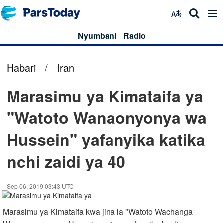
Nyumbani
Radio
Habari
/
Iran
Marasimu ya Kimataifa ya
"Watoto Wanaonyonya wa
Hussein" yafanyika katika
nchi zaidi ya 40
Sep 06, 2019 03:43 UTC
Marasimu ya Kimataifa kwa jina la "Watoto Wachanga