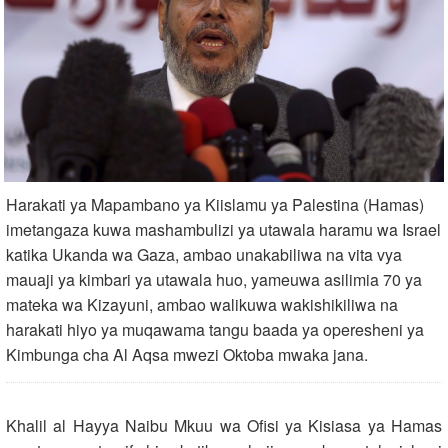
Harakati ya Mapambano ya Kiislamu ya Palestina (Hamas)
imetangaza kuwa mashambulizi ya utawala haramu wa Israel
katika Ukanda wa Gaza, ambao unakabiliwa na vita vya
mauaji ya kimbari ya utawala huo, yameuwa asilimia 70 ya
mateka wa Kizayuni, ambao walikuwa wakishikiliwa na
harakati hiyo ya muqawama tangu baada ya operesheni ya
Kimbunga cha Al Aqsa mwezi Oktoba mwaka jana.
Khalil al Hayya Naibu Mkuu wa Ofisi ya Kisiasa ya Hamas