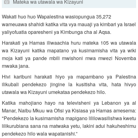
Mateka wa utawala wa Kizayuni
Wakati huo huo Wapalestina wasiopungua 35,272
wameuawa shahidi katika vita vya mauaji ya kimbari ya Israel
yaliyofuatia oparesheni ya Kimbunga cha al Aqsa.
Harakati ya Hamas iliwaachia huru mateka 105 wa utawala
wa Kizayuni katika mapatano ya kusimamisha vita ya wiki
moja kati ya pande mbili mwishoni mwa mwezi Novemba
mwaka jana.
Hivi karibuni harakati hiyo ya mapambano ya Palestina
ilikubali pendekezo jingine la kusitisha vita, hata hivyo
utawala wa Kizayuni umekataa pendekezo hilo.
Katika mahojiano hayo na televisheni ya Lebanon ya al
Manar, Naibu Mkuu wa Ofisi ya Kisiasa ya Hamas amesema:
"Pendekezo la kusimamisha mapigano lililowasilishwa kwetu
lilikurubiana sana na matwaka yetu, lakini adui hakuheshimu
pendekezo hilo wala wapatanishi.”