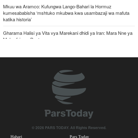
Mkuu wa Aramco: Kufungwa Lango-Bahari la Hormuz
kumesababisha ‘mshtuko mkubwa kwa usambazaji wa mafuta
katika historia’
Gharama Halisi ya Vita vya Marekani dhidi ya Iran: Mara Nne ya
Makadirio ya Pentagon
Jeshi la Yemen lapiga meli nyingine ya mafuta ya Saudi Arabia
katika Bahari Nyekundu
Ghaza yafanya maziko makubwa zaidi ya halaiki ya Wapalestina
112 waliouliwa kikatili na Israel
ElBaradei kwa Netanyahu: Umeiharibu Gaza, sasa
unazungumzia "uhuru" wa watu wake!
Ripoti: Marekani inazishinikiza nchi za Afrika kujiondoa ICC au
kukabiliwa na madhara
© 2026 PARS TODAY. All Rights Reserved.
Vyombo vya habari Ulaya vyafichua mpango wa kifisadi wa Rais
Habari
Pars Today