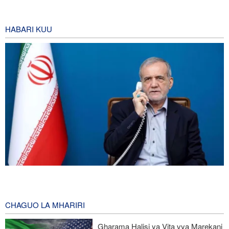
HABARI KUU
Pezeshkian: Iran itaunga mkono maamuzi yatakayochukuliwa na
viongozi wa Palestina
56 minutes ago
CHAGUO LA MHARIRI
Trump anazidi kuchanganyikiwa kuhusu ulipizaji kisasi wa Iran,
Gharama Halisi ya Vita vya Marekani