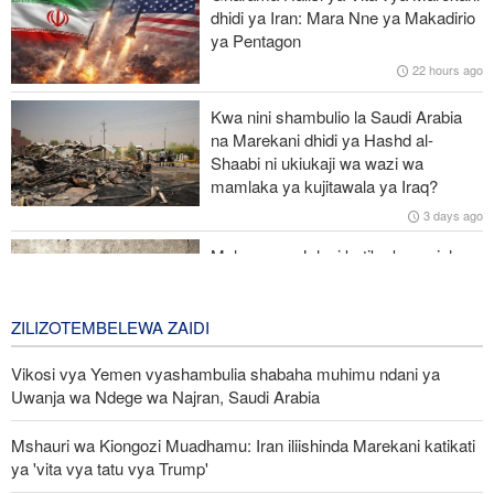
amkabili Hegseth kuhusu uhaba wa silaha
dhidi ya Iran: Mara Nne ya Makadirio
ya Pentagon
Kituo kikubwa zaidi cha matibabu ya Ebola DRC huku
22 hours ago
maambukizi yakienea
Kwa nini shambulio la Saudi Arabia
Interpol: Akili Mnemba (AI) inatumika katika 55% ya uhalifu wa
na Marekani dhidi ya Hashd al-
mtandaoni barani Afrika
Shaabi ni ukiukaji wa wazi wa
mamlaka ya kujitawala ya Iraq?
Ruto asema serikali imetekeleza ahadi ilizowapa Waislamu wa
3 days ago
Kenya
Malengo ya Julani katika kuanzisha
uadui dhidi ya kundi la Hashd al-
Shaabi la Iraq
ZILIZOTEMBELEWA ZAIDI
3 days ago
Vikosi vya Yemen vyashambulia shabaha muhimu ndani ya
Uwanja wa Ndege wa Najran, Saudi Arabia
Mshauri wa Kiongozi Muadhamu: Iran iliishinda Marekani katikati
ya 'vita vya tatu vya Trump'