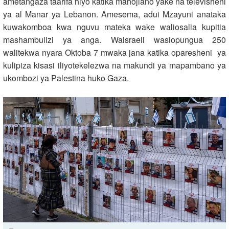
ametangaza taarifa hiyo katika mahojiano yake na televisheni
ya al Manar ya Lebanon. Amesema, adui Mzayuni anataka
kuwakomboa kwa nguvu mateka wake waliosalia kupitia
mashambulizi ya anga. Waisraeli wasiopungua 250
walitekwa nyara Oktoba 7 mwaka jana katika oparesheni ya
kulipiza kisasi iliyotekelezwa na makundi ya mapambano ya
ukombozi ya Palestina huko Gaza.