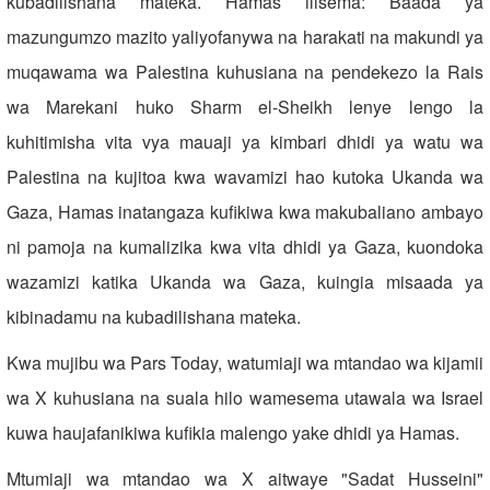
kubadilishana mateka. Hamas ilisema: Baada ya
mazungumzo mazito yaliyofanywa na harakati na makundi ya
muqawama wa Palestina kuhusiana na pendekezo la Rais
wa Marekani huko Sharm el-Sheikh lenye lengo la
kuhitimisha vita vya mauaji ya kimbari dhidi ya watu wa
Palestina na kujitoa kwa wavamizi hao kutoka Ukanda wa
Gaza, Hamas inatangaza kufikiwa kwa makubaliano ambayo
ni pamoja na kumalizika kwa vita dhidi ya Gaza, kuondoka
wazamizi katika Ukanda wa Gaza, kuingia misaada ya
kibinadamu na kubadilishana mateka.
Kwa mujibu wa Pars Today, watumiaji wa mtandao wa kijamii
wa X kuhusiana na suala hilo wamesema utawala wa Israel
kuwa haujafanikiwa kufikia malengo yake dhidi ya Hamas.
Mtumiaji wa mtandao wa X aitwaye "Sadat Husseini"