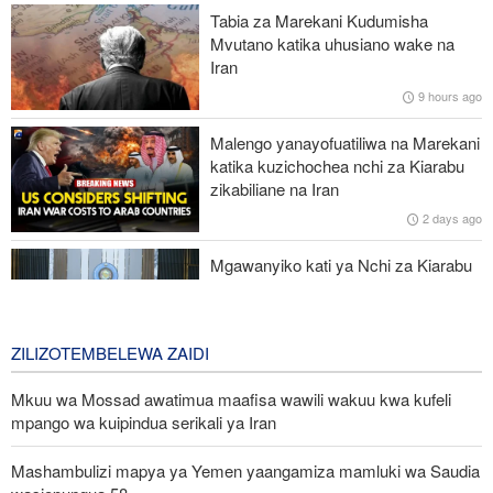
Tabia za Marekani Kudumisha
Maafisa wa ngazi ya juu wa Iran wapongeza nafasi ya waandishi
Mvutano katika uhusiano wake na
wa habari katika kuhami ukweli na umoja wa kitaifa
Iran
9 hours ago
UN: Watoto zaidi ya 300 wamefariki dunia kwa Ebola tangu
kuanza mlipuko huo huko Kongo
Malengo yanayofuatiliwa na Marekani
katika kuzichochea nchi za Kiarabu
Ansarullah: Baraza la Usalama la UN limepoteza hadhi;
zikabiliane na Iran
maazimio yake hayana thamani
2 days ago
Russia yashambulia eneo la kutengeneza makombora na ghala
Mgawanyiko kati ya Nchi za Kiarabu
la mafuta la Ukraine huko Kyiv
za Ghuba ya Uajemi Kuhusu Vita vya
Marekani dhidi ya Iran
2 days ago
ZILIZOTEMBELEWA ZAIDI
Mkuu wa Mossad awatimua maafisa wawili wakuu kwa kufeli
mpango wa kuipindua serikali ya Iran
Mashambulizi mapya ya Yemen yaangamiza mamluki wa Saudia