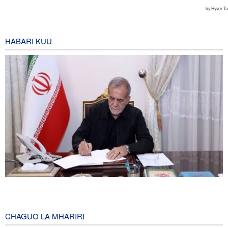
HABARI KUU
Pezeshkian akumbuka mashambulizi ya mabomu ya atomiki
huko Hiroshima na Nagasaki, asema mtazamo uleule bado
unatawala Washington
CHAGUO LA MHARIRI
2 hours ago