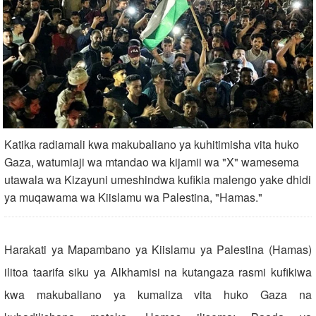
Katika radiamali kwa makubaliano ya kuhitimisha vita huko
Gaza, watumiaji wa mtandao wa kijamii wa "X" wamesema
utawala wa Kizayuni umeshindwa kufikia malengo yake dhidi
ya muqawama wa Kiislamu wa Palestina, "Hamas."
Harakati ya Mapambano ya Kiislamu ya Palestina (Hamas)
ilitoa taarifa siku ya Alkhamisi na kutangaza rasmi kufikiwa
kwa makubaliano ya kumaliza vita huko Gaza na