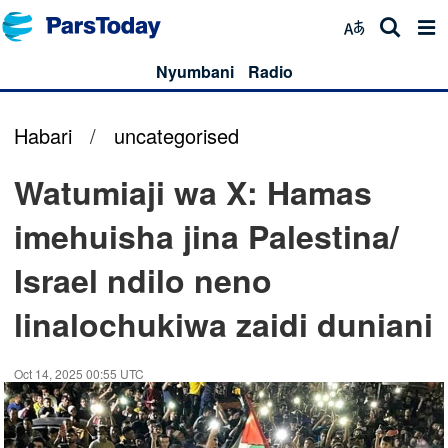
Nyumbani
Radio
Habari
/
uncategorised
Watumiaji wa X: Hamas
imehuisha jina Palestina/
Israel ndilo neno
linalochukiwa zaidi duniani
Oct 14, 2025 00:55 UTC