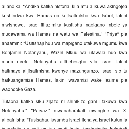
aliandika: "Andika katika historia; kila mtu alikuwa akingojea
kushindwa kwa Hamas na kujisalimisha kwa Israel, lakini
mwishowe, Israel ililazimika kusitisha mapigano mbele ya
muqawama wa Hamas na watu wa Palestina." "Priya" pia
anaamini: "Usitishaji huu wa mapigano utakuwa mgumu kwa
Benjamin Netanyahu, Waziri Mkuu wa utawala huo kwa
muda mrefu. Netanyahu aliibebesgha vita Israel lakini
hatimaye alijisalimisha kwenye mazungumzo. Israel sio tu
haikuangamiza Hamas, lakini wavamizi wake lazima pia
waondoke Gaza.
Tutaona katika siku zijazo ni shinikizo gani litakuwa kwa
Netanyahu." "Parvaz," mwanaharakati mwingine wa X,
alibainisha: "Tusisahau kwamba Israel licha ya Israel kutumia
teknolojia ya hali ya juu zaidi lakini imelazimika kukubali