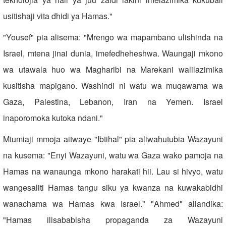
usitishaji vita dhidi ya Hamas."
"Yousef" pia alisema: "Mrengo wa mapambano ulishinda na
Israel, mtena jinai dunia, imefedheheshwa. Waungaji mkono
wa utawala huo wa Magharibi na Marekani walilazimika
kusitisha mapigano. Washindi ni watu wa muqawama wa
Gaza, Palestina, Lebanon, Iran na Yemen. Israel
inaporomoka kutoka ndani."
Mtumiaji mmoja aitwaye "Ibtihal" pia aliwahutubia Wazayuni
na kusema: "Enyi Wazayuni, watu wa Gaza wako pamoja na
Hamas na wanaunga mkono harakati hii. Lau si hivyo, watu
wangesaliti Hamas tangu siku ya kwanza na kuwakabidhi
wanachama wa Hamas kwa Israel." "Ahmed" aliandika:
"Hamas ilisababisha propaganda za Wazayuni