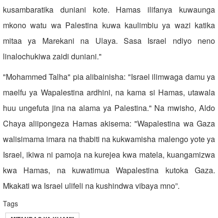
kusambaratika duniani kote. Hamas ilifanya kuwaunga
mkono watu wa Palestina kuwa kaulimbiu ya wazi katika
mitaa ya Marekani na Ulaya. Sasa Israel ndiyo neno
linalochukiwa zaidi duniani."
"Mohammed Talha" pia alibainisha: "Israel ilimwaga damu ya
maelfu ya Wapalestina ardhini, na kama si Hamas, utawala
huu ungefuta jina na alama ya Palestina." Na mwisho, Aldo
Chaya aliipongeza Hamas akisema: "Wapalestina wa Gaza
walisimama imara na thabiti na kukwamisha malengo yote ya
Israel, ikiwa ni pamoja na kurejea kwa matela, kuangamizwa
kwa Hamas, na kuwatimua Wapalestina kutoka Gaza.
Mkakati wa Israel ulifeli na kushindwa vibaya mno”.
Tags