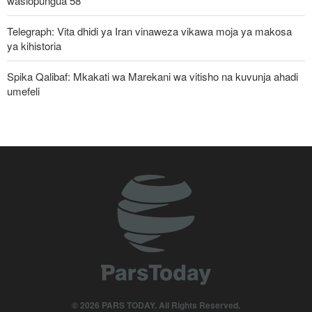
wasiopungua 58
Telegraph: Vita dhidi ya Iran vinaweza vikawa moja ya makosa
ya kihistoria
Spika Qalibaf: Mkakati wa Marekani wa vitisho na kuvunja ahadi
umefeli
Waziri wa Ulinzi: Vikosi vya Iran vimesheheni silaha za kujibu
mapigo kwa tishio lolote lile
Iran yayaasa mataifa ya Kiislamu: Ni wakati sasa wa sisi
kujitegemea, kuwa na udugu wa kweli
Uturuki, Saudi Arabia na Pakistan zasaini mkataba wa pamoja wa
ulinzi huku nguvu ya Marekani ikipungua
Watetezi wa Palestina washinda katika uteuzi wa wagombea wa
Democratic wa uchaguzi wa US
Wabunge wa Uganda watilia shaka uamuzi wa serikali kutaka
© 2026 PARS TODAY. All Rights Reserved.