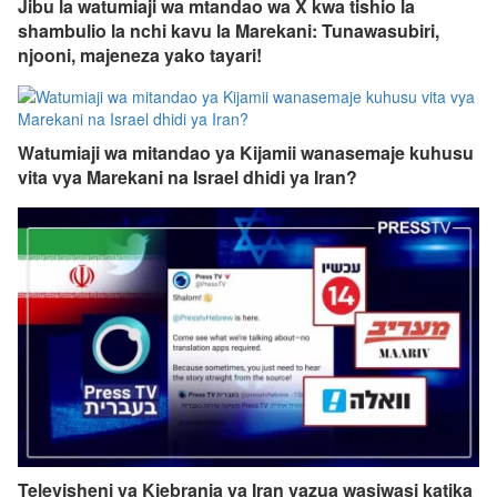
Jibu la watumiaji wa mtandao wa X kwa tishio la
shambulio la nchi kavu la Marekani: Tunawasubiri,
njooni, majeneza yako tayari!
Watumiaji wa mitandao ya Kijamii wanasemaje kuhusu
vita vya Marekani na Israel dhidi ya Iran?
Televisheni ya Kiebrania ya Iran yazua wasiwasi katika