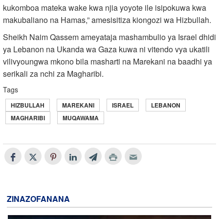
kukomboa mateka wake kwa njia yoyote ile isipokuwa kwa
makubaliano na Hamas,” amesisitiza kiongozi wa Hizbullah.
Sheikh Naim Qassem ameyataja mashambulio ya Israel dhidi
ya Lebanon na Ukanda wa Gaza kuwa ni vitendo vya ukatili
vilivyoungwa mkono bila masharti na Marekani na baadhi ya
serikali za nchi za Magharibi.
Tags
HIZBULLAH
MAREKANI
ISRAEL
LEBANON
MAGHARIBI
MUQAWAMA
ZINAZOFANANA