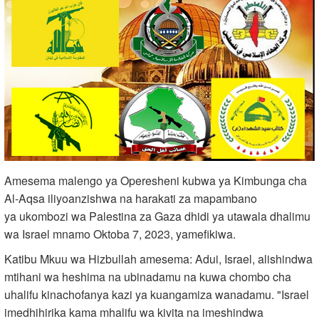
Amesema malengo ya Operesheni kubwa ya Kimbunga cha
Al-Aqsa iliyoanzishwa na harakati za mapambano
ya ukombozi wa Palestina za Gaza dhidi ya utawala dhalimu
wa Israel mnamo Oktoba 7, 2023, yamefikiwa.
Katibu Mkuu wa Hizbullah amesema: Adui, Israel, alishindwa
mtihani wa heshima na ubinadamu na kuwa chombo cha
uhalifu kinachofanya kazi ya kuangamiza wanadamu. "Israel
imedhihirika kama mhalifu wa kivita na imeshindwa