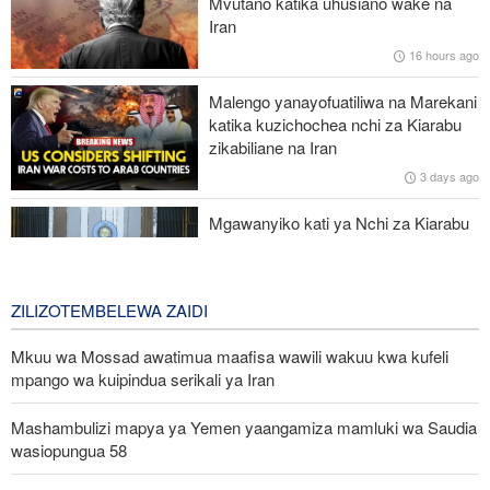
Mvutano katika uhusiano wake na
wa habari katika kuhami ukweli na umoja wa kitaifa
Iran
16 hours ago
UN: Watoto zaidi ya 300 wamefariki dunia kwa Ebola tangu
kuanza mlipuko huo huko Kongo
Malengo yanayofuatiliwa na Marekani
katika kuzichochea nchi za Kiarabu
Ansarullah: Baraza la Usalama la UN limepoteza hadhi;
zikabiliane na Iran
maazimio yake hayana thamani
3 days ago
Russia yashambulia eneo la kutengeneza makombora na ghala
Mgawanyiko kati ya Nchi za Kiarabu
la mafuta la Ukraine huko Kyiv
za Ghuba ya Uajemi Kuhusu Vita vya
Marekani dhidi ya Iran
3 days ago
ZILIZOTEMBELEWA ZAIDI
Mkuu wa Mossad awatimua maafisa wawili wakuu kwa kufeli
mpango wa kuipindua serikali ya Iran
Mashambulizi mapya ya Yemen yaangamiza mamluki wa Saudia
wasiopungua 58