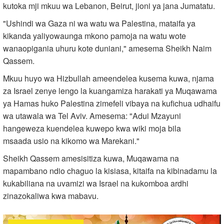
kutoka mji mkuu wa Lebanon, Beirut, jioni ya jana Jumatatu.
"Ushindi wa Gaza ni wa watu wa Palestina, mataifa ya
kikanda yaliyowaunga mkono pamoja na watu wote
wanaopigania uhuru kote duniani," amesema Sheikh Naim
Qassem.
Mkuu huyo wa Hizbullah ameendelea kusema kuwa, njama
za Israel zenye lengo la kuangamiza harakati ya Muqawama
ya Hamas huko Palestina zimefeli vibaya na kufichua udhaifu
wa utawala wa Tel Aviv. Amesema: "Adui Mzayuni
hangeweza kuendelea kuwepo kwa wiki moja bila
msaada usio na kikomo wa Marekani."
Sheikh Qassem amesisitiza kuwa, Muqawama na
mapambano ndio chaguo la kisiasa, kitaifa na kibinadamu la
kukabiliana na uvamizi wa Israel na kukomboa ardhi
zinazokaliwa kwa mabavu.