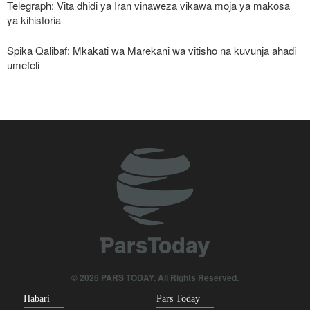
Telegraph: Vita dhidi ya Iran vinaweza vikawa moja ya makosa
ya kihistoria
Spika Qalibaf: Mkakati wa Marekani wa vitisho na kuvunja ahadi
umefeli
Iran yayaasa mataifa ya Kiislamu: Ni wakati sasa wa sisi
kujitegemea, kuwa na udugu wa kweli
Waziri wa Ulinzi: Vikosi vya Iran vimesheheni silaha za kujibu
mapigo kwa tishio lolote lile
Uturuki, Saudi Arabia na Pakistan zasaini mkataba wa pamoja wa
ulinzi huku nguvu ya Marekani ikipungua
Watetezi wa Palestina washinda katika uteuzi wa wagombea wa
Democratic wa uchaguzi wa US
Russia yashambulia eneo la kutengeneza makombora na ghala
© 2026 PARS TODAY. All Rights Reserved.
la mafuta la Ukraine huko Kyiv
Habari
Pars Today