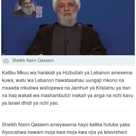
Sheikh Naim Qassem
Katibu Mkuu wa harakati ya Hizbullah ya Lebanon amesema
kuwa, watu wa Lebanon hawatasahau uungaji mkono na
msaada mkubwa waliopewa na Jamhuri ya Kiislamu ya Iran
na Iraq wakati wa mashambulizi makali ya anga na nchi kavu
ya Israel dhidi ya nchi yao.
Sheikh Naim Qassem ameyasema hayo katika hotuba yake
iliyorushwa hewani moja kwa moja kwa njia ya televisheni