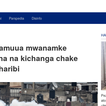
i
Parspedia
Disinfo
HA
 wamuua mwanamke
ina na kichanga chake
haribi
Pe
at
ul