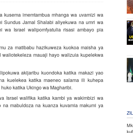
ifa na kusema imemtambua mhanga wa uvamizi wa
ni Sundus Jamal Shalabi aliyekuwa na umri wa
 wa Israel walipomfyatulia risasi ambayo pia
timu za matibabu hazikuweza kuokoa maisha ya
 waliotekeleza mauaji hayo walizuia kupelekwa
ipokuwa akijaribu kuondoka katika makazi yao
 kuelekea katika maeneo salama ili kuhepa
 huko katika Ukingo wa Magharibi.
 Israel walifika katika kambi ya wakimbizi wa
to na mabuldoza na kuanza kuvamia makumi ya
ZI
Mk
kuf