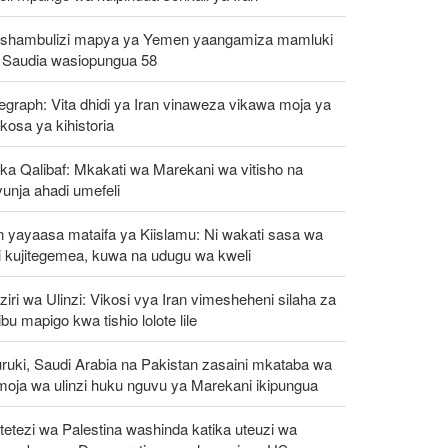
shambulizi mapya ya Yemen yaangamiza mamluki
 Saudia wasiopungua 58
egraph: Vita dhidi ya Iran vinaweza vikawa moja ya
osa ya kihistoria
ka Qalibaf: Mkakati wa Marekani wa vitisho na
unja ahadi umefeli
n yayaasa mataifa ya Kiislamu: Ni wakati sasa wa
i kujitegemea, kuwa na udugu wa kweli
iri wa Ulinzi: Vikosi vya Iran vimesheheni silaha za
ibu mapigo kwa tishio lolote lile
ruki, Saudi Arabia na Pakistan zasaini mkataba wa
moja wa ulinzi huku nguvu ya Marekani ikipungua
etezi wa Palestina washinda katika uteuzi wa