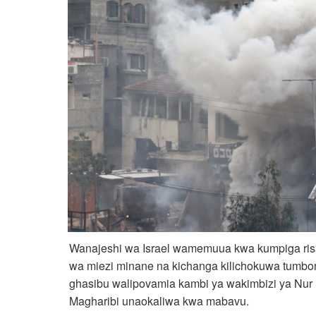
Wanajeshi wa Israel wamemuua kwa kumpiga ris
wa miezi minane na kichanga kilichokuwa tumbon
ghasibu walipovamia kambi ya wakimbizi ya Nu
Magharibi unaokaliwa kwa mabavu.