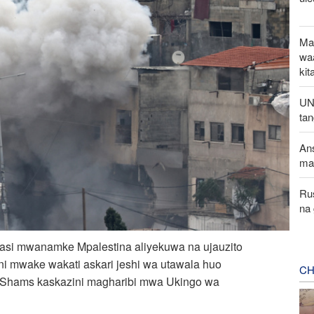
Ma
wa
kit
UN:
ta
Ans
ma
Ru
na 
asi mwanamke Mpalestina aliyekuwa na ujauzito
i mwake wakati askari jeshi wa utawala huo
CH
r Shams kaskazini magharibi mwa Ukingo wa