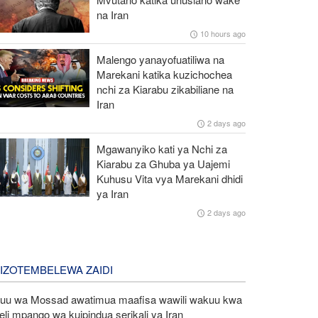
na Iran
10 hours ago
Malengo yanayofuatiliwa na
Marekani katika kuzichochea
nchi za Kiarabu zikabiliane na
Iran
2 days ago
Mgawanyiko kati ya Nchi za
Kiarabu za Ghuba ya Uajemi
Kuhusu Vita vya Marekani dhidi
ya Iran
2 days ago
LIZOTEMBELEWA ZAIDI
uu wa Mossad awatimua maafisa wawili wakuu kwa
eli mpango wa kuipindua serikali ya Iran