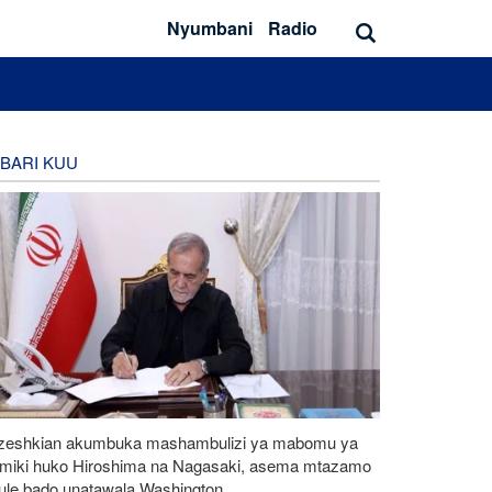
Nyumbani
Radio
BARI KUU
zeshkian akumbuka mashambulizi ya mabomu ya
omiki huko Hiroshima na Nagasaki, asema mtazamo
eule bado unatawala Washington