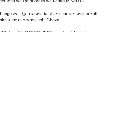
gombea wa Democratic wa uchaguzi wa US
bunge wa Uganda watilia shaka uamuzi wa serikali
taka kupeleka wanajeshi Ghaza
C: Kundi la DAESH (ISIS) lingali ni tishio kubwa
a usalama barani Afrika
tika kumbukumbu ya mwaka wa 81 tangu US
poishambulia Hiroshima, UN yataka silaha za nyuklia
angamizwe