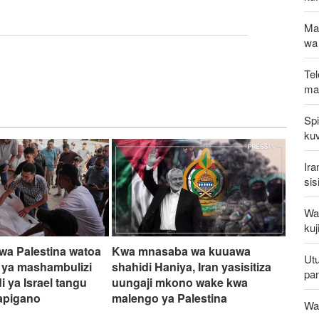
Ma
wa
Tel
mak
Spi
kuv
Ira
sis
Waz
kuj
a Palestina watoa
Kwa mnasaba wa kuuawa
Utu
 ya mashambulizi
shahidi Haniya, Iran yasisitiza
pa
i ya Israel tangu
uungaji mkono wake kwa
apigano
malengo ya Palestina
Wat