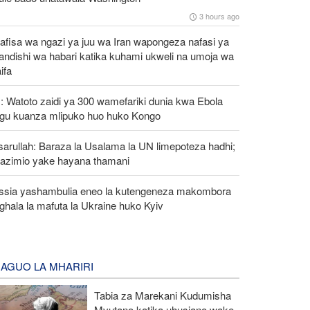
3 hours ago
afisa wa ngazi ya juu wa Iran wapongeza nafasi ya
andishi wa habari katika kuhami ukweli na umoja wa
aifa
 Watoto zaidi ya 300 wamefariki dunia kwa Ebola
ngu kuanza mlipuko huo huko Kongo
arullah: Baraza la Usalama la UN limepoteza hadhi;
azimio yake hayana thamani
ssia yashambulia eneo la kutengeneza makombora
ghala la mafuta la Ukraine huko Kyiv
AGUO LA MHARIRI
Tabia za Marekani Kudumisha
Mvutano katika uhusiano wake