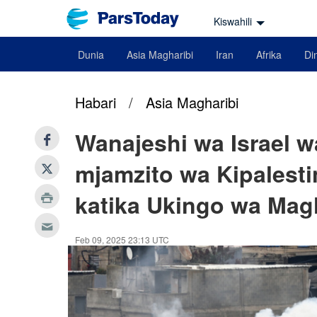
Kiswahili
Dunia
Asia Magharibi
Iran
Afrika
Din
Habari
/
Asia Magharibi
Wanajeshi wa Israel
mjamzito wa Kipalest
katika Ukingo wa Mag
Feb 09, 2025 23:13 UTC