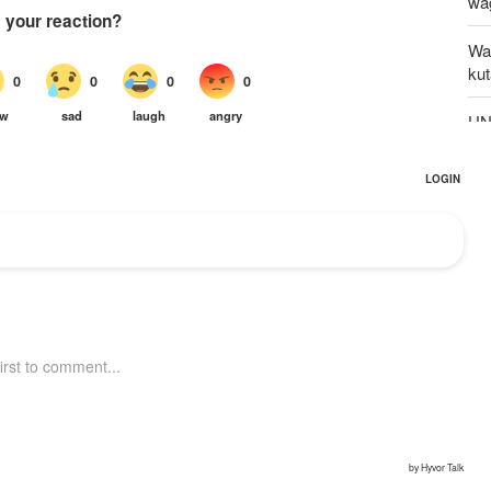
wa
Wa
ku
UNS
kw
Ka
ili
zi