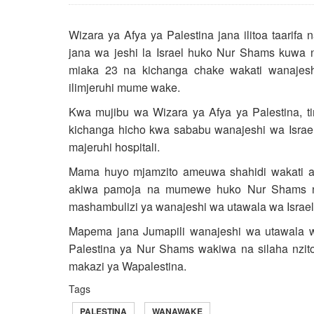
Wizara ya Afya ya Palestina jana ilitoa taar
jana wa jeshi la Israel huko Nur Shams kuwa 
miaka 23 na kichanga chake wakati wanajeshi
ilimjeruhi mume wake.
Kwa mujibu wa Wizara ya Afya ya Palestina, 
kichanga hicho kwa sababu wanajeshi wa Israel
majeruhi hospitali.
Mama huyo mjamzito ameuwa shahidi wakati al
akiwa pamoja na mumewe huko Nur Shams na
mashambulizi ya wanajeshi wa utawala wa Israel
Mapema jana Jumapili wanajeshi wa utawala wa
Palestina ya Nur Shams wakiwa na silaha nzi
makazi ya Wapalestina.
Tags
PALESTINA
WANAWAKE