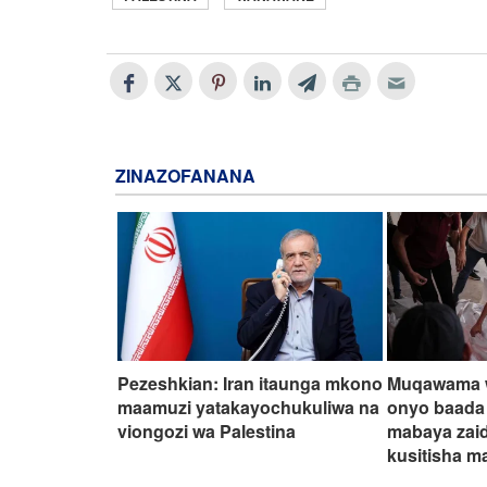
ZINAZOFANANA
Pezeshkian: Iran itaunga mkono
Muqawama w
maamuzi yatakayochukuliwa na
onyo baada
viongozi wa Palestina
mabaya zaid
kusitisha m