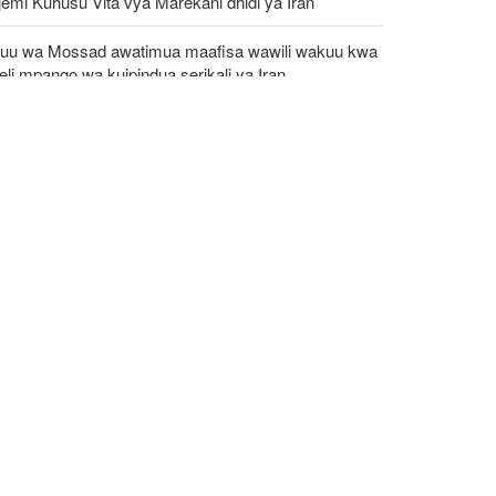
emi Kuhusu Vita vya Marekani dhidi ya Iran
uu wa Mossad awatimua maafisa wawili wakuu kwa
eli mpango wa kuipindua serikali ya Iran
shambulizi mapya ya Yemen yaangamiza mamluki
 Saudia wasiopungua 58
C: Kundi la DAESH (ISIS) lingali ni tishio kubwa
a usalama barani Afrika