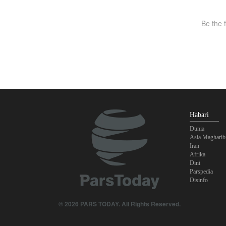
Habari
Dunia
Asia Magharib
Iran
Afrika
Dini
Parspedia
Disinfo
© 2026 PARS TODAY. All Rights Reserved.