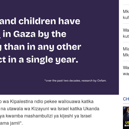
Mk
kuf
Wa
ku
Mi
Mk
Wat
wa
CH
wa Kipalestina ndio pekee waliouawa katika
na utawala wa Kizayuni wa Israel katika Ukanda
ya kwamba mashambulizi ya kijeshi ya Israel
ama jamii".