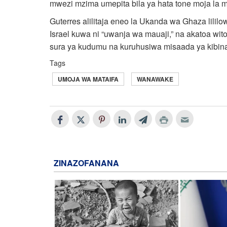
mwezi mzima umepita bila ya hata tone moja la 
Guterres alilitaja eneo la Ukanda wa Ghaza lili
Israel kuwa ni “uwanja wa mauaji,” na akatoa w
sura ya kudumu na kuruhusiwa misaada ya kibinad
Tags
UMOJA WA MATAIFA
WANAWAKE
ZINAZOFANANA