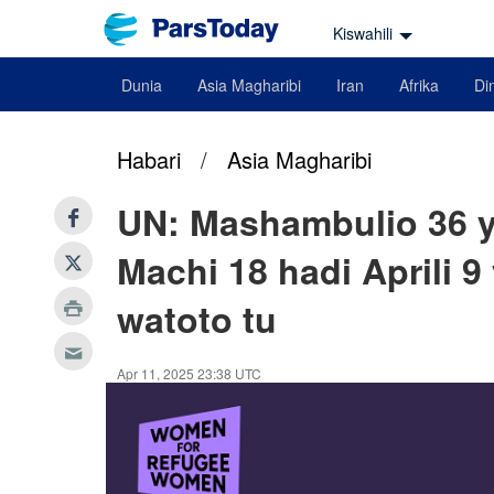
Kiswahili
Dunia
Asia Magharibi
Iran
Afrika
Din
Habari
/
Asia Magharibi
UN: Mashambulio 36 ya
Machi 18 hadi Aprili
watoto tu
Apr 11, 2025 23:38 UTC