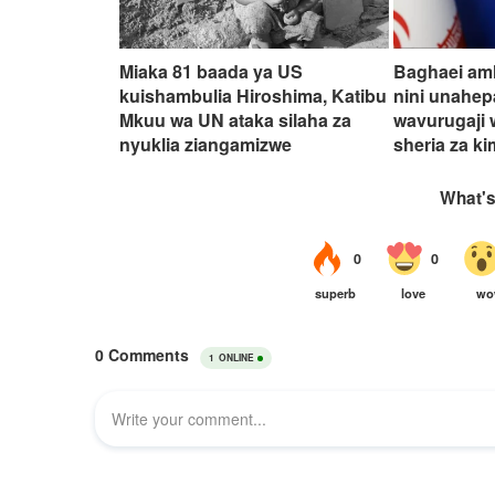
Miaka 81 baada ya US
Baghaei amh
kuishambulia Hiroshima, Katibu
nini unahep
Mkuu wa UN ataka silaha za
wavurugaji 
nyuklia ziangamizwe
sheria za ki