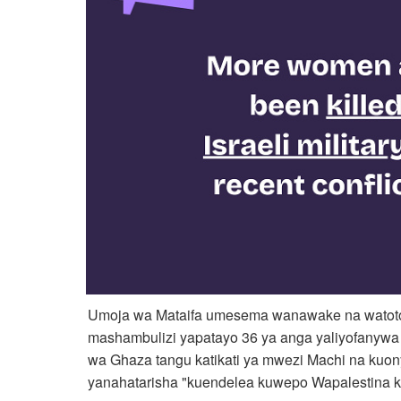
Umoja wa Mataifa umesema wanawake na watoto 
mashambulizi yapatayo 36 ya anga yaliyofanywa 
wa Ghaza tangu katikati ya mwezi Machi na kuon
yanahatarisha "kuendelea kuwepo Wapalestina k