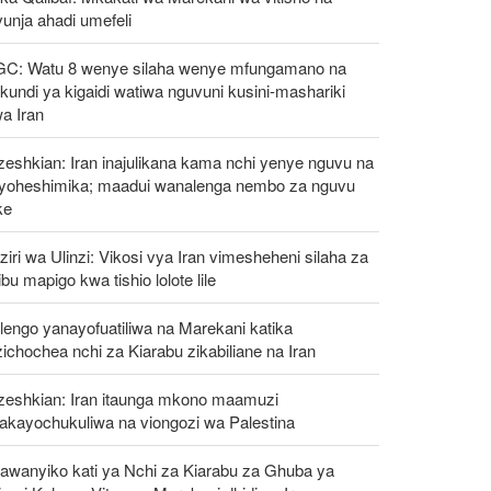
unja ahadi umefeli
GC: Watu 8 wenye silaha wenye mfungamano na
undi ya kigaidi watiwa nguvuni kusini-mashariki
a Iran
eshkian: Iran inajulikana kama nchi yenye nguvu na
ayoheshimika; maadui wanalenga nembo za nguvu
ke
iri wa Ulinzi: Vikosi vya Iran vimesheheni silaha za
ibu mapigo kwa tishio lolote lile
engo yanayofuatiliwa na Marekani katika
ichochea nchi za Kiarabu zikabiliane na Iran
zeshkian: Iran itaunga mkono maamuzi
takayochukuliwa na viongozi wa Palestina
awanyiko kati ya Nchi za Kiarabu za Ghuba ya