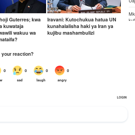
Uaj
Mk
oji Guterres; kwa
Iravani: Kutochukua hatua UN
kuf
a kuwataja
kunahalalisha haki ya Iran ya
wawili wakuu wa
kujibu mashambulizi
Ma
mataifa?
wa
UNS
kw