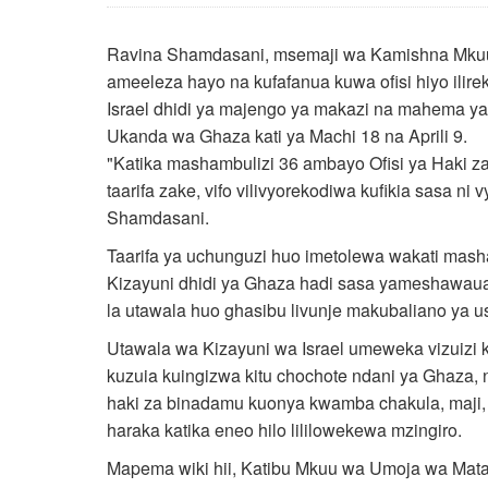
Ravina Shamdasani, msemaji wa Kamishna Mkuu
ameeleza hayo na kufafanua kuwa ofisi hiyo ilire
Israel dhidi ya majengo ya makazi na mahema ya
Ukanda wa Ghaza kati ya Machi 18 na Aprili 9.
"Katika mashambulizi 36 ambayo Ofisi ya Haki za
taarifa zake, vifo vilivyorekodiwa kufikia sasa n
Shamdasani.
Taarifa ya uchunguzi huo imetolewa wakati mas
Kizayuni dhidi ya Ghaza hadi sasa yameshawaua 
la utawala huo ghasibu livunje makubaliano ya usi
Utawala wa Kizayuni wa Israel umeweka vizuizi 
kuzuia kuingizwa kitu chochote ndani ya Ghaza,
haki za binadamu kuonya kwamba chakula, maji, 
haraka katika eneo hilo lililowekewa mzingiro.
Mapema wiki hii, Katibu Mkuu wa Umoja wa Mataif