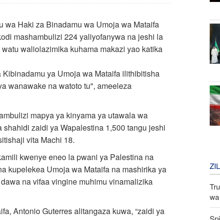
 wa Haki za Binadamu wa Umoja wa Mataifa
kodi mashambulizi 224 yaliyofanywa na jeshi la
 watu waliolazimika kuhama makazi yao katika
 Kibinadamu ya Umoja wa Mataifa ilithibitisha
i vya wanawake na watoto tu", ameeleza
hambulizi mapya ya kinyama ya utawala wa
shahidi zaidi ya Wapalestina 1,500 tangu jeshi
tishaji vita Machi 18.
kamili kwenye eneo la pwani ya Palestina na
ZI
 na kupelekea Umoja wa Mataifa na mashirika ya
dawa na vifaa vingine muhimu vinamalizika
Tru
wa 
a, Antonio Guterres alitangaza kuwa, “zaidi ya
Spi