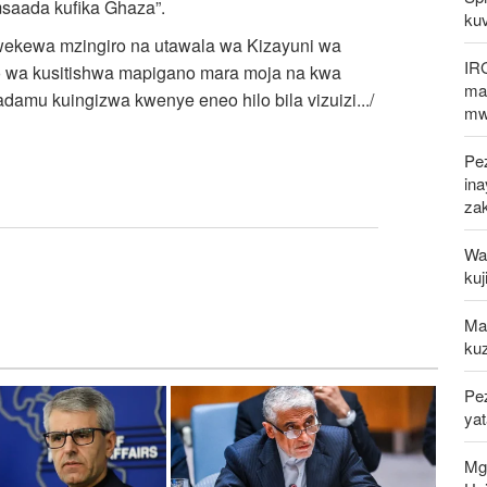
msaada kufika Ghaza”.
kuv
lowekewa mzingiro na utawala wa Kizayuni wa
IR
ito wa kusitishwa mapigano mara moja na kwa
mak
amu kuingizwa kwenye eneo hilo bila vizuizi.../
mw
Pez
in
za
Waz
kuj
Mal
kuz
Pe
ya
Mg