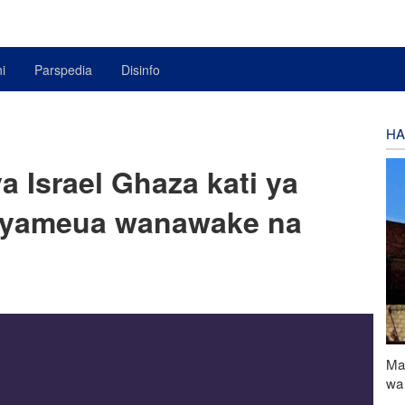
i
Parspedia
Disinfo
HA
 Israel Ghaza kati ya
 9 yameua wanawake na
Ma
wa