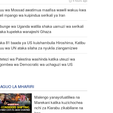
4 hours ago
uu wa Mossad awatimua maafisa wawili wakuu kwa
eli mpango wa kuipindua serikali ya Iran
bunge wa Uganda watilia shaka uamuzi wa serikali
taka kupeleka wanajeshi Ghaza
aka 81 baada ya US kuishambulia Hiroshima, Katibu
uu wa UN ataka silaha za nyuklia ziangamizwe
etezi wa Palestina washinda katika uteuzi wa
gombea wa Democratic wa uchaguzi wa US
AGUO LA MHARIRI
Malengo yanayofuatiliwa na
Marekani katika kuzichochea
nchi za Kiarabu zikabiliane na
Iran