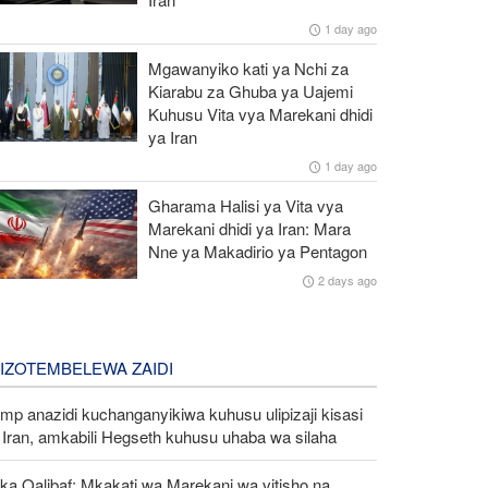
1 day ago
Mgawanyiko kati ya Nchi za
Kiarabu za Ghuba ya Uajemi
Kuhusu Vita vya Marekani dhidi
ya Iran
1 day ago
Gharama Halisi ya Vita vya
Marekani dhidi ya Iran: Mara
Nne ya Makadirio ya Pentagon
2 days ago
LIZOTEMBELEWA ZAIDI
mp anazidi kuchanganyikiwa kuhusu ulipizaji kisasi
Iran, amkabili Hegseth kuhusu uhaba wa silaha
ka Qalibaf: Mkakati wa Marekani wa vitisho na