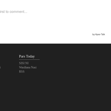
Pars Today
SISI NI
i
Wasiliana Nasi
RSS