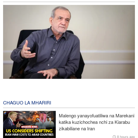
Pezeshkian: Iran inajulikana kama nchi yenye nguvu na
inayoheshimika; maadui wanalenga nembo za nguvu zake
4 hours ago
CHAGUO LA MHARIRI
IRGC: Watu 8 wenye silaha wenye mfungamano na makundi ya
Malengo yanayofuatiliwa na Marekani
kigaidi watiwa nguvuni kusini-mashariki mwa Iran
katika kuzichochea nchi za Kiarabu
zikabiliane na Iran
Ripoti: Mashambulio ya Marekani yaliua na kujeruhi mamia ya
8 hours ago
raia Yemen mwaka jana; Washington inaficha idadi kamili ya