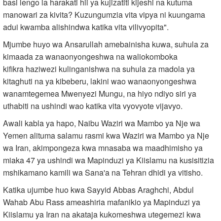
basi lengo la harakati hii ya kujizatiti kijeshi na kutuma
manowari za kivita? Kuzungumzia vita vipya ni kuungama
adui kwamba alishindwa katika vita vilivyopita".
Mjumbe huyo wa Ansarullah amebainisha kuwa, suhula za
kimaada za wanaonyongeshwa na waliokomboka
kifikra haziwezi kulinganishwa na suhula za madola ya
kitaghuti na ya kibeberu, lakini wao wanaonyongeshwa
wanamtegemea Mwenyezi Mungu, na hiyo ndiyo siri ya
uthabiti na ushindi wao katika vita vyovyote vijavyo.
Awali kabla ya hapo, Naibu Waziri wa Mambo ya Nje wa
Yemen alituma salamu rasmi kwa Waziri wa Mambo ya Nje
wa Iran, akimpongeza kwa mnasaba wa maadhimisho ya
miaka 47 ya ushindi wa Mapinduzi ya Kiislamu na kusisitizia
mshikamano kamili wa Sana'a na Tehran dhidi ya vitisho.
Katika ujumbe huo kwa Sayyid Abbas Araghchi, Abdul
Wahab Abu Rass ameashiria mafanikio ya Mapinduzi ya
Kiislamu ya Iran na akataja kukomeshwa utegemezi kwa