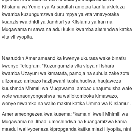
Kiislamu ya Yemen ya Ansarullah ametoa taarifa akieleza
kwamba kuzungumziwa duru mpya ya vita vinavyotaka
kuanzishwa dhidi ya Jamhuri ya Kiislamu ya Iran na
Muqawama ni sawa na adui kukiri kwamba alishindwa katika
vita vilivyopita.
Nasruddin Amer ameandika kwenye ukurasa wake binafsi
kwenye Telegram: "Kuzungumzia vita vipya ni ishara
kwamba Uzayuni wa kimataifa, pamoja na suhula zake zote
ulizonazo ambazo hazijawahi kushuhudiwa, haujaweza
kuushinda Mhimili wa Muqawama, ambao unajumuisha wale
wote wanaonyongeshwa na waliokomboka kimawazo,
wenye mwamko na walio makini katika Umma wa Kiislamu".
Amer ameongezea kwa kusema: "kama ni kweli Mhimili wa
Muqawama na Jihadi umeshindwa na kuangamizwa kama
maadui walivyoeneza kipropganda katika miezi iliyopita, nini