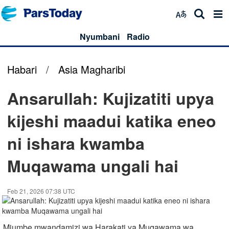
Nyumbani
Radio
Habari
/
Asia Magharibi
Ansarullah: Kujizatiti upya
kijeshi maadui katika eneo
ni ishara kwamba
Muqawama ungali hai
Feb 21, 2026 07:38 UTC
Mjumbe mwandamizi wa Harakati ya Muqawama wa