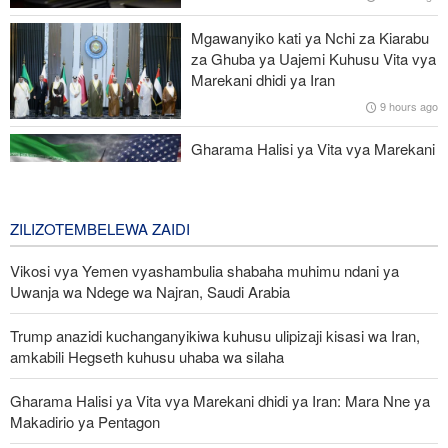
wahanga
Mgawanyiko kati ya Nchi za Kiarabu
za Ghuba ya Uajemi Kuhusu Vita vya
Raia zaidi ya 300 waliotekwa nyara Nigeria waokolewa katika
Marekani dhidi ya Iran
operesheni kubwa
9 hours ago
Mbu vamizi azua hofu ya malaria kote barani Afrika
Gharama Halisi ya Vita vya Marekani
dhidi ya Iran: Mara Nne ya Makadirio
ya Pentagon
1 day ago
ZILIZOTEMBELEWA ZAIDI
Vikosi vya Yemen vyashambulia shabaha muhimu ndani ya
Uwanja wa Ndege wa Najran, Saudi Arabia
Trump anazidi kuchanganyikiwa kuhusu ulipizaji kisasi wa Iran,
amkabili Hegseth kuhusu uhaba wa silaha
Gharama Halisi ya Vita vya Marekani dhidi ya Iran: Mara Nne ya
Makadirio ya Pentagon