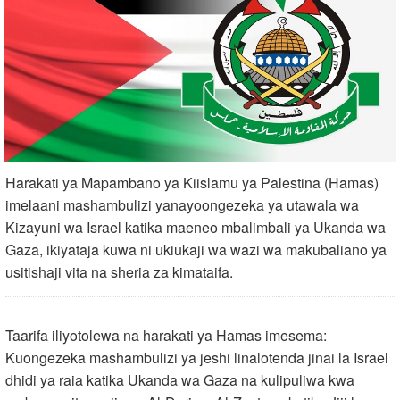
Harakati ya Mapambano ya Kiislamu ya Palestina (Hamas)
imelaani mashambulizi yanayoongezeka ya utawala wa
Kizayuni wa Israel katika maeneo mbalimbali ya Ukanda wa
Gaza, ikiyataja kuwa ni ukiukaji wa wazi wa makubaliano ya
usitishaji vita na sheria za kimataifa.
Taarifa iliyotolewa na harakati ya Hamas imesema:
Kuongezeka mashambulizi ya jeshi linalotenda jinai la Israel
dhidi ya raia katika Ukanda wa Gaza na kulipuliwa kwa