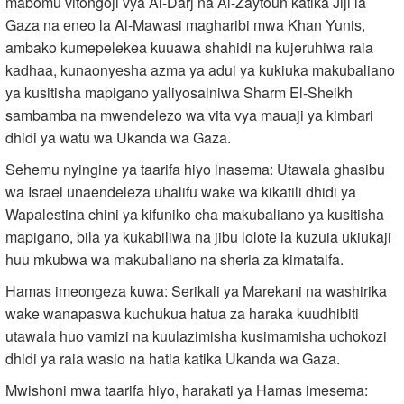
mabomu vitongoji vya Al-Darj na Al-Zaytoun katika Jiji la
Gaza na eneo la Al-Mawasi magharibi mwa Khan Yunis,
ambako kumepelekea kuuawa shahidi na kujeruhiwa raia
kadhaa, kunaonyesha azma ya adui ya kukiuka makubaliano
ya kusitisha mapigano yaliyosainiwa Sharm El-Sheikh
sambamba na mwendelezo wa vita vya mauaji ya kimbari
dhidi ya watu wa Ukanda wa Gaza.
Sehemu nyingine ya taarifa hiyo inasema: Utawala ghasibu
wa Israel unaendeleza uhalifu wake wa kikatili dhidi ya
Wapalestina chini ya kifuniko cha makubaliano ya kusitisha
mapigano, bila ya kukabiliwa na jibu lolote la kuzuia ukiukaji
huu mkubwa wa makubaliano na sheria za kimataifa.
Hamas imeongeza kuwa: Serikali ya Marekani na washirika
wake wanapaswa kuchukua hatua za haraka kuudhibiti
utawala huo vamizi na kuulazimisha kusimamisha uchokozi
dhidi ya raia wasio na hatia katika Ukanda wa Gaza.
Mwishoni mwa taarifa hiyo, harakati ya Hamas imesema: