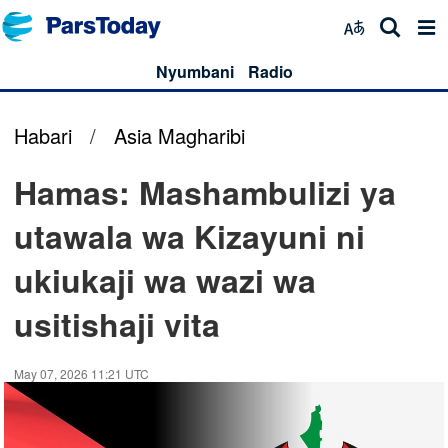
Nyumbani
Radio
Habari
/
Asia Magharibi
Hamas: Mashambulizi ya
utawala wa Kizayuni ni
ukiukaji wa wazi wa
usitishaji vita
May 07, 2026 11:21 UTC