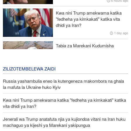
6 hours ago
DRC yajipanga kwa sensa ya kwanza ya kitaifa baada ya miaka
Kwa nini Trump amekwama katika
42
"fedheha ya kimkakati" katika vita
dhidi ya Iran?
Wanajeshi wasiopungua 10 wauawa katika shambulio katikati
1 day ago
mwa Mali
Tabia za Marekani Kudumisha
Mvutano katika uhusiano wake na
Iran
2 days ago
ZILIZOTEMBELEWA ZAIDI
Russia yashambulia eneo la kutengeneza makombora na ghala
la mafuta la Ukraine huko Kyiv
Kwa nini Trump amekwama katika "fedheha ya kimkakati" katika
vita dhidi ya Iran?
Jenerali wa Trump anatafuta njia ya kujiondoa vitani na Iran huku
machaguo ya kijeshi ya Marekani yakipungua