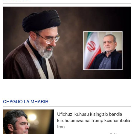
Rais Pezeshkian akutana na Kiongozi Muadhamu anapoanza
mwaka wake wa tatu madarakani
7 hours ago
CHAGUO LA MHARIRI
Iran yazindua teknolojia ya virusi vya kuangamiza saratani
Ufichuzi kuhusu kisingizio bandia
kilichotumiwa na Trump kuishambulia
Jeshi la Yemen laangamiza makumi ya mamluki wa Saudia
Iran
mkoani Ta'izz