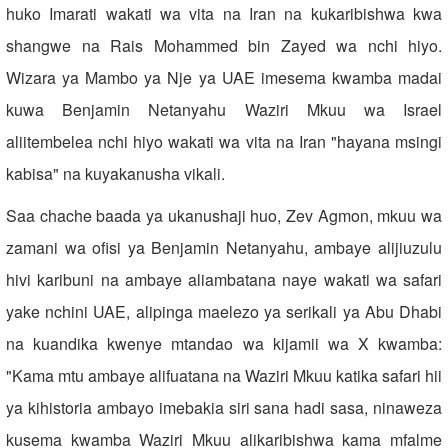
huko Imarati wakati wa vita na Iran na kukaribishwa kwa
shangwe na Rais Mohammed bin Zayed wa nchi hiyo.
Wizara ya Mambo ya Nje ya UAE imesema kwamba madai
kuwa Benjamin Netanyahu Waziri Mkuu wa Israel
aliitembelea nchi hiyo wakati wa vita na Iran "hayana msingi
kabisa" na kuyakanusha vikali.
Saa chache baada ya ukanushaji huo, Zev Agmon, mkuu wa
zamani wa ofisi ya Benjamin Netanyahu, ambaye alijiuzulu
hivi karibuni na ambaye aliambatana naye wakati wa safari
yake nchini UAE, alipinga maelezo ya serikali ya Abu Dhabi
na kuandika kwenye mtandao wa kijamii wa X kwamba:
"Kama mtu ambaye alifuatana na Waziri Mkuu katika safari hii
ya kihistoria ambayo imebakia siri sana hadi sasa, ninaweza
kusema kwamba Waziri Mkuu alikaribishwa kama mfalme