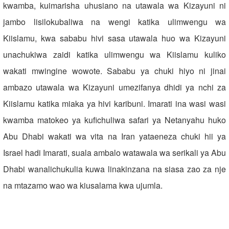
kwamba, kuimarisha uhusiano na utawala wa Kizayuni ni
jambo lisilokubaliwa na wengi katika ulimwengu wa
Kiislamu, kwa sababu hivi sasa utawala huo wa Kizayuni
unachukiwa zaidi katika ulimwengu wa Kiislamu kuliko
wakati mwingine wowote. Sababu ya chuki hiyo ni jinai
ambazo utawala wa Kizayuni umezifanya dhidi ya nchi za
Kiislamu katika miaka ya hivi karibuni. Imarati ina wasi wasi
kwamba matokeo ya kufichuliwa safari ya Netanyahu huko
Abu Dhabi wakati wa vita na Iran yataeneza chuki hii ya
Israel hadi Imarati, suala ambalo watawala wa serikali ya Abu
Dhabi wanalichukulia kuwa linakinzana na siasa zao za nje
na mtazamo wao wa kiusalama kwa ujumla.