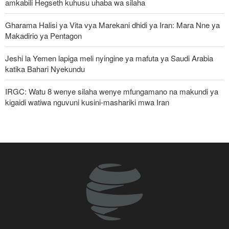
amkabili Hegseth kuhusu uhaba wa silaha
Gharama Halisi ya Vita vya Marekani dhidi ya Iran: Mara Nne ya
Makadirio ya Pentagon
Jeshi la Yemen lapiga meli nyingine ya mafuta ya Saudi Arabia
katika Bahari Nyekundu
IRGC: Watu 8 wenye silaha wenye mfungamano na makundi ya
kigaidi watiwa nguvuni kusini-mashariki mwa Iran
Pezeshkian: Iran inajulikana kama nchi yenye nguvu na
inayoheshimika; maadui wanalenga nembo za nguvu zake
Pezeshkian: Iran itaunga mkono maamuzi yatakayochukuliwa na
viongozi wa Palestina
Ripoti: Marekani inazishinikiza nchi za Afrika kujiondoa ICC au
kukabiliwa na madhara
Malengo yanayofuatiliwa na Marekani katika kuzichochea nchi za