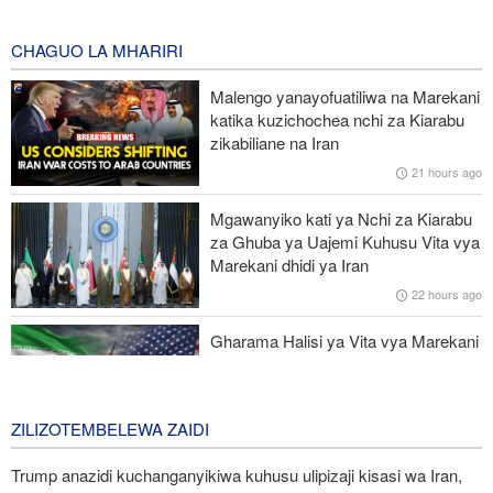
mapigo kwa tishio lolote lile
2 minutes ago
CHAGUO LA MHARIRI
UNSC: Kundi la DAESH (ISIS) lingali ni tishio kubwa kwa
Malengo yanayofuatiliwa na Marekani
usalama barani Afrika
katika kuzichochea nchi za Kiarabu
zikabiliane na Iran
Tume ya kupambana na uhalifu wa kiuchumi Nigeria yafunga
21 hours ago
akaunti za serikali ya jimbo
Mgawanyiko kati ya Nchi za Kiarabu
Taarifa ya nchi 8 za Kiarabu na Kiislamu yalaani jinai za Israel
za Ghuba ya Uajemi Kuhusu Vita vya
Ghaza
Marekani dhidi ya Iran
22 hours ago
Pezeshkian: Iran inajulikana kama nchi yenye nguvu na
inayoheshimika; maadui wanalenga nembo za nguvu zake
Gharama Halisi ya Vita vya Marekani
dhidi ya Iran: Mara Nne ya Makadirio
ya Pentagon
2 days ago
ZILIZOTEMBELEWA ZAIDI
Trump anazidi kuchanganyikiwa kuhusu ulipizaji kisasi wa Iran,