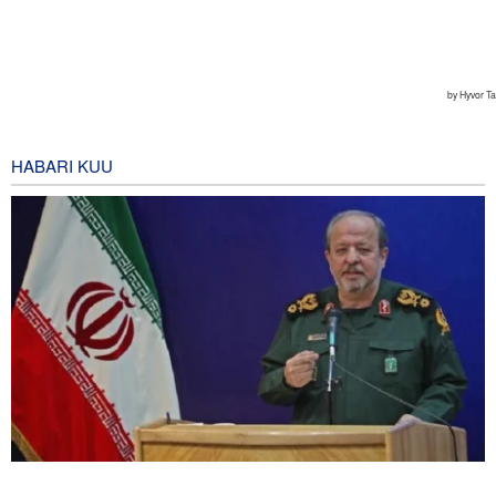
HABARI KUU
Waziri wa Ulinzi: Vikosi vya Iran vimesheheni silaha za kujibu