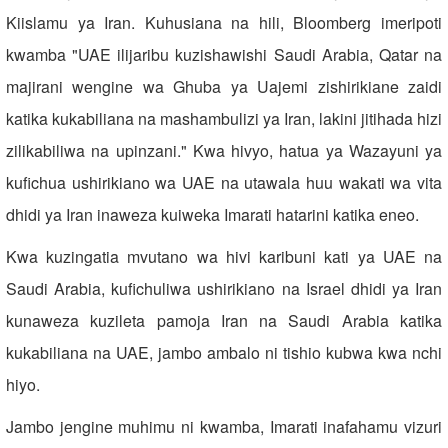
Kiislamu ya Iran. Kuhusiana na hili, Bloomberg imeripoti
kwamba "UAE ilijaribu kuzishawishi Saudi Arabia, Qatar na
majirani wengine wa Ghuba ya Uajemi zishirikiane zaidi
katika kukabiliana na mashambulizi ya Iran, lakini jitihada hizi
zilikabiliwa na upinzani." Kwa hivyo, hatua ya Wazayuni ya
kufichua ushirikiano wa UAE na utawala huu wakati wa vita
dhidi ya Iran inaweza kuiweka Imarati hatarini katika eneo.
Kwa kuzingatia mvutano wa hivi karibuni kati ya UAE na
Saudi Arabia, kufichuliwa ushirikiano na Israel dhidi ya Iran
kunaweza kuzileta pamoja Iran na Saudi Arabia katika
kukabiliana na UAE, jambo ambalo ni tishio kubwa kwa nchi
hiyo.
Jambo jengine muhimu ni kwamba, Imarati inafahamu vizuri