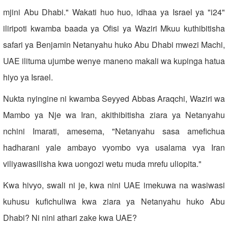
mjini Abu Dhabi." Wakati huo huo, idhaa ya Israel ya "i24"
iliripoti kwamba baada ya Ofisi ya Waziri Mkuu kuthibitisha
safari ya Benjamin Netanyahu huko Abu Dhabi mwezi Machi,
UAE ilituma ujumbe wenye maneno makali wa kupinga hatua
hiyo ya Israel.
Nukta nyingine ni kwamba Seyyed Abbas Araqchi, Waziri wa
Mambo ya Nje wa Iran, akithibitisha ziara ya Netanyahu
nchini Imarati, amesema, "Netanyahu sasa amefichua
hadharani yale ambayo vyombo vya usalama vya Iran
viliyawasilisha kwa uongozi wetu muda mrefu uliopita."
Kwa hivyo, swali ni je, kwa nini UAE imekuwa na wasiwasi
kuhusu kufichuliwa kwa ziara ya Netanyahu huko Abu
Dhabi? Ni nini athari zake kwa UAE?