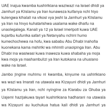
UAE inajua kwamba kushirikiana waziwazi na Israel dhidi ya
Jamhuri ya Kiislamu ya Iran kunaweza kuifanya nchi hiyo
kulengwa kihalali na vikosi vya jeshi la Jamhuri ya Kiislamu
ya Iran na hivyo kuhatarishwa usalama wake dhaifu na
unaolegalega. Kanali ya 12 ya Israel imeripoti kuwa UAE
kujaribu kufunika safari ya Netanyahu nchini humo
kumechochewa na hofu, kwa sababu Abu Dhabi inahofia
kuonekana kama mshiriki wa mhimili unaoipinga Iran. Abu
Dhabi ina wasiwasi kuwa inaweza kuwa shabaha ya moja
kwa moja ya mashambulizi ya Iran kutokana na uhusiano
wake na Israel.
Jambo jingine muhimu ni kwamba, kinyume na ushirikiano
wa wazi wa Imarati na utawala wa Kizayuni dhidi ya Jamhuri
ya Kiislamu ya Iran, nchi nyingine za Kiarabu za Ghuba ya
Uajemi hazijakuwa tayari kushirikiana hadharani na utawala
wa Kizayuni au kuchukua hatua kali dhidi ya Jamhuri ya