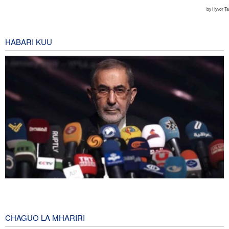
HABARI KUU
Mshauri wa Kiongozi Mkuu Iran asema vikosi vya Marekani
lazima viondoke Asia Magharibi, ahimiza ushirikiano wa kikanda
1 hour ago
CHAGUO LA MHARIRI