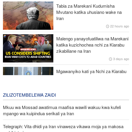
Malaysia na Indonesia zasisitiza kuunga mkono Palestina na
Tabia za Marekani Kudumisha
maeneo matakatifu Baytul-Muqaddas
Mvutano katika uhusiano wake na
Iran
Afrika Kusini yaadhimisha Maandamano ya Wanawake ya 1956 –
22 hours ago
mapambano ya uhuru bado yanaendelea
Malengo yanayofuatiliwa na Marekani
UNICEF yachukua hatua dhidi ya afisa anayetuhumiwa kufanya
katika kuzichochea nchi za Kiarabu
ujasusi kwa maslahi ya Israel
zikabiliane na Iran
3 days ago
Jenerali wa Trump anatafuta njia ya kujiondoa vitani na Iran huku
machaguo ya kijeshi ya Marekani yakipungua
Mgawanyiko kati ya Nchi za Kiarabu
za Ghuba ya Uajemi Kuhusu Vita vya
Marekani dhidi ya Iran
3 days ago
ZILIZOTEMBELEWA ZAIDI
Mkuu wa Mossad awatimua maafisa wawili wakuu kwa kufeli
mpango wa kuipindua serikali ya Iran
Telegraph: Vita dhidi ya Iran vinaweza vikawa moja ya makosa