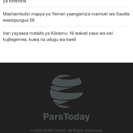
ya kihistoria
Mashambulizi mapya ya Yemen yaangamiza mamluki wa Saudia
wasiopungua 58
Iran yayaasa mataifa ya Kiislamu: Ni wakati sasa wa sisi
kujitegemea, kuwa na udugu wa kweli
Uturuki, Saudi Arabia na Pakistan zasaini mkataba wa pamoja wa
ulinzi huku nguvu ya Marekani ikipungua
Russia yashambulia eneo la kutengeneza makombora na ghala
la mafuta la Ukraine huko Kyiv
Watetezi wa Palestina washinda katika uteuzi wa wagombea wa
Democratic wa uchaguzi wa US
Wabunge wa Uganda watilia shaka uamuzi wa serikali kutaka
kupeleka wanajeshi Ghaza
Pezeshkian akumbuka mashambulizi ya mabomu ya atomiki
© 2026 PARS TODAY. All Rights Reserved.