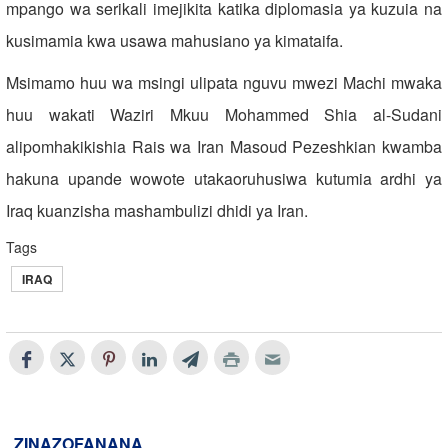
mpango wa serikali imejikita katika diplomasia ya kuzuia na
kusimamia kwa usawa mahusiano ya kimataifa.
Msimamo huu wa msingi ulipata nguvu mwezi Machi mwaka
huu wakati Waziri Mkuu Mohammed Shia al-Sudani
alipomhakikishia Rais wa Iran Masoud Pezeshkian kwamba
hakuna upande wowote utakaoruhusiwa kutumia ardhi ya
Iraq kuanzisha mashambulizi dhidi ya Iran.
Tags
IRAQ
ZINAZOFANANA