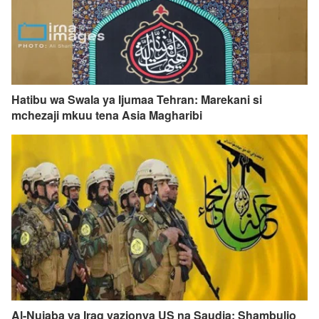
Hatibu wa Swala ya Ijumaa Tehran: Marekani si
mchezaji mkuu tena Asia Magharibi
Al-Nujaba ya Iraq yazionya US na Saudia: Shambulio