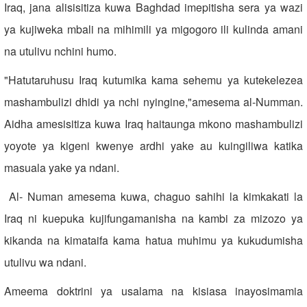
Iraq, jana alisisitiza kuwa Baghdad imepitisha sera ya wazi
ya kujiweka mbali na mihimili ya migogoro ili kulinda amani
na utulivu nchini humo.
"Hatutaruhusu Iraq kutumika kama sehemu ya kutekelezea
mashambulizi dhidi ya nchi nyingine,"amesema al-Numman.
Aidha amesisitiza kuwa Iraq haitaunga mkono mashambulizi
yoyote ya kigeni kwenye ardhi yake au kuingiliwa katika
masuala yake ya ndani.
Al- Numan amesema kuwa, chaguo sahihi la kimkakati la
Iraq ni kuepuka kujifungamanisha na kambi za mizozo ya
kikanda na kimataifa kama hatua muhimu ya kukudumisha
utulivu wa ndani.
Ameema doktrini ya usalama na kisiasa inayosimamia