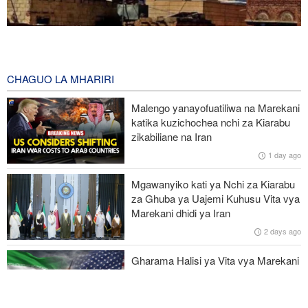
Mashambulizi mapya ya Yemen yaangamiza mamluki wa Saudia
wasiopungua 58
5 hours ago
CHAGUO LA MHARIRI
Mkuu wa Mossad awatimua maafisa wawili wakuu kwa kufeli
Malengo yanayofuatiliwa na Marekani
mpango wa kuipindua serikali ya Iran
katika kuzichochea nchi za Kiarabu
zikabiliane na Iran
Wabunge wa Uganda watilia shaka uamuzi wa serikali kutaka
1 day ago
kupeleka wanajeshi Ghaza
Mgawanyiko kati ya Nchi za Kiarabu
Miaka 81 baada ya US kuishambulia Hiroshima, Katibu Mkuu wa
za Ghuba ya Uajemi Kuhusu Vita vya
UN ataka silaha za nyuklia ziangamizwe
Marekani dhidi ya Iran
2 days ago
Watetezi wa Palestina washinda katika uteuzi wa wagombea wa
Democratic wa uchaguzi wa US
Gharama Halisi ya Vita vya Marekani
dhidi ya Iran: Mara Nne ya Makadirio
ya Pentagon
2 days ago