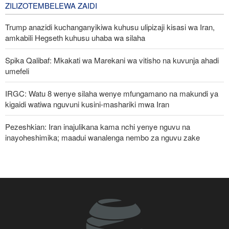
ZILIZOTEMBELEWA ZAIDI
Trump anazidi kuchanganyikiwa kuhusu ulipizaji kisasi wa Iran,
amkabili Hegseth kuhusu uhaba wa silaha
Spika Qalibaf: Mkakati wa Marekani wa vitisho na kuvunja ahadi
umefeli
IRGC: Watu 8 wenye silaha wenye mfungamano na makundi ya
kigaidi watiwa nguvuni kusini-mashariki mwa Iran
Pezeshkian: Iran inajulikana kama nchi yenye nguvu na
inayoheshimika; maadui wanalenga nembo za nguvu zake
Waziri wa Ulinzi: Vikosi vya Iran vimesheheni silaha za kujibu
mapigo kwa tishio lolote lile
Malengo yanayofuatiliwa na Marekani katika kuzichochea nchi za
Kiarabu zikabiliane na Iran
Mkuu wa Mossad awatimua maafisa wawili wakuu kwa kufeli