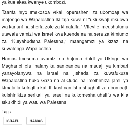
ya kuelekea kwenye ukombozi.
Taarifa hiyo imekosoa vikali operesheni za ubomoaji wa
majengo wa Wapalestina ikiitaja kuwa ni "ukiukwaji mkubwa
wa kanuni na sheria zote za kimataifa." Vilevile imeushutumu
utawala vamizi wa Israel kwa kuendelea na sera za kimfumo
za "Kuiyahudisha Palestina," maangamizi ya kizazi na
kuwalenga Wapalestina.
Hamas imesema uvamizi na hujuma dhidi ya Ukingo wa
Magharibi pia inafanyika sambamba na mauaji ya kimbari
yanayofanywa na Israel na jitihada za kuwafukuza
Wapalestina huko Gaza na al-Quds, na imeihimiza jamii ya
kimataifa kuingilia kati ili kusimamisha shughuli za ubomoaji,
kuishinikiza serikali ya Israel na kukomesha uhalifu wa kila
siku dhidi ya watu wa Palestina.
Tags
ISRAEL
HAMAS