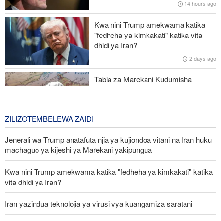
14 hours ago
Israel dhidi ya Gaza
Kwa nini Trump amekwama katika
Uchaguzi wa urais nchini Zambia kufanyika wiki hii
"fedheha ya kimkakati" katika vita
dhidi ya Iran?
Francesca Albanese: Mauaji ya kimbari na Apartheid vimekuwa
2 days ago
sera rasmi ya utawala wa Israel
Tabia za Marekani Kudumisha
Mvutano katika uhusiano wake na
Iran
3 days ago
ZILIZOTEMBELEWA ZAIDI
Jenerali wa Trump anatafuta njia ya kujiondoa vitani na Iran huku
machaguo ya kijeshi ya Marekani yakipungua
Kwa nini Trump amekwama katika "fedheha ya kimkakati" katika
vita dhidi ya Iran?
Iran yazindua teknolojia ya virusi vya kuangamiza saratani