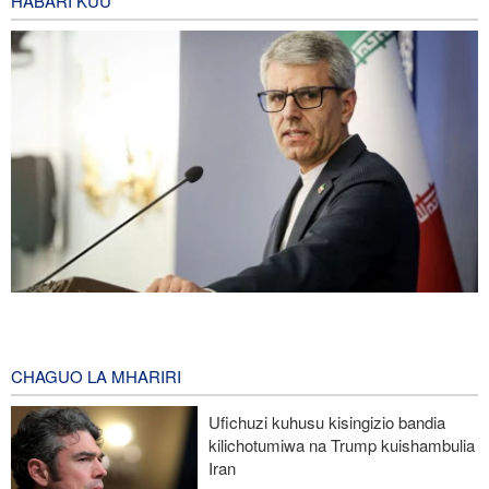
HABARI KUU
Baghaei: Utawala wa Kizayuni wa Israel ni tishio kubwa zaidi kwa
usalama wa kikanda
7 hours ago
CHAGUO LA MHARIRI
Seneta wa Marekani: Vita vimeifanya Iran kuwa imara zaidi,
Ufichuzi kuhusu kisingizio bandia
Marekani imedhoofika
kilichotumiwa na Trump kuishambulia
Iran
Karibu Wapalestina 8,000 wamekatwa viungo katika vita vya