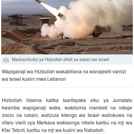
Mashambulizi ya Hizbullah dhidi ya askari wa Israel
Wapiganaji wa Hizbullah wakabiliana na wanajeshi vamizi
wa Israel kusini mwa Lebanon
Hizbollah ilisema katika taarifayake siku ya Jumatatu
kwamba wapiganaji wake, wakitumia maroketi na ndege
zisizo na rubani, walizuia kitengo wa Israel waliokuwa na
vifaru viwili vya Merkava wakisonga mbele karibu na mji wa
Kfar Tebnit, karibu na mji wa kusini wa Nabatieh.