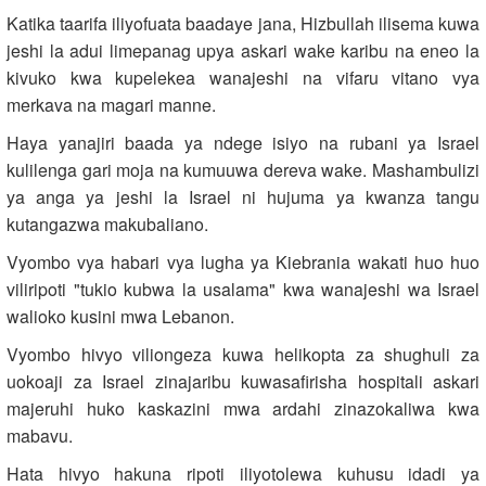
Katika taarifa iliyofuata baadaye jana, Hizbullah ilisema kuwa
jeshi la adui limepanag upya askari wake karibu na eneo la
kivuko kwa kupelekea wanajeshi na vifaru vitano vya
merkava na magari manne.
Haya yanajiri baada ya ndege isiyo na rubani ya Israel
kulilenga gari moja na kumuuwa dereva wake. Mashambulizi
ya anga ya jeshi la Israel ni hujuma ya kwanza tangu
kutangazwa makubaliano.
Vyombo vya habari vya lugha ya Kiebrania wakati huo huo
viliripoti "tukio kubwa la usalama" kwa wanajeshi wa Israel
walioko kusini mwa Lebanon.
Vyombo hivyo viliongeza kuwa helikopta za shughuli za
uokoaji za Israel zinajaribu kuwasafirisha hospitali askari
majeruhi huko kaskazini mwa ardahi zinazokaliwa kwa
mabavu.
Hata hivyo hakuna ripoti iliyotolewa kuhusu idadi ya