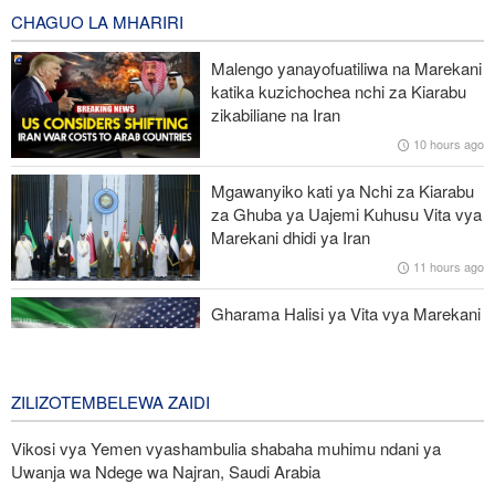
6 hours ago
CHAGUO LA MHARIRI
IRGC: Watu 8 wenye silaha wenye mfungamano na makundi ya
Malengo yanayofuatiliwa na Marekani
kigaidi watiwa nguvuni kusini-mashariki mwa Iran
katika kuzichochea nchi za Kiarabu
zikabiliane na Iran
Ripoti: Mashambulio ya Marekani yaliua na kujeruhi mamia ya
10 hours ago
raia Yemen mwaka jana; Washington inaficha idadi kamili ya
wahanga
Mgawanyiko kati ya Nchi za Kiarabu
za Ghuba ya Uajemi Kuhusu Vita vya
Raia zaidi ya 300 waliotekwa nyara Nigeria waokolewa katika
Marekani dhidi ya Iran
operesheni kubwa
11 hours ago
Mbu vamizi azua hofu ya malaria kote barani Afrika
Gharama Halisi ya Vita vya Marekani
dhidi ya Iran: Mara Nne ya Makadirio
ya Pentagon
1 day ago
ZILIZOTEMBELEWA ZAIDI
Vikosi vya Yemen vyashambulia shabaha muhimu ndani ya
Uwanja wa Ndege wa Najran, Saudi Arabia