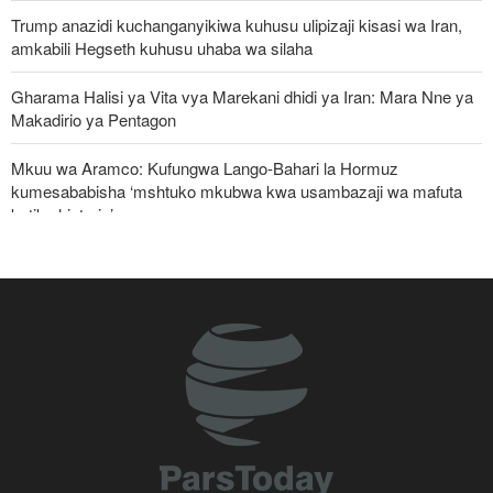
Trump anazidi kuchanganyikiwa kuhusu ulipizaji kisasi wa Iran,
amkabili Hegseth kuhusu uhaba wa silaha
Gharama Halisi ya Vita vya Marekani dhidi ya Iran: Mara Nne ya
Makadirio ya Pentagon
Mkuu wa Aramco: Kufungwa Lango-Bahari la Hormuz
kumesababisha ‘mshtuko mkubwa kwa usambazaji wa mafuta
katika historia’
Jeshi la Yemen lapiga meli nyingine ya mafuta ya Saudi Arabia
katika Bahari Nyekundu
Ghaza yafanya maziko makubwa zaidi ya halaiki ya Wapalestina
112 waliouliwa kikatili na Israel
ElBaradei kwa Netanyahu: Umeiharibu Gaza, sasa
unazungumzia "uhuru" wa watu wake!
Ripoti: Marekani inazishinikiza nchi za Afrika kujiondoa ICC au