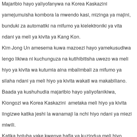
Majaribio hayo yaliyofanywa na Korea Kaskazini
yamejumuisha kombora la mwendo kasi, mizinga ya majini,
bunduki za automatiki na mifumo ya kielektroniki ya vita
ndani ya meli ya kivita ya Kang Kon.
Kim Jong Un amesema kuwa mazoezi hayo yamekusudiwa
lengo likiwa ni kuchunguza na kutihibitisha uwezo wa meli
hiyo ya kivita wa kutumia aina mbalimbali za mifumo ya
silaha ndani ya meli hiyo ya kivita wakati wa makabiliano.
Baada ya kushuhudia majaribio hayo yaliyofanikiwa,
Kiongozi wa Korea Kaskazini ametaka meli hiyo ya kivita
iingizwe katika jeshi la wanamaji la nchi hiyo ndani ya miezi
miwili.
Katika hotuba yake kwenye hafla ya kuzindua meli hiyo