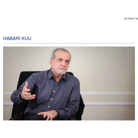
HABARI KUU
Pezeshkian: Iran inajulikana kama nchi yenye nguvu na
inayoheshimika; maadui wanalenga nembo za nguvu zake