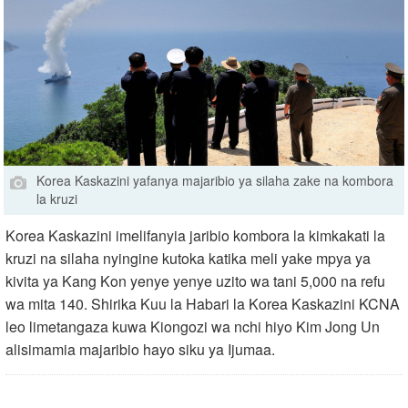
Korea Kaskazini yafanya majaribio ya silaha zake na kombora
la kruzi
Korea Kaskazini imelifanyia jaribio kombora la kimkakati la
kruzi na silaha nyingine kutoka katika meli yake mpya ya
kivita ya Kang Kon yenye yenye uzito wa tani 5,000 na refu
wa mita 140. Shirika Kuu la Habari la Korea Kaskazini KCNA
leo limetangaza kuwa Kiongozi wa nchi hiyo Kim Jong Un
alisimamia majaribio hayo siku ya Ijumaa.