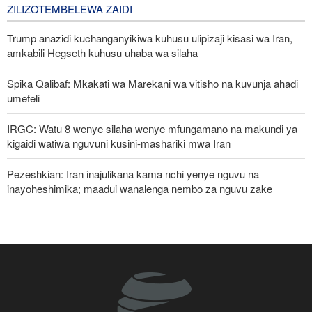
2 days ago
ZILIZOTEMBELEWA ZAIDI
Trump anazidi kuchanganyikiwa kuhusu ulipizaji kisasi wa Iran,
amkabili Hegseth kuhusu uhaba wa silaha
Spika Qalibaf: Mkakati wa Marekani wa vitisho na kuvunja ahadi
umefeli
IRGC: Watu 8 wenye silaha wenye mfungamano na makundi ya
kigaidi watiwa nguvuni kusini-mashariki mwa Iran
Pezeshkian: Iran inajulikana kama nchi yenye nguvu na
inayoheshimika; maadui wanalenga nembo za nguvu zake
Waziri wa Ulinzi: Vikosi vya Iran vimesheheni silaha za kujibu
mapigo kwa tishio lolote lile
Malengo yanayofuatiliwa na Marekani katika kuzichochea nchi za
Kiarabu zikabiliane na Iran
Pezeshkian: Iran itaunga mkono maamuzi yatakayochukuliwa na