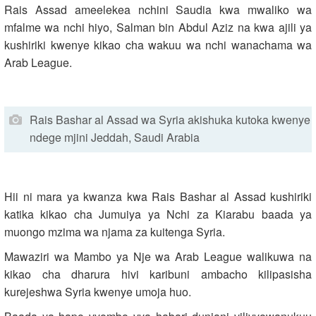
Rais Assad ameelekea nchini Saudia kwa mwaliko wa
mfalme wa nchi hiyo, Salman bin Abdul Aziz na kwa ajili ya
kushiriki kwenye kikao cha wakuu wa nchi wanachama wa
Arab League.
Rais Bashar al Assad wa Syria akishuka kutoka kwenye
ndege mjini Jeddah, Saudi Arabia
Hii ni mara ya kwanza kwa Rais Bashar al Assad kushiriki
katika kikao cha Jumuiya ya Nchi za Kiarabu baada ya
muongo mzima wa njama za kuitenga Syria.
Mawaziri wa Mambo ya Nje wa Arab League walikuwa na
kikao cha dharura hivi karibuni ambacho kilipasisha
kurejeshwa Syria kwenye umoja huo.