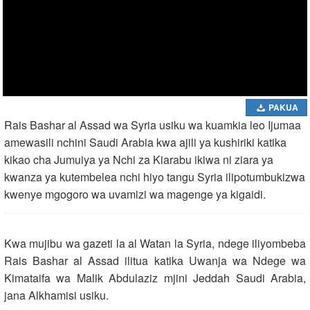
PAKUA
Rais Bashar al Assad wa Syria usiku wa kuamkia leo Ijumaa
amewasili nchini Saudi Arabia kwa ajili ya kushiriki katika
kikao cha Jumuiya ya Nchi za Kiarabu ikiwa ni ziara ya
kwanza ya kutembelea nchi hiyo tangu Syria ilipotumbukizwa
kwenye mgogoro wa uvamizi wa magenge ya kigaidi.
Kwa mujibu wa gazeti la al Watan la Syria, ndege iliyombeba
Rais Bashar al Assad ilitua katika Uwanja wa Ndege wa
Kimataifa wa Malik Abdulaziz mjini Jeddah Saudi Arabia,
jana Alkhamisi usiku.