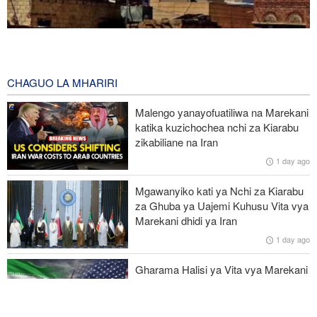
Mashambulizi mapya ya Yemen yaangamiza mamluki wa Saudia
wasiopungua 58
1 hour ago
CHAGUO LA MHARIRI
Mkuu wa Mossad awatimua maafisa wawili wakuu kwa kufeli
Malengo yanayofuatiliwa na Marekani
mpango wa kuipindua serikali ya Iran
katika kuzichochea nchi za Kiarabu
zikabiliane na Iran
Wabunge wa Uganda watilia shaka uamuzi wa serikali kutaka
1 day ago
kupeleka wanajeshi Ghaza
Mgawanyiko kati ya Nchi za Kiarabu
Miaka 81 baada ya US kuishambulia Hiroshima, Katibu Mkuu wa
za Ghuba ya Uajemi Kuhusu Vita vya
UN ataka silaha za nyuklia ziangamizwe
Marekani dhidi ya Iran
1 day ago
Watetezi wa Palestina washinda katika uteuzi wa wagombea wa
Democratic wa uchaguzi wa US
Gharama Halisi ya Vita vya Marekani
dhidi ya Iran: Mara Nne ya Makadirio
ya Pentagon