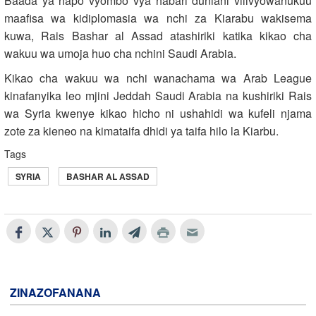
Baada ya hapo vyombo vya habari duniani vilivyowanukuu
maafisa wa kidiplomasia wa nchi za Kiarabu wakisema
kuwa, Rais Bashar al Assad atashiriki katika kikao cha
wakuu wa umoja huo cha nchini Saudi Arabia.
Kikao cha wakuu wa nchi wanachama wa Arab League
kinafanyika leo mjini Jeddah Saudi Arabia na kushiriki Rais
wa Syria kwenye kikao hicho ni ushahidi wa kufeli njama
zote za kieneo na kimataifa dhidi ya taifa hilo la Kiarbu.
Tags
SYRIA
BASHAR AL ASSAD
ZINAZOFANANA