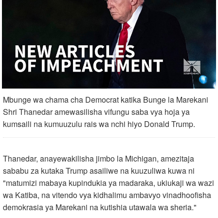
Mbunge wa chama cha Democrat katika Bunge la Marekani
Shri Thanedar amewasilisha vifungu saba vya hoja ya
kumsaili na kumuuzulu rais wa nchi hiyo Donald Trump.
Thanedar, anayewakilisha jimbo la Michigan, amezitaja
sababu za kutaka Trump asailiwe na kuuzuliwa kuwa ni
"matumizi mabaya kupindukia ya madaraka, ukiukaji wa wazi
wa Katiba, na vitendo vya kidhalimu ambavyo vinadhoofisha
demokrasia ya Marekani na kutishia utawala wa sheria."