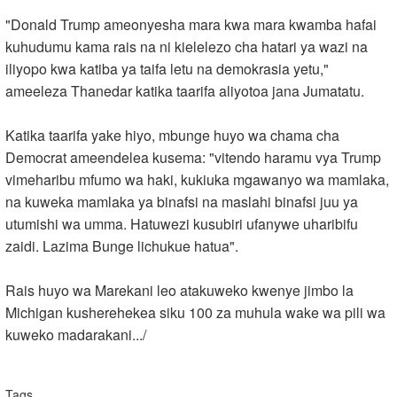
"Donald Trump ameonyesha mara kwa mara kwamba hafai
kuhudumu kama rais na ni kielelezo cha hatari ya wazi na
iliyopo kwa katiba ya taifa letu na demokrasia yetu,"
ameeleza Thanedar katika taarifa aliyotoa jana Jumatatu.
Katika taarifa yake hiyo, mbunge huyo wa chama cha
Democrat ameendelea kusema: "vitendo haramu vya Trump
vimeharibu mfumo wa haki, kukiuka mgawanyo wa mamlaka,
na kuweka mamlaka ya binafsi na maslahi binafsi juu ya
utumishi wa umma. Hatuwezi kusubiri ufanywe uharibifu
zaidi. Lazima Bunge lichukue hatua".
Rais huyo wa Marekani leo atakuweko kwenye jimbo la
Michigan kusherehekea siku 100 za muhula wake wa pili wa
kuweko madarakani.../
Tags