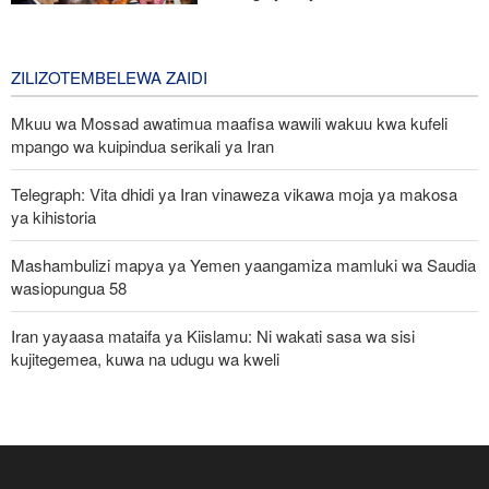
katika kuzichochea nchi za Kiarabu
zikabiliane na Iran
3 days ago
ZILIZOTEMBELEWA ZAIDI
Mkuu wa Mossad awatimua maafisa wawili wakuu kwa kufeli
mpango wa kuipindua serikali ya Iran
Telegraph: Vita dhidi ya Iran vinaweza vikawa moja ya makosa
ya kihistoria
Mashambulizi mapya ya Yemen yaangamiza mamluki wa Saudia
wasiopungua 58
Iran yayaasa mataifa ya Kiislamu: Ni wakati sasa wa sisi
kujitegemea, kuwa na udugu wa kweli
Uturuki, Saudi Arabia na Pakistan zasaini mkataba wa pamoja wa
ulinzi huku nguvu ya Marekani ikipungua
Russia yashambulia eneo la kutengeneza makombora na ghala