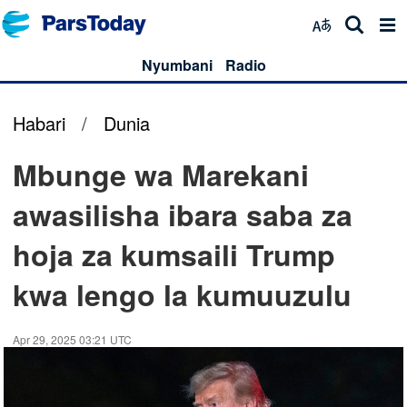
Nyumbani
Radio
Habari
/
Dunia
Mbunge wa Marekani
awasilisha ibara saba za
hoja za kumsaili Trump
kwa lengo la kumuuzulu
Apr 29, 2025 03:21 UTC