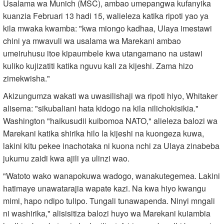
Usalama wa Munich (MSC), ambao umepangwa kufanyika
kuanzia Februari 13 hadi 15, walieleza katika ripoti yao ya
kila mwaka kwamba: "kwa miongo kadhaa, Ulaya imestawi
chini ya mwavuli wa usalama wa Marekani ambao
umeiruhusu itoe kipaumbele kwa utangamano na ustawi
kuliko kujizatiti katika nguvu kali za kijeshi. Zama hizo
zimekwisha."
Akizungumza wakati wa uwasilishaji wa ripoti hiyo, Whitaker
alisema: "sikubaliani hata kidogo na kila nilichokisikia."
Washington "haikusudii kuibomoa NATO," alieleza balozi wa
Marekani katika shirika hilo la kijeshi na kuongeza kuwa,
lakini kitu pekee inachotaka ni kuona nchi za Ulaya zinabeba
jukumu zaidi kwa ajili ya ulinzi wao.
"Watoto wako wanapokuwa wadogo, wanakutegemea. Lakini
hatimaye unawatarajia wapate kazi. Na kwa hiyo kwangu
mimi, hapo ndipo tulipo. Tungali tunawapenda. Ninyi mngali
ni washirika," alisisitiza balozi huyo wa Marekani kuiambia