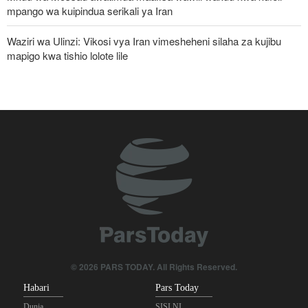
mpango wa kuipindua serikali ya Iran
Waziri wa Ulinzi: Vikosi vya Iran vimesheheni silaha za kujibu
mapigo kwa tishio lolote lile
Malengo yanayofuatiliwa na Marekani katika kuzichochea nchi za
Kiarabu zikabiliane na Iran
IRGC: Watu 8 wenye silaha wenye mfungamano na makundi ya
kigaidi watiwa nguvuni kusini-mashariki mwa Iran
Pezeshkian: Iran inajulikana kama nchi yenye nguvu na
inayoheshimika; maadui wanalenga nembo za nguvu zake
Mgawanyiko kati ya Nchi za Kiarabu za Ghuba ya Uajemi
Kuhusu Vita vya Marekani dhidi ya Iran
Watetezi wa Palestina washinda katika uteuzi wa wagombea wa
© 2026 PARS TODAY. All Rights Reserved.
Democratic wa uchaguzi wa US
Habari
Pars Today
Dunia
SISI NI