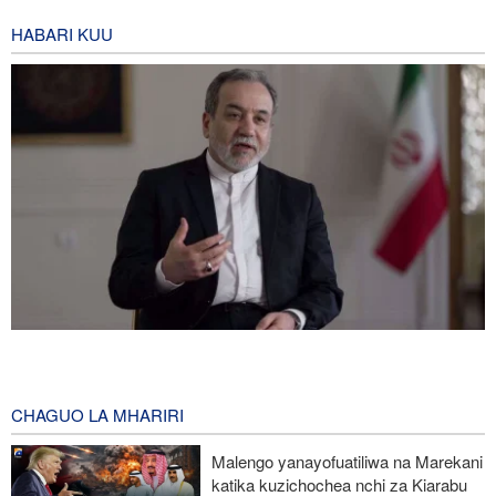
HABARI KUU
Iran yayaasa mataifa ya Kiislamu ya eneo: Ni wakati sasa wa sisi
kujitegemea wenyewe, kuwa na udugu wa kweli
2 hours ago
CHAGUO LA MHARIRI
Telegraph: Vita dhidi ya Iran vinaweza vikawa moja ya makosa
Malengo yanayofuatiliwa na Marekani
ya kihistoria
katika kuzichochea nchi za Kiarabu