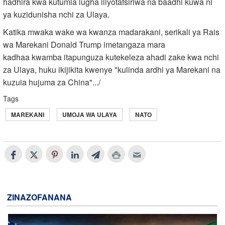
hadhira kwa kutumia lugha iliyotafsiriwa na baadhi kuwa ni
ya kuzidunisha nchi za Ulaya.
Katika mwaka wake wa kwanza madarakani, serikali ya Rais
wa Marekani Donald Trump imetangaza mara
kadhaa kwamba itapunguza kutekeleza ahadi zake kwa nchi
za Ulaya, huku ikijikita kwenye "kulinda ardhi ya Marekani na
kuzuia hujuma za China".../
Tags
MAREKANI
UMOJA WA ULAYA
NATO
ZINAZOFANANA