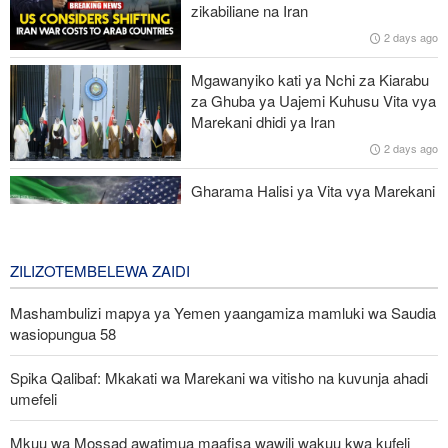
zikabiliane na Iran
Uturuki, Saudi Arabia na Pakistan zasaini mkataba wa pamoja wa
2 days ago
ulinzi huku nguvu ya Marekani ikipungua
Mgawanyiko kati ya Nchi za Kiarabu
Wakulima wa Kenya wakanusha madai ya matumizi ya sianidi
za Ghuba ya Uajemi Kuhusu Vita vya
baada ya tembo 15 kufa huko Amboseli
Marekani dhidi ya Iran
2 days ago
Mlipuko wa Ebola Kongo wapindukia maambukizi 4,000
Gharama Halisi ya Vita vya Marekani
dhidi ya Iran: Mara Nne ya Makadirio
ya Pentagon
3 days ago
ZILIZOTEMBELEWA ZAIDI
Mashambulizi mapya ya Yemen yaangamiza mamluki wa Saudia
wasiopungua 58
Spika Qalibaf: Mkakati wa Marekani wa vitisho na kuvunja ahadi
umefeli
Mkuu wa Mossad awatimua maafisa wawili wakuu kwa kufeli