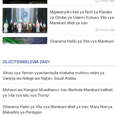
2 hours ago
maambukizi yakienea
Mgawanyiko kati ya Nchi za Kiarabu
Interpol: Akili Mnemba (AI) inatumika katika 55% ya uhalifu wa
za Ghuba ya Uajemi Kuhusu Vita vya
mtandaoni barani Afrika
Marekani dhidi ya Iran
3 hours ago
Ruto asema serikali imetekeleza ahadi ilizowapa Waislamu wa
Kenya
Gharama Halisi ya Vita vya Marekani
dhidi ya Iran: Mara Nne ya Makadirio
ya Pentagon
1 day ago
ZILIZOTEMBELEWA ZAIDI
Vikosi vya Yemen vyashambulia shabaha muhimu ndani ya
Uwanja wa Ndege wa Najran, Saudi Arabia
Mshauri wa Kiongozi Muadhamu: Iran iliishinda Marekani katikati
ya 'vita vya tatu vya Trump'
Gharama Halisi ya Vita vya Marekani dhidi ya Iran: Mara Nne ya
Makadirio ya Pentagon