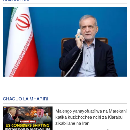
Pezeshkian: Iran itaunga mkono maamuzi yatakayochukuliwa na
viongozi wa Palestina
5 hours ago
CHAGUO LA MHARIRI
Trump anazidi kuchanganyikiwa kuhusu ulipizaji kisasi wa Iran,
Malengo yanayofuatiliwa na Marekani
amkabili Hegseth kuhusu uhaba wa silaha
katika kuzichochea nchi za Kiarabu
zikabiliane na Iran
Kituo kikubwa zaidi cha matibabu ya Ebola DRC huku