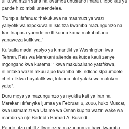
ulikuwa mzuri sana na kwamba uhusiano imara uliopo kati ya
pande hizo mbili unaendelea.
Trump alifafanua: "hakukuwa na maamuzi ya wazi
yaliyofikiwa isipokuwa nilisisitiza kwamba mazungumzo na
Iran inapasa yaendelee ili kuona kama makubaliano
yanaweza kufikiwa."
Kufuatia madai yasiyo ya kimantiki ya Washington kwa
Tehran, Rais wa Marekani aliendelea kutoa kauli zenye
mgongano kwa kusema: "ikiwa makubaliano yatafikiwa,
nilimtaka waziri mkuu ajue kwamba hiki ndicho kipaumbele
chetu. Ikiwa hayatafikiwa, tutaona nini yatakuwa matokeo
yake".
Duru mpya ya mazungumzo ya nyuklia kati ya Iran na
Marekani ilifanyika Ijumaa ya Februari 6, 2026, huko Muscat,
kwa usimamizi wa Ufalme wa Oman kupitia waziri wake wa
mambo ya nje Badr bin Hamad Al Busaidi.
Pande hizo mbili ziliyaelezea mazungumzo hayo kwamba