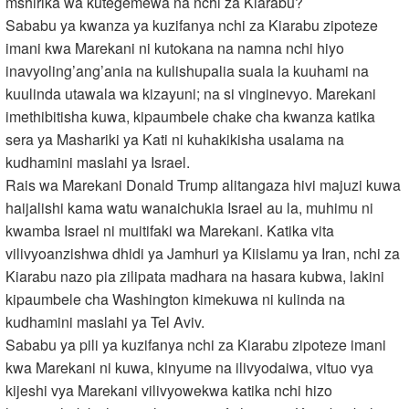
mshirika wa kutegemewa na nchi za Kiarabu?
Sababu ya kwanza ya kuzifanya nchi za Kiarabu zipoteze
imani kwa Marekani ni kutokana na namna nchi hiyo
inavyoling’ang’ania na kulishupalia suala la kuuhami na
kuulinda utawala wa kizayuni; na si vinginevyo. Marekani
imethibitisha kuwa, kipaumbele chake cha kwanza katika
sera ya Mashariki ya Kati ni kuhakikisha usalama na
kudhamini maslahi ya Israel.
Rais wa Marekani Donald Trump alitangaza hivi majuzi kuwa
haijalishi kama watu wanaichukia Israel au la, muhimu ni
kwamba Israel ni muitifaki wa Marekani. Katika vita
vilivyoanzishwa dhidi ya Jamhuri ya Kiislamu ya Iran, nchi za
Kiarabu nazo pia zilipata madhara na hasara kubwa, lakini
kipaumbele cha Washington kimekuwa ni kulinda na
kudhamini maslahi ya Tel Aviv.
Sababu ya pili ya kuzifanya nchi za Kiarabu zipoteze imani
kwa Marekani ni kuwa, kinyume na ilivyodaiwa, vituo vya
kijeshi vya Marekani vilivyowekwa katika nchi hizo