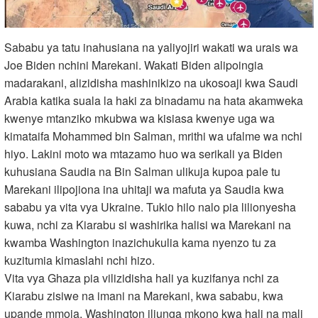
Sababu ya tatu inahusiana na yaliyojiri wakati wa urais wa
Joe Biden nchini Marekani. Wakati Biden alipoingia
madarakani, alizidisha mashinikizo na ukosoaji kwa Saudi
Arabia katika suala la haki za binadamu na hata akamweka
kwenye mtanziko mkubwa wa kisiasa kwenye uga wa
kimataifa Mohammed bin Salman, mrithi wa ufalme wa nchi
hiyo. Lakini moto wa mtazamo huo wa serikali ya Biden
kuhusiana Saudia na Bin Salman ulikuja kupoa pale tu
Marekani ilipojiona ina uhitaji wa mafuta ya Saudia kwa
sababu ya vita vya Ukraine. Tukio hilo nalo pia lilionyesha
kuwa, nchi za Kiarabu si washirika halisi wa Marekani na
kwamba Washington inazichukulia kama nyenzo tu za
kuzitumia kimaslahi nchi hizo.
Vita vya Ghaza pia vilizidisha hali ya kuzifanya nchi za
Kiarabu zisiwe na imani na Marekani, kwa sababu, kwa
upande mmoja, Washington iliunga mkono kwa hali na mali