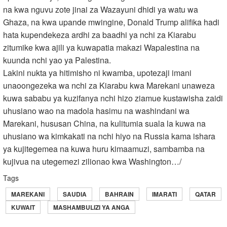
na kwa nguvu zote jinai za Wazayuni dhidi ya watu wa
Ghaza, na kwa upande mwingine, Donald Trump alifika hadi
hata kupendekeza ardhi za baadhi ya nchi za Kiarabu
zitumike kwa ajili ya kuwapatia makazi Wapalestina na
kuunda nchi yao ya Palestina.
Lakini nukta ya hitimisho ni kwamba, upotezaji imani
unaoongezeka wa nchi za Kiarabu kwa Marekani unaweza
kuwa sababu ya kuzifanya nchi hizo ziamue kustawisha zaidi
uhusiano wao na madola hasimu na washindani wa
Marekani, hususan China, na kulitumia suala la kuwa na
uhusiano wa kimkakati na nchi hiyo na Russia kama ishara
ya kujitegemea na kuwa huru kimaamuzi, sambamba na
kujivua na utegemezi zilionao kwa Washington…/
Tags
MAREKANI
SAUDIA
BAHRAIN
IMARATI
QATAR
KUWAIT
MASHAMBULIZI YA ANGA