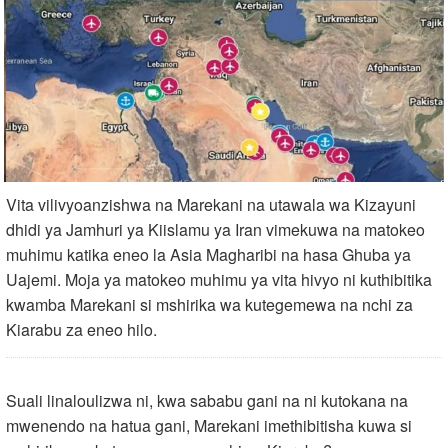
Vita vilivyoanzishwa na Marekani na utawala wa Kizayuni
dhidi ya Jamhuri ya Kiislamu ya Iran vimekuwa na matokeo
muhimu katika eneo la Asia Magharibi na hasa Ghuba ya
Uajemi. Moja ya matokeo muhimu ya vita hivyo ni kuthibitika
kwamba Marekani si mshirika wa kutegemewa na nchi za
Kiarabu za eneo hilo.
Suali linaloulizwa ni, kwa sababu gani na ni kutokana na
mwenendo na hatua gani, Marekani imethibitisha kuwa si