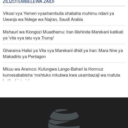
ZILIZOTEMBELEWA ZAIDI
3 days ago
Vikosi vya Yemen vyashambulia shabaha muhimu ndani ya
Uwanja wa Ndege wa Najran, Saudi Arabia
Mshauri wa Kiongozi Muadhamu: Iran iliishinda Marekani katikati
ya 'vita vya tatu vya Trump'
Gharama Halisi ya Vita vya Marekani dhidi ya Iran: Mara Nne ya
Makadirio ya Pentagon
Mkuu wa Aramco: Kufungwa Lango-Bahari la Hormuz
kumesababisha ‘mshtuko mkubwa kwa usambazaji wa mafuta
katika historia’
Jeshi la Yemen lapiga meli nyingine ya mafuta ya Saudi Arabia
katika Bahari Nyekundu
Ghaza yafanya maziko makubwa zaidi ya halaiki ya Wapalestina
112 waliouliwa kikatili na Israel