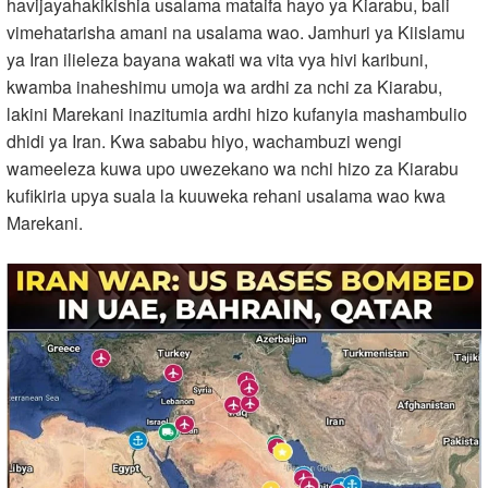
havijayahakikishia usalama mataifa hayo ya Kiarabu, bali
vimehatarisha amani na usalama wao. Jamhuri ya Kiislamu
ya Iran ilieleza bayana wakati wa vita vya hivi karibuni,
kwamba inaheshimu umoja wa ardhi za nchi za Kiarabu,
lakini Marekani inazitumia ardhi hizo kufanyia mashambulio
dhidi ya Iran. Kwa sababu hiyo, wachambuzi wengi
wameeleza kuwa upo uwezekano wa nchi hizo za Kiarabu
kufikiria upya suala la kuuweka rehani usalama wao kwa
Marekani.