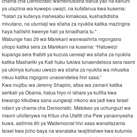
chama cha Democratic wameihusisha barua yao na kanuni
ya ulazima wa kuwepo uwazi, na kufafanua kwa kusema:
"hatari za kufanya mahesabu kimakosa, kushadidisha
mivutano, na utumiaji wa silaha za nyuklia katika mazingira
haya haliishii kwenye hali ya kinadharia tu."
Wabunge hao 29 wa Marekani wameashiria mgongano
uliopo katika sera za Marekani na kusema: “Hatuwezi
kupanga sera thabiti ya kuzuia ueneaji wa silaha za nyuklia
katika Mashariki ya Kati huku tukiwa tunaendeleza sera rasmi
ya ukimya kuhusu uwezo wa silaha za nyuklia wa mhusika
mkuu katika mgogoro unaoendelea hivi sasa.”
Kwa mujibu wa Jeremy Shapiro, afisa wa zamani katika
serikali ya Obama, hatua hiyo ni ishara ya kufifia kwa
kiwango kikubwa sana uungwaji mkono wa jadi kwa Israel
ndani ya chama cha Democratic. Matokeo ya uchunguzi wa
maoni uliofanywa na Kituo cha Utafiti cha Pew yanaonyesha
kuwa, asilimia 80 ya Wademocrat hivi sasa wanaitazama
Israel kwa jicho baya na wanataka iwajibishwe kwa kutumia