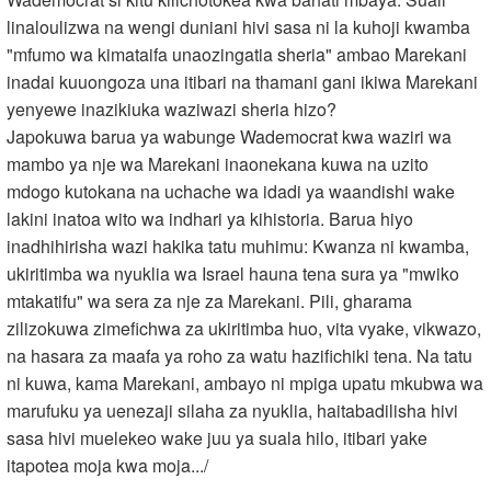
linaloulizwa na wengi duniani hivi sasa ni la kuhoji kwamba
"mfumo wa kimataifa unaozingatia sheria" ambao Marekani
inadai kuuongoza una itibari na thamani gani ikiwa Marekani
yenyewe inazikiuka waziwazi sheria hizo?
Japokuwa barua ya wabunge Wademocrat kwa waziri wa
mambo ya nje wa Marekani inaonekana kuwa na uzito
mdogo kutokana na uchache wa idadi ya waandishi wake
lakini inatoa wito wa indhari ya kihistoria. Barua hiyo
inadhihirisha wazi hakika tatu muhimu: Kwanza ni kwamba,
ukiritimba wa nyuklia wa Israel hauna tena sura ya "mwiko
mtakatifu" wa sera za nje za Marekani. Pili, gharama
zilizokuwa zimefichwa za ukiritimba huo, vita vyake, vikwazo,
na hasara za maafa ya roho za watu hazifichiki tena. Na tatu
ni kuwa, kama Marekani, ambayo ni mpiga upatu mkubwa wa
marufuku ya uenezaji silaha za nyuklia, haitabadilisha hivi
sasa hivi muelekeo wake juu ya suala hilo, itibari yake
itapotea moja kwa moja.../