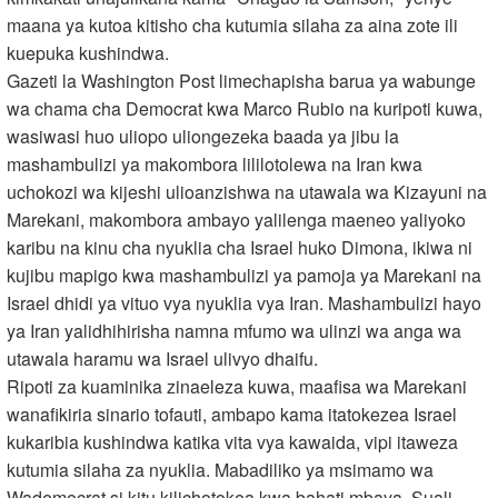
maana ya kutoa kitisho cha kutumia silaha za aina zote ili
kuepuka kushindwa.
Gazeti la Washington Post limechapisha barua ya wabunge
wa chama cha Democrat kwa Marco Rubio na kuripoti kuwa,
wasiwasi huo uliopo uliongezeka baada ya jibu la
mashambulizi ya makombora lililotolewa na Iran kwa
uchokozi wa kijeshi ulioanzishwa na utawala wa Kizayuni na
Marekani, makombora ambayo yalilenga maeneo yaliyoko
karibu na kinu cha nyuklia cha Israel huko Dimona, ikiwa ni
kujibu mapigo kwa mashambulizi ya pamoja ya Marekani na
Israel dhidi ya vituo vya nyuklia vya Iran. Mashambulizi hayo
ya Iran yalidhihirisha namna mfumo wa ulinzi wa anga wa
utawala haramu wa Israel ulivyo dhaifu.
Ripoti za kuaminika zinaeleza kuwa, maafisa wa Marekani
wanafikiria sinario tofauti, ambapo kama itatokezea Israel
kukaribia kushindwa katika vita vya kawaida, vipi itaweza
kutumia silaha za nyuklia. Mabadiliko ya msimamo wa
Wademocrat si kitu kilichotokea kwa bahati mbaya. Suali