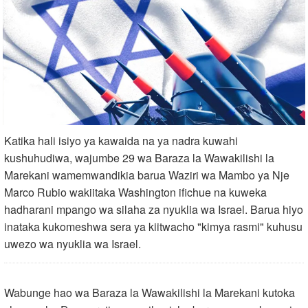
Katika hali isiyo ya kawaida na ya nadra kuwahi
kushuhudiwa, wajumbe 29 wa Baraza la Wawakilishi la
Marekani wamemwandikia barua Waziri wa Mambo ya Nje
Marco Rubio wakiitaka Washington ifichue na kuweka
hadharani mpango wa silaha za nyuklia wa Israel. Barua hiyo
inataka kukomeshwa sera ya kiitwacho "kimya rasmi" kuhusu
uwezo wa nyuklia wa Israel.
Wabunge hao wa Baraza la Wawakilishi la Marekani kutoka