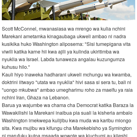
Scott McConnel, mwanasiasa wa mrengo wa kulia nchini
Marekani ametamka kinagaubaga ukweli ambao ni nadra
kusikika huko Washington aliposema: "Sisi tumepigana vita
viwili katika karne hii kwa ajili ya kulinda ukiritimba wa
nyuklia wa Israel. Labda tunaweza angalau kuzungumza
kuhusu hilo."
Kauli hiyo inaweka hadharani ukweli mchungu wa kwamba,
doktrini iitwayo "utata wa nyuklia" hivi sasa si sera tu, bali ni
"uongo mkubwa" ambao umegharimu roho za maelfu ya raia
nchini Iran, Ghaza na Lebanon.
Barua ya wajumbe wa chama cha Democrat katika Baraza la
Wawakilishi la Marekani inaibua pia suali la kisheria ambalo
Washington imekwepa kulijibu kwa muda wa karibu miongo
sita. Kwa mujibu wa kifungu cha Marekebisho ya Symington
ni marufuku kutoa msaada wowote wa kiuchumi au kijeshi