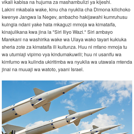
vikali kabisa na hujuma za mashambulizi ya kijeshi.
Lakini mkabala wake, kinu cha nyuklia cha Dimona kilichoko
kwenye Jangwa la Negev, ambacho hakijawahi kumruhusu
kuingia ndani yake hata mkaguzi mmoja wa kimataifa,
kinajulikana kwa jina la "Siri Iliyo Wazi." Siri ambayo
Marekani na washirika wake wa Ulaya wako tayari kukiuka
sheria zote za kimataifa ili kuitunza. Huu ni mfano mmoja tu
wa utumiaji vipimo vya kindumakuwili; huu ni usanifu wa
kimfumo wa kulinda ukiritimba wa nyuklia wa utawala mtenda
jinai na muuaji wa watoto, yaani Israel.