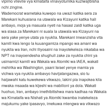
vipimo vilevile vya kimataifa vinavyotumika kuziwajibisha
nchi zingine.
Wademocrat wametaka kuwepo na uwazi katika sera za
Marekani kuhusiana na utawala wa Kizayuni katika hali
ambayo, moja ya masuala nyeti na hasasi zaidi katika uga
wa siasa za Marekani ni suala la utawala wa Kizayuni na
sera yake yenye utata ya nyuklia. Marekani imeanzisha vita
kamili kwa lengo la kuuangamiza mpango wa amani wa
nyuklia wa Iran, nchi iliyosaini na inayotekeleza mkataba wa
NPT na inayoendesha shughuli zake za nyuklia chini ya
usimamizi kamili wa Wakala wa Atomiki wa IAEA, wakati
mshirika wa Washington, yaani Israel yenye mamia ya
vichwa vya nyuklia ambavyo havijatangazwa, sio tu
haijawahi katu kuwekewa vikwazo, lakini pia inapokea kila
mwaka msaada wa kijeshi wa mabilioni ya dola. Wakati
huohuo, Iran, ambayo imethibitishwa mara kadhaa na Wakala
wa Kimataifa wa Nishati ya Atomiki kwamba inatekeleza
majukumu yake ipasavyo, imekuwa mlengwa wa vikwazo