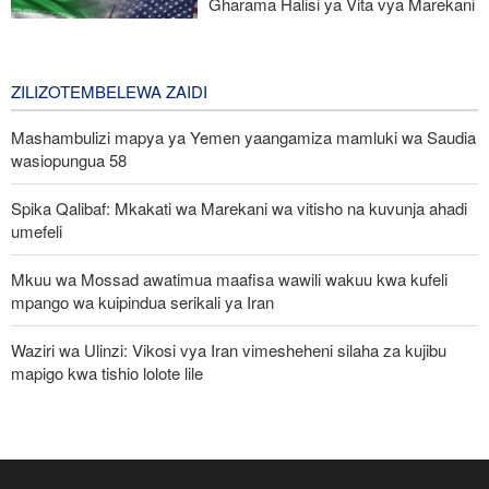
Gharama Halisi ya Vita vya Marekani
dhidi ya Iran: Mara Nne ya Makadirio
ya Pentagon
3 days ago
ZILIZOTEMBELEWA ZAIDI
Mashambulizi mapya ya Yemen yaangamiza mamluki wa Saudia
wasiopungua 58
Spika Qalibaf: Mkakati wa Marekani wa vitisho na kuvunja ahadi
umefeli
Mkuu wa Mossad awatimua maafisa wawili wakuu kwa kufeli
mpango wa kuipindua serikali ya Iran
Waziri wa Ulinzi: Vikosi vya Iran vimesheheni silaha za kujibu
mapigo kwa tishio lolote lile
IRGC: Watu 8 wenye silaha wenye mfungamano na makundi ya
kigaidi watiwa nguvuni kusini-mashariki mwa Iran