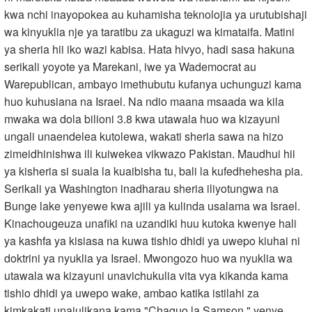
kwa nchi inayopokea au kuhamisha teknolojia ya urutubishaji
wa kinyuklia nje ya taratibu za ukaguzi wa kimataifa. Matini
ya sheria hii iko wazi kabisa. Hata hivyo, hadi sasa hakuna
serikali yoyote ya Marekani, iwe ya Wademocrat au
Warepublican, ambayo imethubutu kufanya uchunguzi kama
huo kuhusiana na Israel. Na ndio maana msaada wa kila
mwaka wa dola bilioni 3.8 kwa utawala huo wa kizayuni
ungali unaendelea kutolewa, wakati sheria sawa na hizo
zimeidhinishwa ili kuiwekea vikwazo Pakistan. Maudhui hii
ya kisheria si suala la kuaibisha tu, bali la kufedhehesha pia.
Serikali ya Washington inadharau sheria iliyotungwa na
Bunge lake yenyewe kwa ajili ya kulinda usalama wa Israel.
Kinachougeuza unafiki na uzandiki huu kutoka kwenye hali
ya kashfa ya kisiasa na kuwa tishio dhidi ya uwepo kiuhai ni
doktrini ya nyuklia ya Israel. Mwongozo huo wa nyuklia wa
utawala wa kizayuni unavichukulia vita vya kikanda kama
tishio dhidi ya uwepo wake, ambao katika istilahi za
kimkakati unajulikana kama "Chaguo la Samson," yenye