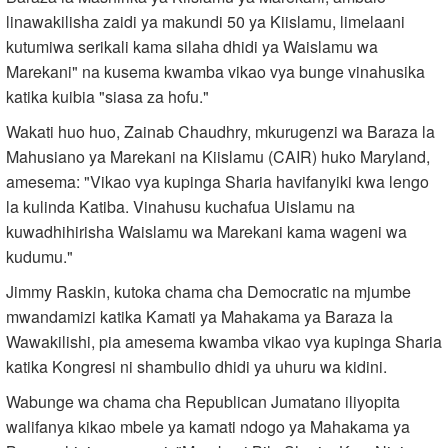
linawakilisha zaidi ya makundi 50 ya Kiislamu, limelaani
kutumiwa serikali kama silaha dhidi ya Waislamu wa
Marekani" na kusema kwamba vikao vya bunge vinahusika
katika kuibia "siasa za hofu."
Wakati huo huo, Zainab Chaudhry, mkurugenzi wa Baraza la
Mahusiano ya Marekani na Kiislamu (CAIR) huko Maryland,
amesema: "Vikao vya kupinga Sharia havifanyiki kwa lengo
la kulinda Katiba. Vinahusu kuchafua Uislamu na
kuwadhihirisha Waislamu wa Marekani kama wageni wa
kudumu."
Jimmy Raskin, kutoka chama cha Democratic na mjumbe
mwandamizi katika Kamati ya Mahakama ya Baraza la
Wawakilishi, pia amesema kwamba vikao vya kupinga Sharia
katika Kongresi ni shambulio dhidi ya uhuru wa kidini.
Wabunge wa chama cha Republican Jumatano iliyopita
walifanya kikao mbele ya kamati ndogo ya Mahakama ya