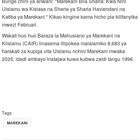
Bunge chini ya anwani: "Marekani Bila Sharia: Kwa Nini
Uislamu wa Kisiasa na Sheria ya Sharia Haviendani na
Katiba ya Marekani." Kikao kingine kama hicho pia kilifanyika
mwezi Februari.
Wakati huo huo Baraza la Mahusiano ya Marekani na
Kiislamu (CAIR) linasema lilipokea malalamiko 8,683 ya
harakati za kupiga vita Uislamu nchini Marekani mwaka
2025, idadi ambayo inatajwa kuwa kubwa zaidi tangu 1996.
Tags
MAREKANI