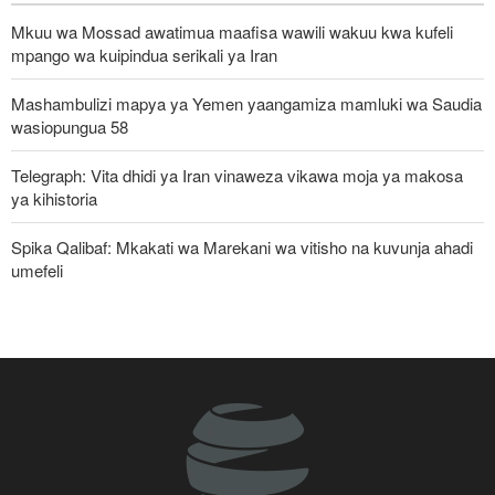
Mkuu wa Mossad awatimua maafisa wawili wakuu kwa kufeli
mpango wa kuipindua serikali ya Iran
Mashambulizi mapya ya Yemen yaangamiza mamluki wa Saudia
wasiopungua 58
Telegraph: Vita dhidi ya Iran vinaweza vikawa moja ya makosa
ya kihistoria
Spika Qalibaf: Mkakati wa Marekani wa vitisho na kuvunja ahadi
umefeli
Iran yayaasa mataifa ya Kiislamu: Ni wakati sasa wa sisi
kujitegemea, kuwa na udugu wa kweli
Waziri wa Ulinzi: Vikosi vya Iran vimesheheni silaha za kujibu
mapigo kwa tishio lolote lile
Uturuki, Saudi Arabia na Pakistan zasaini mkataba wa pamoja wa
ulinzi huku nguvu ya Marekani ikipungua