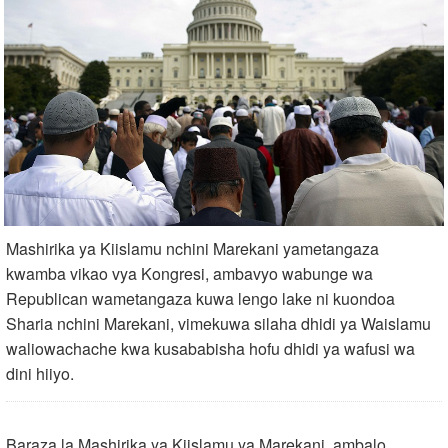
Mashirika ya Kiislamu nchini Marekani yametangaza
kwamba vikao vya Kongresi, ambavyo wabunge wa
Republican wametangaza kuwa lengo lake ni kuondoa
Sharia nchini Marekani, vimekuwa silaha dhidi ya Waislamu
waliowachache kwa kusababisha hofu dhidi ya wafusi wa
dini hiiyo.
Baraza la Mashirika ya Kiislamu ya Marekani, ambalo