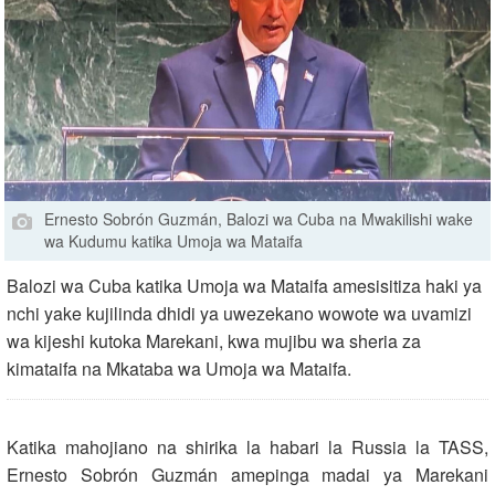
Ernesto Sobrón Guzmán, Balozi wa Cuba na Mwakilishi wake
wa Kudumu katika Umoja wa Mataifa
Balozi wa Cuba katika Umoja wa Mataifa amesisitiza haki ya
nchi yake kujilinda dhidi ya uwezekano wowote wa uvamizi
wa kijeshi kutoka Marekani, kwa mujibu wa sheria za
kimataifa na Mkataba wa Umoja wa Mataifa.
Katika mahojiano na shirika la habari la Russia la TASS,
Ernesto Sobrón Guzmán amepinga madai ya Marekani