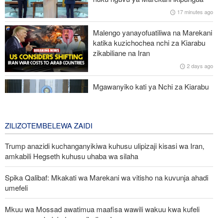
wasiopungua 58
17 minutes ago
Mkuu wa Mossad awatimua maafisa wawili wakuu kwa kufeli
Malengo yanayofuatiliwa na Marekani
mpango wa kuipindua serikali ya Iran
katika kuzichochea nchi za Kiarabu
zikabiliane na Iran
Wabunge wa Uganda watilia shaka uamuzi wa serikali kutaka
2 days ago
kupeleka wanajeshi Ghaza
Mgawanyiko kati ya Nchi za Kiarabu
za Ghuba ya Uajemi Kuhusu Vita vya
Marekani dhidi ya Iran
2 days ago
ZILIZOTEMBELEWA ZAIDI
Trump anazidi kuchanganyikiwa kuhusu ulipizaji kisasi wa Iran,
amkabili Hegseth kuhusu uhaba wa silaha
Spika Qalibaf: Mkakati wa Marekani wa vitisho na kuvunja ahadi
umefeli
Mkuu wa Mossad awatimua maafisa wawili wakuu kwa kufeli