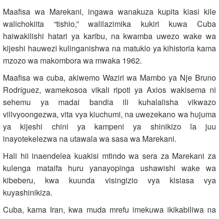
Maafisa wa Marekani, ingawa wanakuza kupita kiasi kile
walichokiita “tishio,” walilazimika kukiri kuwa Cuba
haiwakilishi hatari ya karibu, na kwamba uwezo wake wa
kijeshi hauwezi kulinganishwa na matukio ya kihistoria kama
mzozo wa makombora wa mwaka 1962.
Maafisa wa cuba, akiwemo Waziri wa Mambo ya Nje Bruno
Rodríguez, wamekosoa vikali ripoti ya Axios wakisema ni
sehemu ya madai bandia ili kuhalalisha vikwazo
vilivyoongezwa, vita vya kiuchumi, na uwezekano wa hujuma
ya kijeshi chini ya kampeni ya shinikizo la juu
inayotekelezwa na utawala wa sasa wa Marekani.
Hali hii inaendelea kuakisi mtindo wa sera za Marekani za
kulenga mataifa huru yanayopinga ushawishi wake wa
kibeberu, kwa kuunda visingizio vya kisiasa vya
kuyashinikiza.
Cuba, kama Iran, kwa muda mrefu imekuwa ikikabiliwa na