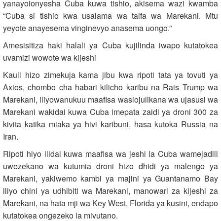
yanayoionyesha Cuba kuwa tishio, akisema wazi kwamba
“Cuba si tishio kwa usalama wa taifa wa Marekani. Mtu
yeyote anayesema vinginevyo anasema uongo.”
Amesisitiza haki halali ya Cuba kujilinda iwapo kutatokea
uvamizi wowote wa kijeshi
Kauli hizo zimekuja kama jibu kwa ripoti tata ya tovuti ya
Axios, chombo cha habari kilicho karibu na Rais Trump wa
Marekani, iliyowanukuu maafisa wasiojulikana wa ujasusi wa
Marekani wakidai kuwa Cuba imepata zaidi ya droni 300 za
kivita katika miaka ya hivi karibuni, hasa kutoka Russia na
Iran.
Ripoti hiyo ilidai kuwa maafisa wa jeshi la Cuba wamejadili
uwezekano wa kutumia droni hizo dhidi ya malengo ya
Marekani, yakiwemo kambi ya majini ya Guantanamo Bay
iliyo chini ya udhibiti wa Marekani, manowari za kijeshi za
Marekani, na hata mji wa Key West, Florida ya kusini, endapo
kutatokea ongezeko la mivutano.