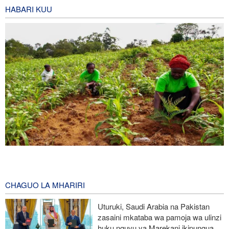
HABARI KUU
Wakulima wa Kenya wakanusha madai ya matumizi ya sianidi
baada ya tembo 15 kufa huko Amboseli
20 minutes ago
CHAGUO LA MHARIRI
Mlipuko wa Ebola Kongo wapindukia maambukizi 4,000
Uturuki, Saudi Arabia na Pakistan
zasaini mkataba wa pamoja wa ulinzi
Mashambulizi mapya ya Yemen yaangamiza mamluki wa Saudia
huku nguvu ya Marekani ikipungua