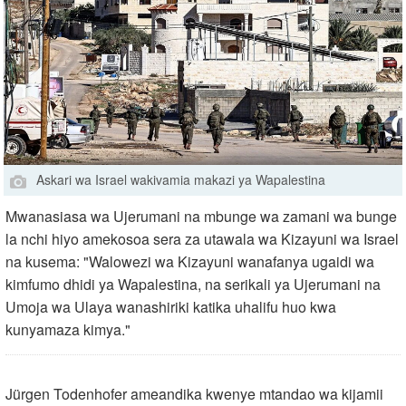
Askari wa Israel wakivamia makazi ya Wapalestina
Mwanasiasa wa Ujerumani na mbunge wa zamani wa bunge
la nchi hiyo amekosoa sera za utawala wa Kizayuni wa Israel
na kusema: "Walowezi wa Kizayuni wanafanya ugaidi wa
kimfumo dhidi ya Wapalestina, na serikali ya Ujerumani na
Umoja wa Ulaya wanashiriki katika uhalifu huo kwa
kunyamaza kimya."
Jürgen Todenhofer ameandika kwenye mtandao wa kijamii