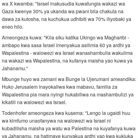
wa X kwamba: "Israel inakusudia kuwafungia wakazi wa
Gaza kwenye 30% ya ukanda wa pwani bila chakula na
dawa za kutosha, na kuchukua udhibiti wa 70% iliyobaki ya
eneo hilo.
Ameongeza kuwa: "Kila siku katika Ukingo wa Magharibi -
ambapo kwa sasa Israel imenyakua asilimia 60 ya ardhi ya
Wapalestina - walowezi wa Israel wanashambulia wakulima
na wakazi wa Wapalestina, na kufanya maisha yao kuwa ya
Jahanamu."
Mbunge huyo wa zamani wa Bunge la Ujerumani ameandika:
Huko Jerusalem inayokaliwa kwa mabavu, familia za
Wapalestina pia mara nyingi hukabiliwa na mashambulizi ya
kikatili na walowezi wa Israel.
Todenhofer ameongeza kwa kusema: "Lengo la ugaidi huu
wa kimfumo unaofanywa na walowezi wa Israel ni
kubadilisha maisha ya watu wa Palestina na kuyafanya kuwa
ya Jahanamu, na hatimaye kunyakua ardhi yao kwa kukiuka