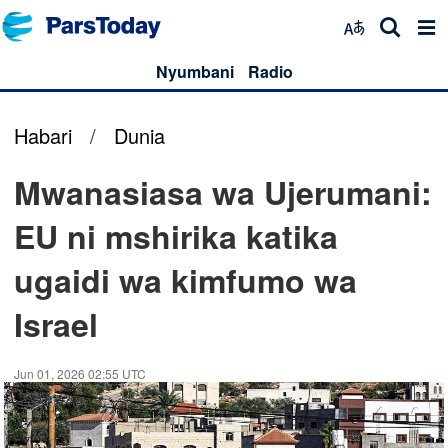
Nyumbani
Radio
Habari
/
Dunia
Mwanasiasa wa Ujerumani:
EU ni mshirika katika
ugaidi wa kimfumo wa
Israel
Jun 01, 2026 02:55 UTC