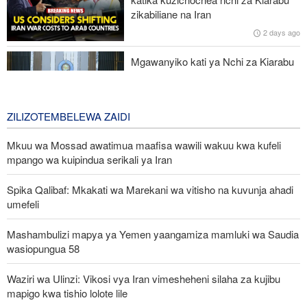
baada ya tembo 15 kufa huko Amboseli
zikabiliane na Iran
2 days ago
Mlipuko wa Ebola Kongo wapindukia maambukizi 4,000
Mgawanyiko kati ya Nchi za Kiarabu
za Ghuba ya Uajemi Kuhusu Vita vya
Marekani dhidi ya Iran
2 days ago
ZILIZOTEMBELEWA ZAIDI
Mkuu wa Mossad awatimua maafisa wawili wakuu kwa kufeli
mpango wa kuipindua serikali ya Iran
Spika Qalibaf: Mkakati wa Marekani wa vitisho na kuvunja ahadi
umefeli
Mashambulizi mapya ya Yemen yaangamiza mamluki wa Saudia
wasiopungua 58
Waziri wa Ulinzi: Vikosi vya Iran vimesheheni silaha za kujibu
mapigo kwa tishio lolote lile