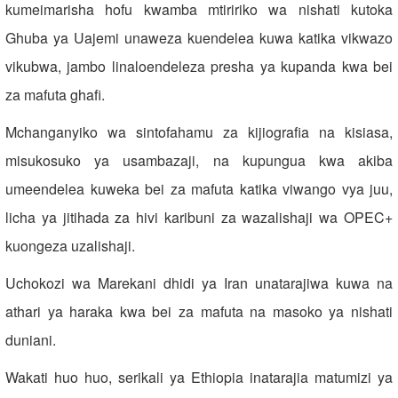
kumeimarisha hofu kwamba mtiririko wa nishati kutoka
Ghuba ya Uajemi unaweza kuendelea kuwa katika vikwazo
vikubwa, jambo linaloendeleza presha ya kupanda kwa bei
za mafuta ghafi.
Mchanganyiko wa sintofahamu za kijiografia na kisiasa,
misukosuko ya usambazaji, na kupungua kwa akiba
umeendelea kuweka bei za mafuta katika viwango vya juu,
licha ya jitihada za hivi karibuni za wazalishaji wa OPEC+
kuongeza uzalishaji.
Uchokozi wa Marekani dhidi ya Iran unatarajiwa kuwa na
athari ya haraka kwa bei za mafuta na masoko ya nishati
duniani.
Wakati huo huo, serikali ya Ethiopia inatarajia matumizi ya