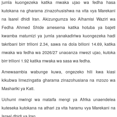
jumla kuongezeka katika mwaka ujao wa fedha hasa
kutokana na gharama zinazohusishwa na vita vya Marekani
na Isarel dhidi Iran. Akizungumza leo Alhamisi Waziri wa
Fedha Ahmed Shide amesema katika hotuba ya bajeti
kwamba matumizi ya jumla yanakadiriwa kuongezeka hadi
takribani birr trilioni 2.34, sawa na dola bilioni 14.69, katika
mwaka wa fedha wa 2026/27 unaoanza mwezi ujao, kutoka
birr trilioni 1.92 katika mwaka wa sasa wa fedha.
Amewaambia wabunge kuwa, ongezeko hili kwa kiasi
kikubwa limezingatia gharama zinazohusiana na mzozo wa
Mashariki ya Kati.
Uchumi mwingi wa mataifa mengi ya Afrika unaendelea
kuteseka kutokana na athari za vita haramu vya Marekani na
Israel dhidi ya Iran.