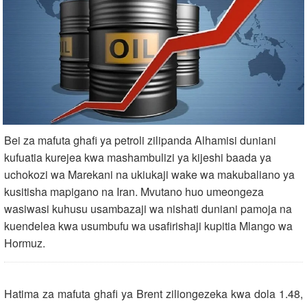
Bei za mafuta ghafi ya petroli zilipanda Alhamisi duniani
kufuatia kurejea kwa mashambulizi ya kijeshi baada ya
uchokozi wa Marekani na ukiukaji wake wa makubaliano ya
kusitisha mapigano na Iran. Mvutano huo umeongeza
wasiwasi kuhusu usambazaji wa nishati duniani pamoja na
kuendelea kwa usumbufu wa usafirishaji kupitia Mlango wa
Hormuz.
Hatima za mafuta ghafi ya Brent ziliongezeka kwa dola 1.48,