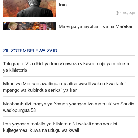
lazima viondoke Asia Magharibi, ahimiza ushirikiano wa kikanda
Iran
1 day ago
Malaysia na Indonesia zasisitiza kuunga mkono Palestina na
maeneo matakatifu Baytul-Muqaddas
Malengo yanayofuatiliwa na Marekani
katika kuzichochea nchi za Kiarabu
zikabiliane na Iran
3 days ago
ZILIZOTEMBELEWA ZAIDI
Telegraph: Vita dhidi ya Iran vinaweza vikawa moja ya makosa
ya kihistoria
Mkuu wa Mossad awatimua maafisa wawili wakuu kwa kufeli
mpango wa kuipindua serikali ya Iran
Mashambulizi mapya ya Yemen yaangamiza mamluki wa Saudia
wasiopungua 58
Iran yayaasa mataifa ya Kiislamu: Ni wakati sasa wa sisi
kujitegemea, kuwa na udugu wa kweli