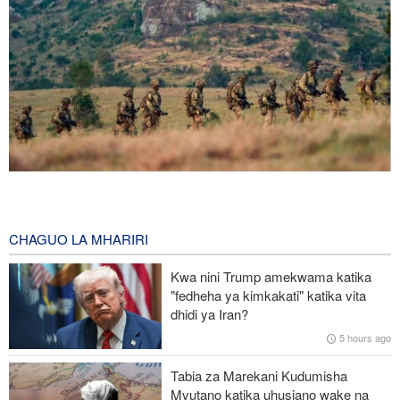
Wabunge Kenya: Hakuna makubaliano mapya ya ushirikiano wa
kijeshi na Uingereza
16 minutes ago
CHAGUO LA MHARIRI
Zolqadr: Lango-Bahari la Hormuz litaendelea kufungwa hadi pale
Kwa nini Trump amekwama katika
Marekani itakapobadilisha tabia yake
"fedheha ya kimkakati" katika vita
dhidi ya Iran?
Mwanzilishi mwenza aonya: Wikipedia imekuwa chombo cha
5 hours ago
propaganda cha CIA, taasisi zingine zenye nguvu
Tabia za Marekani Kudumisha
Mshauri wa Kiongozi Mkuu Iran asema vikosi vya Marekani
Mvutano katika uhusiano wake na