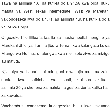
sawa na asilimia 1.6, na kufikia dola 94.58 kwa pipa, huku
mafuta ya West Texas Intermediate (WTI) ya Marekani
yakiongezeka kwa dola 1.71, au asilimia 1.9, na kufikia dola
91.74 kwa pipa.
Ongezeko hilo lilifuatia taarifa za mashambulizi mengine ya
Marekani dhidi ya Iran na jibu la Tehran kwa kutangaza kuwa
Mlango wa Hormuz unafungwa kwa meli zote ziwe za mizigo
au mafuta.
Njia hiyo ya baharini ni miongoni mwa njia muhimu zaidi
duniani kwa usafirishaji wa nishati, ikipitisha takribani
asilimia 20 ya shehena za mafuta na gesi za dunia katika hali
za kawaida.
Wachambuzi wanasema kuongezeka huku kwa mvutano